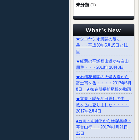
未分類
(1)
★シロヤシオ満開の竜ヶ
岳・・平成30年5月15日と11
日
★紅葉の平瀬登山道から白山
周遊・・・2018年10月8日
★石楠花満開の火燈古道から
富士写ヶ岳・・・・2017年5月
8日 ★御在所岳前尾根の動画
★立春・暖かな日差しの中、
竜ヶ岳に登りました・・・・
2017年2月4日
●台高・明神平から檜塚奥峰・
幕営山行・・2017年1月21日
22日