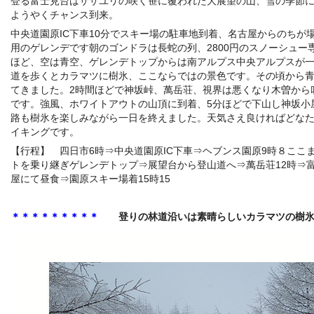
登る富士見台はササユリの咲く笹に覆われた大展望の山、雪の季節
ようやくチャンス到来。
中央道園原IC下車10分でスキー場の駐車地到着、名古屋からのちが
用のゲレンデです朝のゴンドラは長蛇の列、2800円のスノーシュー
ほど、空は青空、ゲレンデトップからは南アルプス中央アルプスが
道を歩くとカラマツに樹氷、ここならではの景色です。その頃から
てきました。2時間ほどで神坂峠、萬岳荘、視界は悪くなり木曽から
です。強風、ホワイトアウトの山頂に到着、5分ほどで下山し神坂小
路も樹氷を楽しみながら一日を終えました。天気さえ良ければどな
イキングです。
【行程】 四日市6時⇒中央道園原IC下車⇒ヘブンス園原9時８ここま
トを乗り継ぎゲレンデトップ⇒展望台から登山道へ⇒萬岳荘12時⇒富
屋にて昼食⇒園原スキー場着15時15
＊＊＊＊＊＊＊＊＊
登りの林道沿いは素晴らしいカラマツの樹