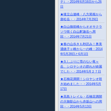
テ）・2014年6月16日から26
日
★後立山連峰・八方尾根から
唐松岳・・2014年7月29日
★白山御前峰からオオサクラ
ソウ咲く白山釈迦岳へ周
回・・2014年7月21日
★春の山歩きも秒読み！奥美
濃銚子ヶ峰から一の峰・2014
年5月28日と6月1日
★久しぶりに雪のない竜ヶ
岳、シロヤシオの群れが綺麗
でした・・2014年5月２７日
★石楠花満開！シロヤシオ咲
き始めました・・2014年5月
17日
★高島トレイル・石楠花満開
の大御影山から赤坂山への周
回・・2014年5月13日