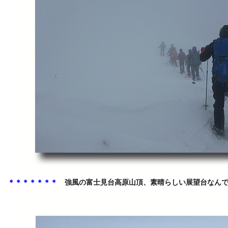
＊＊＊＊＊＊＊
強風の富士見台高原山頂、素晴らしい展望台なん