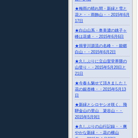
★梅雨の晴れ間・新緑と雪と
花と・・雨飾山・・2015年6月
17日
★白山山系・奥美濃の銚子ヶ
峰は花盛・・2015年6月6日
★揖斐川源流の名峰・・能郷
白山・・2015年6月2日
★久しぶりに立山室堂界隈の
山登り・・2015年5月20日と
21日
★今春も魅せて頂きました！
花の銀杏峰・・2015年5月13
日
★新緑とシロヤシオ咲く、飛
騨金山の里山 簗谷山・・
2015年5月9日
★久しぶりの山行記録・・爽
やかな新緑・・花の横山