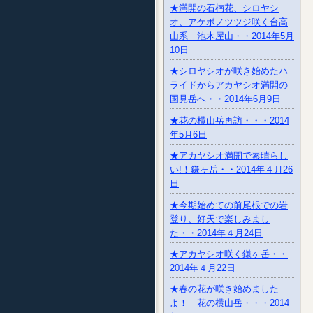
★満開の石楠花、シロヤシ
オ、アケボノツツジ咲く台高
山系 池木屋山・・2014年5月
10日
★シロヤシオが咲き始めたハ
ライドからアカヤシオ満開の
国見岳へ・・2014年6月9日
★花の横山岳再訪・・・2014
年5月6日
★アカヤシオ満開で素晴らし
い!！鎌ヶ岳・・2014年４月26
日
★今期始めての前尾根での岩
登り、好天で楽しみまし
た・・2014年４月24日
★アカヤシオ咲く鎌ヶ岳・・
2014年４月22日
★春の花が咲き始めました
よ！ 花の横山岳・・・2014