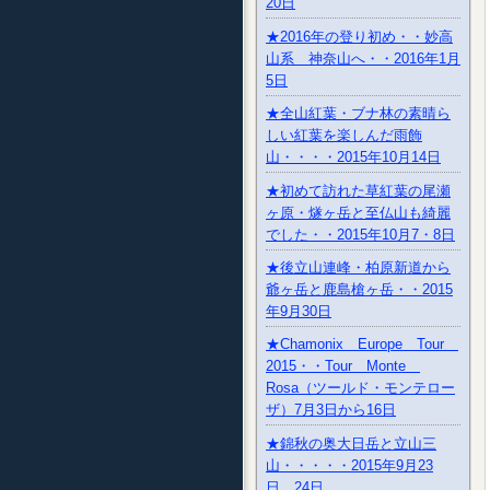
20日
★2016年の登り初め・・妙高
山系 神奈山へ・・2016年1月
5日
★全山紅葉・ブナ林の素晴ら
しい紅葉を楽しんだ雨飾
山・・・・2015年10月14日
★初めて訪れた草紅葉の尾瀬
ヶ原・燧ヶ岳と至仏山も綺麗
でした・・2015年10月7・8日
★後立山連峰・柏原新道から
爺ヶ岳と鹿島槍ヶ岳・・2015
年9月30日
★Chamonix Europe Tour
2015・・Tour Monte
Rosa（ツールド・モンテロー
ザ）7月3日から16日
★錦秋の奥大日岳と立山三
山・・・・・2015年9月23
日、24日