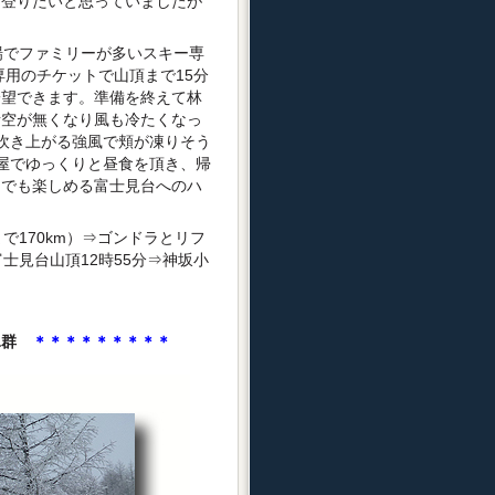
に登りたいと思っていましたが
場でファミリーが多いスキー専
専用のチケットで山頂まで15分
一望できます。準備を終えて林
青空が無くなり風も冷たくなっ
吹き上がる強風で頬が凍りそう
屋でゆっくりと昼食を頂き、帰
たでも楽しめる富士見台へのハ
で170km）⇒ゴンドラとリフ
士見台山頂12時55分⇒神坂小
氷群
＊＊＊＊＊＊＊＊＊