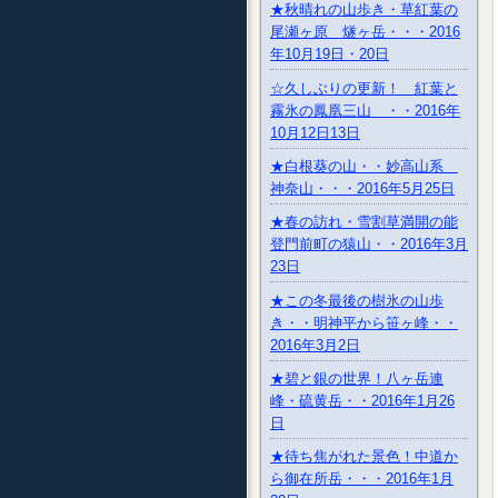
★秋晴れの山歩き・草紅葉の
尾瀬ヶ原 燧ヶ岳・・・2016
年10月19日・20日
☆久しぶりの更新！ 紅葉と
霧氷の鳳凰三山 ・・2016年
10月12日13日
★白根葵の山・・妙高山系
神奈山・・・2016年5月25日
★春の訪れ・雪割草満開の能
登門前町の猿山・・2016年3月
23日
★この冬最後の樹氷の山歩
き・・明神平から笹ヶ峰・・
2016年3月2日
★碧と銀の世界！八ヶ岳連
峰・硫黄岳・・2016年1月26
日
★待ち焦がれた景色！中道か
ら御在所岳・・・2016年1月