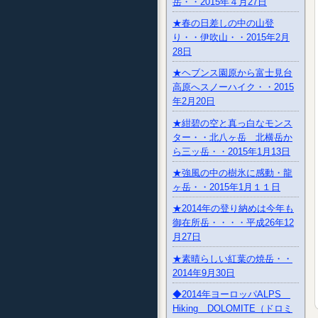
岳・・2015年４月27日
★春の日差しの中の山登
り・・伊吹山・・2015年2月
28日
★ヘブンス園原から富士見台
高原へスノーハイク・・2015
年2月20日
★紺碧の空と真っ白なモンス
ター・・北八ヶ岳 北横岳か
ら三ッ岳・・2015年1月13日
★強風の中の樹氷に感動・龍
ヶ岳・・2015年1月１１日
★2014年の登り納めは今年も
御在所岳・・・・平成26年12
月27日
★素晴らしい紅葉の焼岳・・
2014年9月30日
◆2014年ヨーロッパALPS
Hiking DOLOMITE（ドロミ