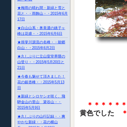
★梅雨の晴れ間・新緑と雪と
花と・・雨飾山・・2015年6月
17日
★白山山系・奥美濃の銚子ヶ
峰は花盛・・2015年6月6日
★揖斐川源流の名峰・・能郷
白山・・2015年6月2日
★久しぶりに立山室堂界隈の
山登り・・2015年5月20日と
21日
★今春も魅せて頂きました！
花の銀杏峰・・2015年5月13
日
★新緑とシロヤシオ咲く、飛
騨金山の里山 簗谷山・・
＊＊＊＊＊
2015年5月9日
黄色でした
★久しぶりの山行記録・・爽
やかな新緑・・花の横山