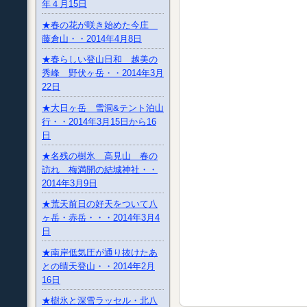
年４月15日
★春の花が咲き始めた今庄
藤倉山・・2014年4月8日
★春らしい登山日和 越美の
秀峰 野伏ヶ岳・・2014年3月
22日
★大日ヶ岳 雪洞&テント泊山
行・・2014年3月15日から16
日
★名残の樹氷 高見山 春の
訪れ 梅満開の結城神社・・
2014年3月9日
★荒天前日の好天をついて八
ヶ岳・赤岳・・・2014年3月4
日
★南岸低気圧が通り抜けたあ
との晴天登山・・2014年2月
16日
★樹氷と深雪ラッセル・北八