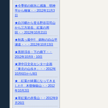
★今季初の樹氷に感激 明神
平から檜塚・・2012年11月3
日
★白川郷から登る野谷荘司山
から三方岩岳、紅葉の周
回・・2012年10月21日
★秋真っ最中!! 錦秋の白山平
瀬道・・・2012年10月13日
★黒部渓谷・下の廊下・・
2012年10月9・10日
★津中日文化センター企画
「東北の山歩き」・・2012年
10月6日から9日
★ 紅葉が綺麗になってきま
した!! 木曽御嶽山・・2012
年10月2日
★草紅葉の赤兎山・・2012年9
月26日