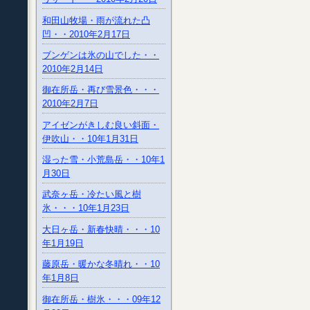
和田山牧場・雨が流れた凸
凹・・2010年2月17日
ブンゲンは氷の山でした・・
2010年2月14日
御在所岳・再び雪景色・・・
2010年2月7日
アイゼンがきしむ良い斜面・
伊吹山・・10年1月31日
湿った雪・小荒島岳・・10年1
月30日
武奈ヶ岳・冷たい風と樹
氷・・・10年1月23日
大日ヶ岳・新春快晴・・・10
年1月19日
藤原岳・暖かな冬晴れ・・10
年1月8日
御在所岳・樹氷・・・09年12