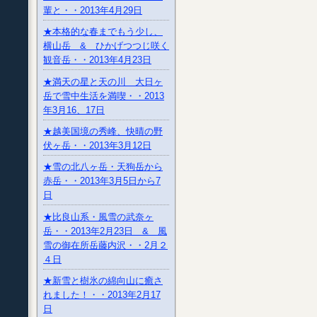
輩と・・2013年4月29日
★本格的な春までもう少し、
横山岳 & ひかげつつじ咲く
観音岳・・2013年4月23日
★満天の星と天の川 大日ヶ
岳で雪中生活を満喫・・2013
年3月16、17日
★越美国境の秀峰、快晴の野
伏ヶ岳・・2013年3月12日
★雪の北八ヶ岳・天狗岳から
赤岳・・2013年3月5日から7
日
★比良山系・風雪の武奈ヶ
岳・・2013年2月23日 & 風
雪の御在所岳藤内沢・・2月２
４日
★新雪と樹氷の綿向山に癒さ
れました！・・2013年2月17
日