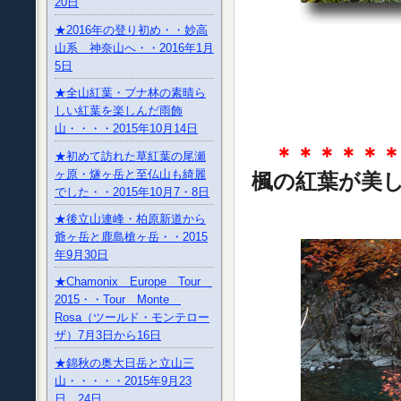
20日
★2016年の登り初め・・妙高
山系 神奈山へ・・2016年1月
5日
★全山紅葉・ブナ林の素晴ら
しい紅葉を楽しんだ雨飾
山・・・・2015年10月14日
＊＊＊＊＊＊
★初めて訪れた草紅葉の尾瀬
ヶ原・燧ヶ岳と至仏山も綺麗
楓の紅葉が美
でした・・2015年10月7・8日
★後立山連峰・柏原新道から
爺ヶ岳と鹿島槍ヶ岳・・2015
年9月30日
★Chamonix Europe Tour
2015・・Tour Monte
Rosa（ツールド・モンテロー
ザ）7月3日から16日
★錦秋の奥大日岳と立山三
山・・・・・2015年9月23
日、24日