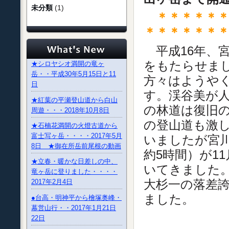
未分類
(1)
＊＊＊＊＊＊
＊＊＊＊＊＊
平成16年、
をもたらせま
★シロヤシオ満開の竜ヶ
岳・・平成30年5月15日と11
方々はようや
日
す。渓谷美が
★紅葉の平瀬登山道から白山
の林道は復旧
周遊・・・2018年10月8日
の登山道も激
★石楠花満開の火燈古道から
富士写ヶ岳・・・・2017年5月
いましたが宮川
8日 ★御在所岳前尾根の動画
約5時間）が1
★立春・暖かな日差しの中、
いてきました
竜ヶ岳に登りました・・・・
大杉一の落差
2017年2月4日
ました。
●台高・明神平から檜塚奥峰・
幕営山行・・2017年1月21日
22日