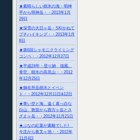
★素晴らしい樹氷の海・明神
平から明神岳・・2013年1月
29日
★深雪の大日ヶ岳・SKIかねて
プチハイキング・・2013年1月
8日
★第6回シャモニクライミング
コンペ・・2012年12月27日
★平成24年・登り納 強風、
青空、樹氷の高見山・・2012
年12月25日
★御在所岳樹氷とイベン
ト・・2012年12月11日&12日
★青い空と海、遠く真っ白な
白山、敦賀から西方ヶ岳とさ
ざえヶ岳・・2012年11月21日
★ぶなの紅葉が素敵でした!
今庄から夜叉ヶ池・・2012年
11月4日