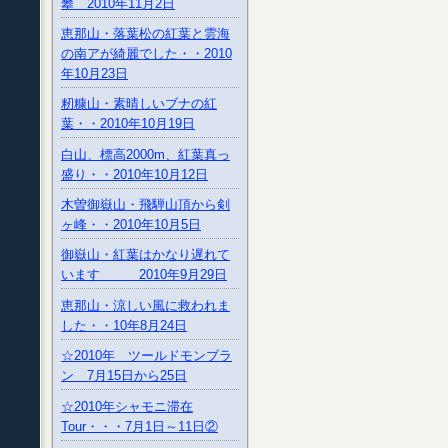
攀 2010年11月2日
恵那山・落葉松の紅葉と雲海
の南アが綺麗でした・・2010
年10月23日
籾糠山・素晴しいブナの紅
葉・・2010年10月19日
白山、標高2000m、紅葉真っ
盛り・・2010年10月12日
木曽御嶽山・飛騨山頂から剣
ヶ峰・・2010年10月5日
御嶽山・紅葉はかなり遅れて
います 2010年9月29日
恵那山・涼しい風に救われま
した・・10年8月24日
☆2010年 ツールドモンブラ
ン 7月15日から25日
☆2010年シャモニ滞在
Tour・・・7月1日～11日②