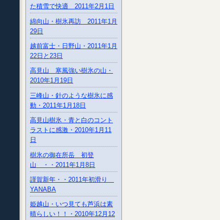
た積雪で快適 2011年2月1日
綿向山・樹氷再訪 2011年1月
29日
越前富士・日野山・2011年1月
22日と23日
高見山 寒風強い樹氷の山・
2010年1月19日
三峰山・針のような樹氷に感
動・2011年1月18日
高見山樹氷・青と白のコント
ラストに感激・2010年1月11
日
樹氷の御在所岳 初登
山 ・・2011年1月8日
謹賀新年・・2011年初滑り
YANABA
姫越山・いつ見ても芦浜は素
晴らしい！！・2010年12月12