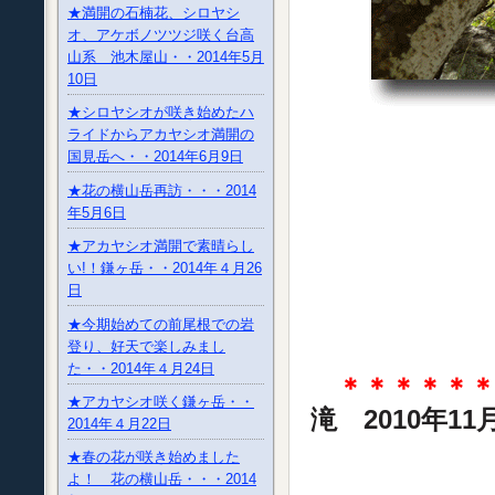
★満開の石楠花、シロヤシ
オ、アケボノツツジ咲く台高
山系 池木屋山・・2014年5月
10日
★シロヤシオが咲き始めたハ
ライドからアカヤシオ満開の
国見岳へ・・2014年6月9日
★花の横山岳再訪・・・2014
年5月6日
★アカヤシオ満開で素晴らし
い!！鎌ヶ岳・・2014年４月26
日
★今期始めての前尾根での岩
登り、好天で楽しみまし
た・・2014年４月24日
＊＊＊＊＊
★アカヤシオ咲く鎌ヶ岳・・
滝 2010年1
2014年４月22日
★春の花が咲き始めました
よ！ 花の横山岳・・・2014