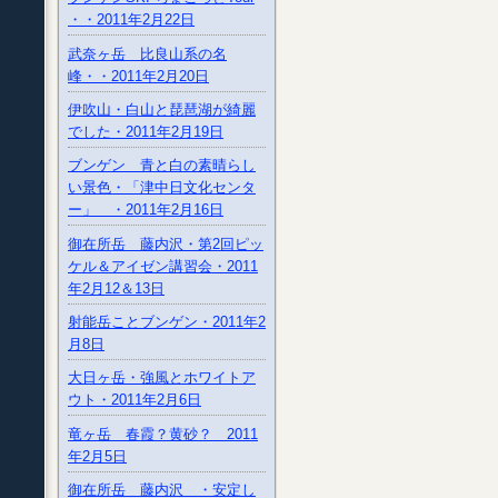
・・2011年2月22日
武奈ヶ岳 比良山系の名
峰・・2011年2月20日
伊吹山・白山と琵琶湖が綺麗
でした・2011年2月19日
ブンゲン 青と白の素晴らし
い景色・「津中日文化センタ
ー」 ・2011年2月16日
御在所岳 藤内沢・第2回ピッ
ケル＆アイゼン講習会・2011
年2月12＆13日
射能岳ことブンゲン・2011年2
月8日
大日ヶ岳・強風とホワイトア
ウト・2011年2月6日
竜ヶ岳 春霞？黄砂？ 2011
年2月5日
御在所岳 藤内沢 ・安定し