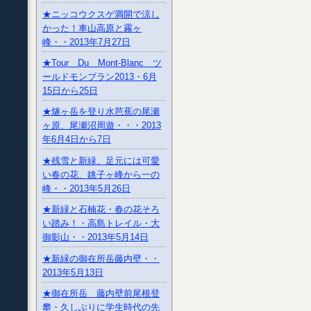
★ニッコウクスゲ満開で涼し
かった！車山高原と霧ヶ
峰・・2013年7月27日
★Tour Du Mont-Blanc ツ
ールドモンブラン2013・6月
15日から25日
★燧ヶ岳を登り水芭蕉の尾瀬
ヶ原、尾瀬沼周遊・・・2013
年6月4日から7日
★残雪と新緑、足元には可愛
い春の花、銚子ヶ峰から一の
峰・・2013年5月26日
★新緑と石楠花・春の花そろ
い踏み！・高島トレイル・大
御影山・・2013年5月14日
★新緑の御在所岳藤内壁・・
2013年5月13日
★御在所岳 藤内壁前尾根登
攀・久しぶりに学生時代の先