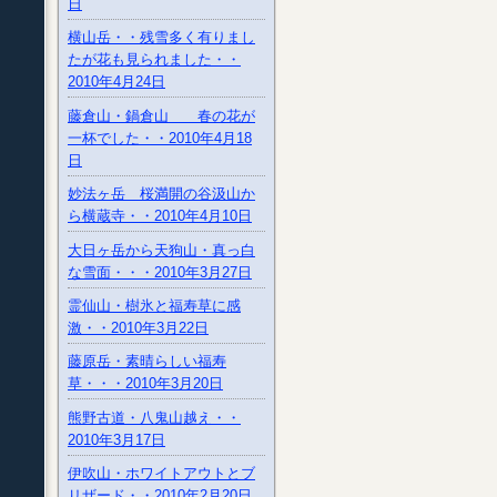
日
横山岳・・残雪多く有りまし
たが花も見られました・・
2010年4月24日
藤倉山・鍋倉山 春の花が
一杯でした・・2010年4月18
日
妙法ヶ岳 桜満開の谷汲山か
ら横蔵寺・・2010年4月10日
大日ヶ岳から天狗山・真っ白
な雪面・・・2010年3月27日
霊仙山・樹氷と福寿草に感
激・・2010年3月22日
藤原岳・素晴らしい福寿
草・・・2010年3月20日
熊野古道・八鬼山越え・・
2010年3月17日
伊吹山・ホワイトアウトとブ
リザード・・2010年2月20日