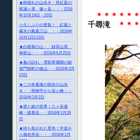
★秋晴れの山歩き・草紅葉の
尾瀬ヶ原 燧ヶ岳・・・2016
＊＊＊＊＊＊
年10月19日・20日
千尋滝
＊＊
☆久しぶりの更新！ 紅葉と
霧氷の鳳凰三山 ・・2016年
10月12日13日
★白根葵の山・・妙高山系
神奈山・・・2016年5月25日
★春の訪れ・雪割草満開の能
登門前町の猿山・・2016年3月
23日
★この冬最後の樹氷の山歩
き・・明神平から笹ヶ峰・・
2016年3月2日
★碧と銀の世界！八ヶ岳連
峰・硫黄岳・・2016年1月26
日
★待ち焦がれた景色！中道か
ら御在所岳・・・2016年1月