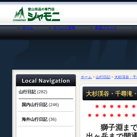
ホーム
イベント情報
取扱ブランド
ホーム
>
山行日記
>
大杉渓谷・千尋
山行日記
(282)
大杉渓谷・千尋滝・・
国内山行日記
(246)
＊＊＊＊＊
＊＊＊＊＊＊
海外山行日記
(36)
獅子淵までが
出ヶ岳まで開