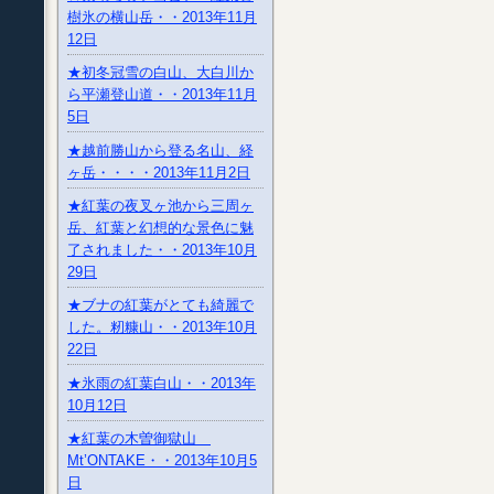
樹氷の横山岳・・2013年11月
12日
★初冬冠雪の白山、大白川か
ら平瀬登山道・・2013年11月
5日
★越前勝山から登る名山、経
ヶ岳・・・・2013年11月2日
★紅葉の夜叉ヶ池から三周ヶ
岳、紅葉と幻想的な景色に魅
了されました・・2013年10月
29日
★ブナの紅葉がとても綺麗で
した。籾糠山・・2013年10月
22日
★氷雨の紅葉白山・・2013年
10月12日
★紅葉の木曽御獄山
Mt’ONTAKE・・2013年10月5
日