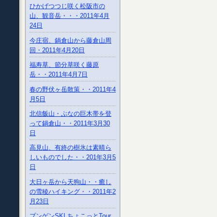
ひかげつつじ咲く松阪市の
山、観音岳・・・2011年4月
24日
今庄宿、鍋倉山から藤倉山周
回・2011年4月20日
福寿草、節分草咲く藤原
岳・・2011年4月7日
春の野伏ヶ岳散策・・2011年4
月5日
北信飯山・ぶなの巨木帯を登
って鍋倉山・・2011年3月30
日
高見山、有終の樹氷は素晴ら
しいものでした・・201年3月5
日
大日ヶ岳から天狗山・・癒し
の雪稜ハイキング・・2011年2
月23日
ブンゲンSKI ちょこっとTour