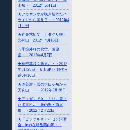
山岳・・2012年5月1日
★アカヤシオが咲き始めたハ
ライドから国見岳・・2012年4
月29日
★春を求めて、カタクリ咲く
文殊山・2012年4月18日
☆季節外れの吹雪、藤原
岳・・2012年4月7日
★福寿草咲く藤原岳・・2012
年3月28日 ＆山SKI・野伏ヶ
岳3月18日
★奥美濃・雪の大日ヶ岳から
天狗山・・・2012年2月28日
★アイゼンで久しぶりに登っ
た御在所岳「藤内壁・前尾
根」・2012年2月22日
★「ピッケル＆アイゼン講習
会」in御在所岳藤内沢・・