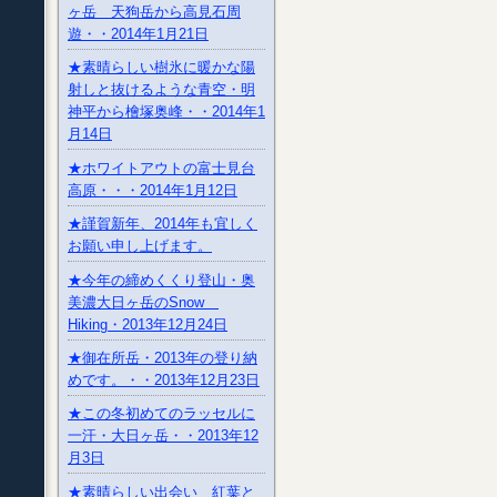
ヶ岳 天狗岳から高見石周
遊・・2014年1月21日
★素晴らしい樹氷に暖かな陽
射しと抜けるような青空・明
神平から檜塚奥峰・・2014年1
月14日
★ホワイトアウトの富士見台
高原・・・2014年1月12日
★謹賀新年、2014年も宜しく
お願い申し上げます。
★今年の締めくくり登山・奥
美濃大日ヶ岳のSnow
Hiking・2013年12月24日
★御在所岳・2013年の登り納
めです。・・2013年12月23日
★この冬初めてのラッセルに
一汗・大日ヶ岳・・2013年12
月3日
★素晴らしい出会い 紅葉と