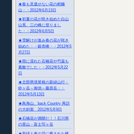
★春も見逃せない花の籾糠
山・・2012年6月13日
★初夏の花が咲き始めた白山
山系、三の峰に登りまし
た・・2012年6月5日
★雪解けが進み春の花が咲き
始めた・・銀杏峰・・2012年5
月27日
★雨に濡れた石楠花や芍薬も
素敵でした・・2012年5月22
日
★北部県境尾根の新緑山行・
鈴ヶ岳～御池～藤原岳・・
2012年5月13日
★鳥海山、back Country 再訪
の大斜面 2012年5月9日
★石楠花が満開だ！！石川県
の里山・富士写ヶ岳
★新緑と春の花に癒された横