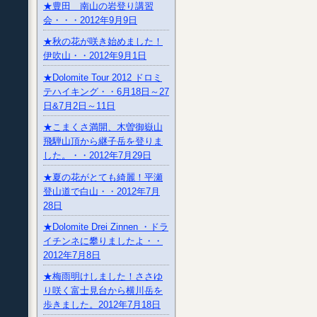
★豊田 南山の岩登り講習
会・・・2012年9月9日
★秋の花が咲き始めました！
伊吹山・・2012年9月1日
★Dolomite Tour 2012 ドロミ
テハイキング・・6月18日～27
日&7月2日～11日
★こまくさ満開、木曽御嶽山
飛騨山頂から継子岳を登りま
した。・・2012年7月29日
★夏の花がとても綺麗！平瀬
登山道で白山・・2012年7月
28日
★Dolomite Drei Zinnen ・ドラ
イチンネに攀りましたよ・・
2012年7月8日
★梅雨明けしました！ささゆ
り咲く富士見台から横川岳を
歩きました。2012年7月18日