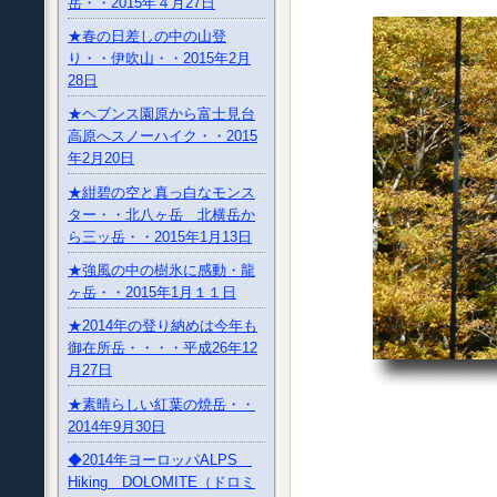
岳・・2015年４月27日
★春の日差しの中の山登
り・・伊吹山・・2015年2月
28日
★ヘブンス園原から富士見台
高原へスノーハイク・・2015
年2月20日
★紺碧の空と真っ白なモンス
ター・・北八ヶ岳 北横岳か
ら三ッ岳・・2015年1月13日
★強風の中の樹氷に感動・龍
ヶ岳・・2015年1月１１日
★2014年の登り納めは今年も
御在所岳・・・・平成26年12
月27日
★素晴らしい紅葉の焼岳・・
2014年9月30日
◆2014年ヨーロッパALPS
Hiking DOLOMITE（ドロミ