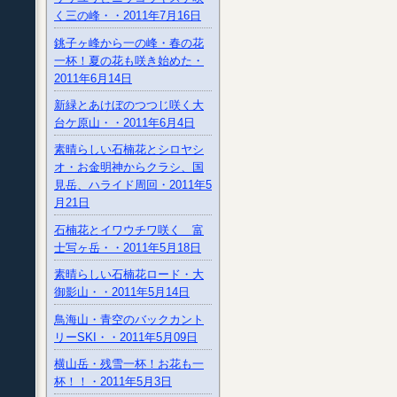
く三の峰・・2011年7月16日
銚子ヶ峰から一の峰・春の花
一杯！夏の花も咲き始めた・
2011年6月14日
新緑とあけぼのつつじ咲く大
台ケ原山・・2011年6月4日
素晴らしい石楠花とシロヤシ
オ・お金明神からクラシ、国
見岳、ハライド周回・2011年5
月21日
石楠花とイワウチワ咲く 富
士写ヶ岳・・2011年5月18日
素晴らしい石楠花ロード・大
御影山・・2011年5月14日
鳥海山・青空のバックカント
リーSKI・・2011年5月09日
横山岳・残雪一杯！お花も一
杯！！・2011年5月3日