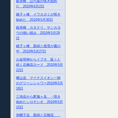
銀杏峰 山芍薬が咲き始め
た 2010年6月2日
銚子ヶ峰 イワカガミが咲き
始めた 2010年5月30日
銀杏峰 カタクリ、サンカヨ
ウの揃い踏み 2010年5月29
日
銚子ヶ峰 新緑と残雪が霧の
中 2010年5月27日
お金明神からイブネ 延々と
続く石楠花ロード 2010年5月
22日
横山岳 マイナスイオン一杯
のグリーンシャワー2010年5月
18日
三池岳から釈迦ヶ岳 ・咲き
始めたシロヤシオ 2010年5月
15日
烏帽子岳 新緑と石楠花