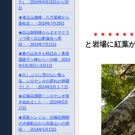
テ）・2014年6月16日から26
日
★後立山連峰・八方尾根から
唐松岳・・2014年7月29日
★白山御前峰からオオサクラ
＊＊＊＊＊
ソウ咲く白山釈迦岳へ周
と岩場に紅
回・・2014年7月21日
★春の山歩きも秒読み！奥美
濃銚子ヶ峰から一の峰・2014
年5月28日と6月1日
★久しぶりに雪のない竜ヶ
岳、シロヤシオの群れが綺麗
でした・・2014年5月２７日
★石楠花満開！シロヤシオ咲
き始めました・・2014年5月
17日
★高島トレイル・石楠花満開
の大御影山から赤坂山への周
回・・2014年5月13日