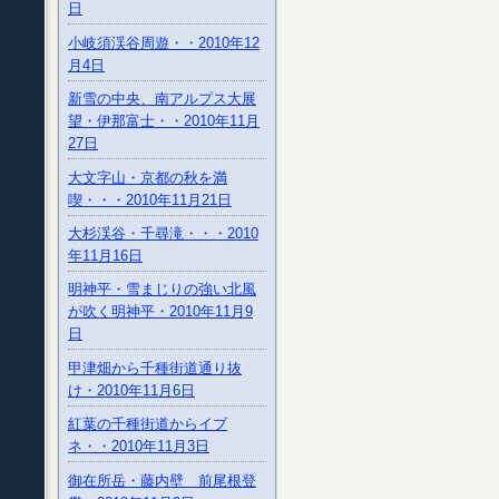
日
小岐須渓谷周遊・・2010年12
月4日
新雪の中央、南アルプス大展
望・伊那富士・・2010年11月
27日
大文字山・京都の秋を満
喫・・・2010年11月21日
大杉渓谷・千尋滝・・・2010
年11月16日
明神平・雪まじりの強い北風
が吹く明神平・2010年11月9
日
甲津畑から千種街道通り抜
け・2010年11月6日
紅葉の千種街道からイブ
ネ・・2010年11月3日
御在所岳・藤内壁 前尾根登