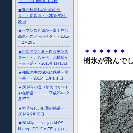
岳・・2015年４月27日
★春の日差しの中の山登
り・・伊吹山・・2015年2月
28日
★ヘブンス園原から富士見台
高原へスノーハイク・・2015
年2月20日
＊＊＊＊＊＊
★紺碧の空と真っ白なモンス
ター・・北八ヶ岳 北横岳か
樹氷が飛んで
ら三ッ岳・・2015年1月13日
★強風の中の樹氷に感動・龍
ヶ岳・・2015年1月１１日
★2014年の登り納めは今年も
御在所岳・・・・平成26年12
月27日
★素晴らしい紅葉の焼岳・・
2014年9月30日
◆2014年ヨーロッパALPS
Hiking DOLOMITE（ドロミ