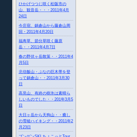
ひかげつつじ咲く松阪市の
山、観音岳・・・2011年4月
24日
今庄宿、鍋倉山から藤倉山周
回・2011年4月20日
福寿草、節分草咲く藤原
岳・・2011年4月7日
春の野伏ヶ岳散策・・2011年4
月5日
北信飯山・ぶなの巨木帯を登
って鍋倉山・・2011年3月30
日
高見山、有終の樹氷は素晴ら
しいものでした・・201年3月5
日
大日ヶ岳から天狗山・・癒し
の雪稜ハイキング・・2011年2
月23日
ブンゲンSKI ちょこっとTour