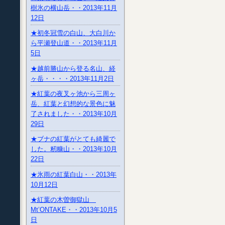
樹氷の横山岳・・2013年11月
12日
★初冬冠雪の白山、大白川か
ら平瀬登山道・・2013年11月
5日
★越前勝山から登る名山、経
ヶ岳・・・・2013年11月2日
★紅葉の夜叉ヶ池から三周ヶ
岳、紅葉と幻想的な景色に魅
了されました・・2013年10月
29日
★ブナの紅葉がとても綺麗で
した。籾糠山・・2013年10月
22日
★氷雨の紅葉白山・・2013年
10月12日
★紅葉の木曽御獄山
Mt’ONTAKE・・2013年10月5
日