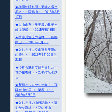
★梅雨の晴れ間・新緑と雪と
花と・・雨飾山・・2015年6月
17日
★白山山系・奥美濃の銚子ヶ
峰は花盛・・2015年6月6日
★揖斐川源流の名峰・・能郷
白山・・2015年6月2日
★久しぶりに立山室堂界隈の
山登り・・2015年5月20日と
21日
★今春も魅せて頂きました！
花の銀杏峰・・2015年5月13
日
★新緑とシロヤシオ咲く、飛
騨金山の里山 簗谷山・・
2015年5月9日
★久しぶりの山行記録・・爽
やかな新緑・・花の横山