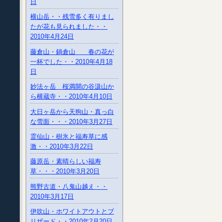
日
横山岳・・残雪多く有りまし
たが花も見られました・・
2010年4月24日
藤倉山・鍋倉山 春の花が
一杯でした・・2010年4月18
日
妙法ヶ岳 桜満開の谷汲山か
ら横蔵寺・・2010年4月10日
大日ヶ岳から天狗山・真っ白
な雪面・・・2010年3月27日
霊仙山・樹氷と福寿草に感
激・・2010年3月22日
藤原岳・素晴らしい福寿
草・・・2010年3月20日
熊野古道・八鬼山越え・・
2010年3月17日
伊吹山・ホワイトアウトとブ
リザード・・2010年2月20日