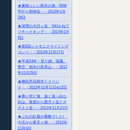
★素晴らしい樹氷の海・明神
平から明神岳・・2013年1月
29日
★深雪の大日ヶ岳・SKIかねて
プチハイキング・・2013年1月
8日
★第6回シャモニクライミング
コンペ・・2012年12月27日
★平成24年・登り納 強風、
青空、樹氷の高見山・・2012
年12月25日
★御在所岳樹氷とイベン
ト・・2012年12月11日&12日
★青い空と海、遠く真っ白な
白山、敦賀から西方ヶ岳とさ
ざえヶ岳・・2012年11月21日
★ぶなの紅葉が素敵でした!
今庄から夜叉ヶ池・・2012年
11月4日