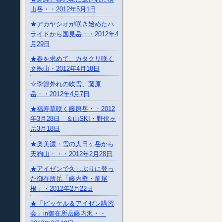
山岳・・2012年5月1日
★アカヤシオが咲き始めたハ
ライドから国見岳・・2012年4
月29日
★春を求めて、カタクリ咲く
文殊山・2012年4月18日
☆季節外れの吹雪、藤原
岳・・2012年4月7日
★福寿草咲く藤原岳・・2012
年3月28日 ＆山SKI・野伏ヶ
岳3月18日
★奥美濃・雪の大日ヶ岳から
天狗山・・・2012年2月28日
★アイゼンで久しぶりに登っ
た御在所岳「藤内壁・前尾
根」・2012年2月22日
★「ピッケル＆アイゼン講習
会」in御在所岳藤内沢・・