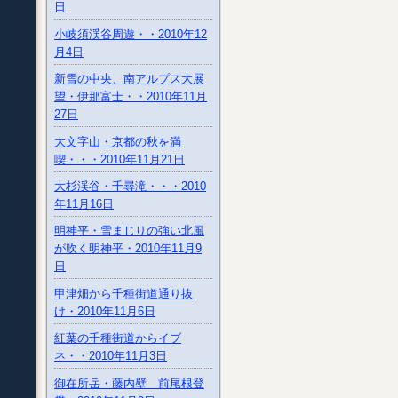
日
小岐須渓谷周遊・・2010年12
月4日
新雪の中央、南アルプス大展
望・伊那富士・・2010年11月
27日
大文字山・京都の秋を満
喫・・・2010年11月21日
大杉渓谷・千尋滝・・・2010
年11月16日
明神平・雪まじりの強い北風
が吹く明神平・2010年11月9
日
甲津畑から千種街道通り抜
け・2010年11月6日
紅葉の千種街道からイブ
ネ・・2010年11月3日
御在所岳・藤内壁 前尾根登