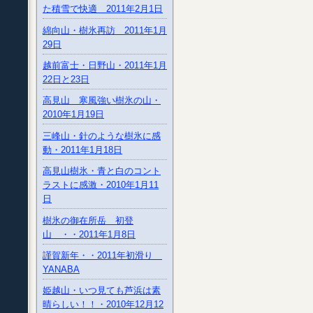
た積雪で快適 2011年2月1日
綿向山・樹氷再訪 2011年1月
29日
越前富士・日野山・2011年1月
22日と23日
高見山 寒風強い樹氷の山・
2010年1月19日
三峰山・針のような樹氷に感
動・2011年1月18日
高見山樹氷・青と白のコント
ラストに感激・2010年1月11
日
樹氷の御在所岳 初登
山 ・・2011年1月8日
謹賀新年・・2011年初滑り
YANABA
姫越山・いつ見ても芦浜は素
晴らしい！！・2010年12月12