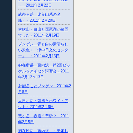
・・2011年2月22日
武奈ヶ岳 比良山系の名
峰・・2011年2月20日
伊吹山・白山と琵琶湖が綺麗
でした・2011年2月19日
ブンゲン 青と白の素晴らし
い景色・「津中日文化センタ
ー」 ・2011年2月16日
御在所岳 藤内沢・第2回ピッ
ケル＆アイゼン講習会・2011
年2月12＆13日
射能岳ことブンゲン・2011年2
月8日
大日ヶ岳・強風とホワイトア
ウト・2011年2月6日
竜ヶ岳 春霞？黄砂？ 2011
年2月5日
御在所岳 藤内沢 ・安定し