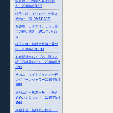
銀杏峰 山芍薬が咲き始め
た 2010年6月2日
銚子ヶ峰 イワカガミが咲き
始めた 2010年5月30日
銀杏峰 カタクリ、サンカヨ
ウの揃い踏み 2010年5月29
日
銚子ヶ峰 新緑と残雪が霧の
中 2010年5月27日
お金明神からイブネ 延々と
続く石楠花ロード 2010年5月
22日
横山岳 マイナスイオン一杯
のグリーンシャワー2010年5月
18日
三池岳から釈迦ヶ岳 ・咲き
始めたシロヤシオ 2010年5月
15日
烏帽子岳 新緑と石楠花