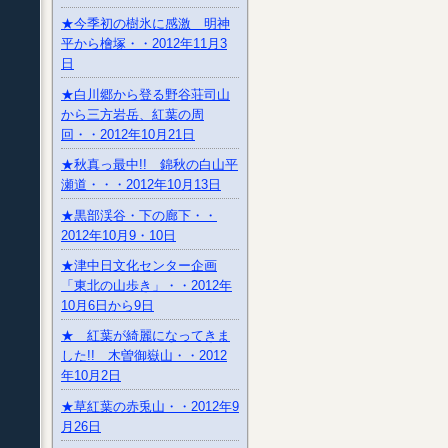
★今季初の樹氷に感激 明神
平から檜塚・・2012年11月3
日
★白川郷から登る野谷荘司山
から三方岩岳、紅葉の周
回・・2012年10月21日
★秋真っ最中!! 錦秋の白山平
瀬道・・・2012年10月13日
★黒部渓谷・下の廊下・・
2012年10月9・10日
★津中日文化センター企画
「東北の山歩き」・・2012年
10月6日から9日
★ 紅葉が綺麗になってきま
した!! 木曽御嶽山・・2012
年10月2日
★草紅葉の赤兎山・・2012年9
月26日