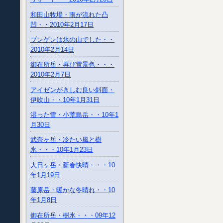
和田山牧場・雨が流れた凸
凹・・2010年2月17日
ブンゲンは氷の山でした・・
2010年2月14日
御在所岳・再び雪景色・・・
2010年2月7日
アイゼンがきしむ良い斜面・
伊吹山・・10年1月31日
湿った雪・小荒島岳・・10年1
月30日
武奈ヶ岳・冷たい風と樹
氷・・・10年1月23日
大日ヶ岳・新春快晴・・・10
年1月19日
藤原岳・暖かな冬晴れ・・10
年1月8日
御在所岳・樹氷・・・09年12