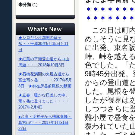
未分類
(1)
＊＊＊＊＊＊
＊＊＊＊＊＊
この日は町内
めしそうに見な
★シロヤシオ満開の竜ヶ
岳・・平成30年5月15日と11
に出発、東名阪
日
峠、峠を越え
★紅葉の平瀬登山道から白山
色でした。「
周遊・・・2018年10月8日
9時45分出発
★石楠花満開の火燈古道から
富士写ヶ岳・・・・2017年5月
からの登山道
8日 ★御在所岳前尾根の動画
した。尾根を
★立春・暖かな日差しの中、
したが視界は
竜ヶ岳に登りました・・・・
しつつさらに
2017年2月4日
難小屋で昼食を
●台高・明神平から檜塚奥峰・
幕営山行・・2017年1月21日
覆われていた
22日
ました。ゴミ