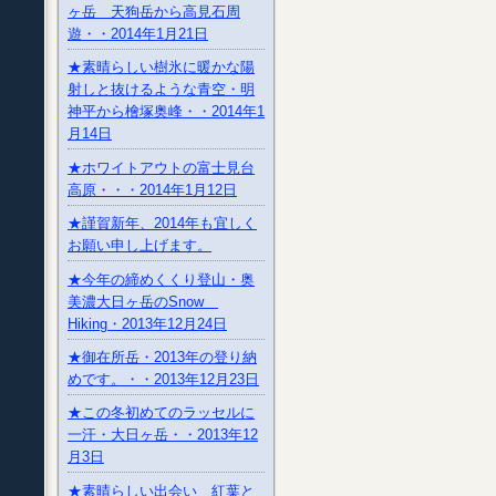
ヶ岳 天狗岳から高見石周
遊・・2014年1月21日
★素晴らしい樹氷に暖かな陽
射しと抜けるような青空・明
神平から檜塚奥峰・・2014年1
月14日
★ホワイトアウトの富士見台
高原・・・2014年1月12日
★謹賀新年、2014年も宜しく
お願い申し上げます。
★今年の締めくくり登山・奥
美濃大日ヶ岳のSnow
Hiking・2013年12月24日
★御在所岳・2013年の登り納
めです。・・2013年12月23日
★この冬初めてのラッセルに
一汗・大日ヶ岳・・2013年12
月3日
★素晴らしい出会い 紅葉と