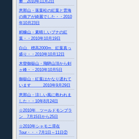
攀 2010年11月2日
恵那山・落葉松の紅葉と雲海
の南アが綺麗でした・・2010
年10月23日
籾糠山・素晴しいブナの紅
葉・・2010年10月19日
白山、標高2000m、紅葉真っ
盛り・・2010年10月12日
木曽御嶽山・飛騨山頂から剣
ヶ峰・・2010年10月5日
御嶽山・紅葉はかなり遅れて
います 2010年9月29日
恵那山・涼しい風に救われま
した・・10年8月24日
☆2010年 ツールドモンブラ
ン 7月15日から25日
☆2010年シャモニ滞在
Tour・・・7月1日～11日②