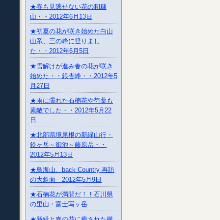
★春も見逃せない花の籾糠
山・・2012年6月13日
★初夏の花が咲き始めた白山
山系、三の峰に登りまし
た・・2012年6月5日
★雪解けが進み春の花が咲き
始めた・・銀杏峰・・2012年5
月27日
★雨に濡れた石楠花や芍薬も
素敵でした・・2012年5月22
日
★北部県境尾根の新緑山行・
鈴ヶ岳～御池～藤原岳・・
2012年5月13日
★鳥海山、back Country 再訪
の大斜面 2012年5月9日
★石楠花が満開だ！！石川県
の里山・富士写ヶ岳
★新緑と春の花に癒された横