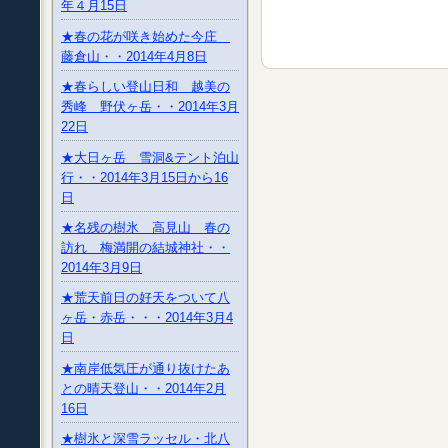
年４月15日
★春の花が咲き始めた今庄
藤倉山・・2014年4月8日
★春らしい登山日和 越美の
秀峰 野伏ヶ岳・・2014年3月
22日
★大日ヶ岳 雪洞&テント泊山
行・・2014年3月15日から16
日
★名残の樹氷 高見山 春の
訪れ 梅満開の結城神社・・
2014年3月9日
★荒天前日の好天をついて八
ヶ岳・赤岳・・・2014年3月4
日
★南岸低気圧が通り抜けたあ
との晴天登山・・2014年2月
16日
★樹氷と深雪ラッセル・北八