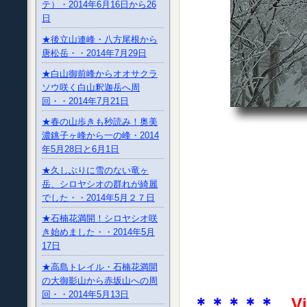
テ）・2014年6月16日から26
日
★後立山連峰・八方尾根から
唐松岳・・2014年7月29日
★白山御前峰からオオサクラ
ソウ咲く白山釈迦岳へ周
回・・2014年7月21日
★春の山歩きも秒読み！奥美
濃銚子ヶ峰から一の峰・2014
年5月28日と6月1日
★久しぶりに雪のない竜ヶ
岳、シロヤシオの群れが綺麗
でした・・2014年5月２７日
★石楠花満開！シロヤシオ咲
き始めました・・2014年5月
17日
★高島トレイル・石楠花満開
の大御影山から赤坂山への周
回・・2014年5月13日
＊＊＊＊＊
V