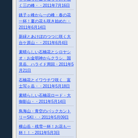
く三の峰・・2011年7月16日
銚子ヶ峰から一の峰・春の花
一杯！夏の花も咲き始めた・
2011年6月14日
新緑とあけぼのつつじ咲く大
台ケ原山・・2011年6月4日
素晴らしい石楠花とシロヤシ
オ・お金明神からクラシ、国
見岳、ハライド周回・2011年5
月21日
石楠花とイワウチワ咲く 富
士写ヶ岳・・2011年5月18日
素晴らしい石楠花ロード・大
御影山・・2011年5月14日
鳥海山・青空のバックカント
リーSKI・・2011年5月09日
横山岳・残雪一杯！お花も一
杯！！・2011年5月3日