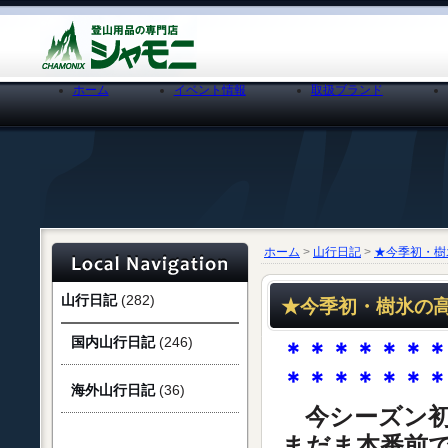
ホーム
イベント情報
取扱ブランド
ホーム
>
山行日記
>
★今季初・樹氷
山行日記
(282)
★今季初・樹氷の高見
国内山行日記
(246)
＊＊＊＊＊＊
＊＊＊＊＊＊
海外山行日記
(36)
今シーズン初
まだま本番前