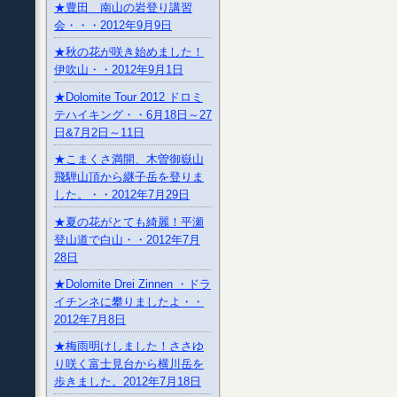
★豊田 南山の岩登り講習
会・・・2012年9月9日
★秋の花が咲き始めました！
伊吹山・・2012年9月1日
★Dolomite Tour 2012 ドロミ
テハイキング・・6月18日～27
日&7月2日～11日
★こまくさ満開、木曽御嶽山
飛騨山頂から継子岳を登りま
した。・・2012年7月29日
★夏の花がとても綺麗！平瀬
登山道で白山・・2012年7月
28日
★Dolomite Drei Zinnen ・ドラ
イチンネに攀りましたよ・・
2012年7月8日
★梅雨明けしました！ささゆ
り咲く富士見台から横川岳を
歩きました。2012年7月18日