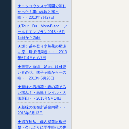
★ニッコウクスゲ満開で涼し
かった！車山高原と霧ヶ
峰・・2013年7月27日
★Tour Du Mont-Blanc ツ
ールドモンブラン2013・6月
15日から25日
★燧ヶ岳を登り水芭蕉の尾瀬
ヶ原、尾瀬沼周遊・・・2013
年6月4日から7日
★残雪と新緑、足元には可愛
い春の花、銚子ヶ峰から一の
峰・・2013年5月26日
★新緑と石楠花・春の花そろ
い踏み！・高島トレイル・大
御影山・・2013年5月14日
★新緑の御在所岳藤内壁・・
2013年5月13日
★御在所岳 藤内壁前尾根登
攀・久しぶりに学生時代の先