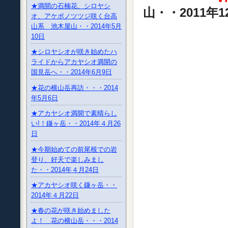
★満開の石楠花、シロヤシ
山・・2011年
オ、アケボノツツジ咲く台高
山系 池木屋山・・2014年5月
10日
★シロヤシオが咲き始めたハ
ライドからアカヤシオ満開の
国見岳へ・・2014年6月9日
★花の横山岳再訪・・・2014
年5月6日
★アカヤシオ満開で素晴らし
い!！鎌ヶ岳・・2014年４月26
日
★今期始めての前尾根での岩
登り、好天で楽しみまし
た・・2014年４月24日
★アカヤシオ咲く鎌ヶ岳・・
2014年４月22日
★春の花が咲き始めました
よ！ 花の横山岳・・・2014