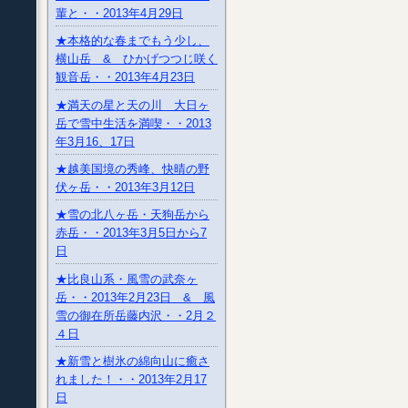
輩と・・2013年4月29日
★本格的な春までもう少し、
横山岳 & ひかげつつじ咲く
観音岳・・2013年4月23日
★満天の星と天の川 大日ヶ
岳で雪中生活を満喫・・2013
年3月16、17日
★越美国境の秀峰、快晴の野
伏ヶ岳・・2013年3月12日
★雪の北八ヶ岳・天狗岳から
赤岳・・2013年3月5日から7
日
★比良山系・風雪の武奈ヶ
岳・・2013年2月23日 & 風
雪の御在所岳藤内沢・・2月２
４日
★新雪と樹氷の綿向山に癒さ
れました！・・2013年2月17
日