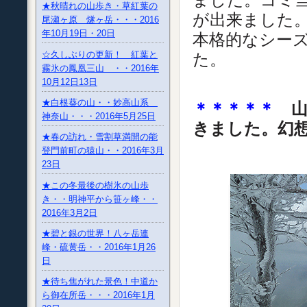
★秋晴れの山歩き・草紅葉の
が出来ました
尾瀬ヶ原 燧ヶ岳・・・2016
年10月19日・20日
本格的なシー
☆久しぶりの更新！ 紅葉と
た。
霧氷の鳳凰三山 ・・2016年
10月12日13日
★白根葵の山・・妙高山系
＊＊＊＊＊
神奈山・・・2016年5月25日
きました。幻
★春の訪れ・雪割草満開の能
登門前町の猿山・・2016年3月
23日
★この冬最後の樹氷の山歩
き・・明神平から笹ヶ峰・・
2016年3月2日
★碧と銀の世界！八ヶ岳連
峰・硫黄岳・・2016年1月26
日
★待ち焦がれた景色！中道か
ら御在所岳・・・2016年1月