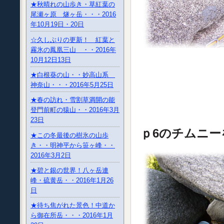
★秋晴れの山歩き・草紅葉の
尾瀬ヶ原 燧ヶ岳・・・2016
年10月19日・20日
☆久しぶりの更新！ 紅葉と
霧氷の鳳凰三山 ・・2016年
10月12日13日
★白根葵の山・・妙高山系
神奈山・・・2016年5月25日
★春の訪れ・雪割草満開の能
登門前町の猿山・・2016年3月
23日
ｐ6のチムニー
★この冬最後の樹氷の山歩
き・・明神平から笹ヶ峰・・
2016年3月2日
★碧と銀の世界！八ヶ岳連
峰・硫黄岳・・2016年1月26
日
★待ち焦がれた景色！中道か
ら御在所岳・・・2016年1月