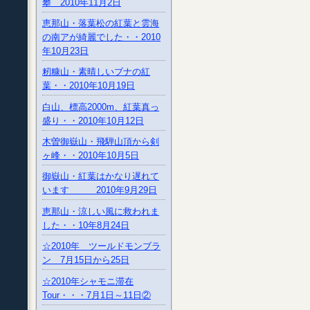
攀 2010年11月2日
恵那山・落葉松の紅葉と雲海
の南アが綺麗でした・・2010
年10月23日
籾糠山・素晴しいブナの紅
葉・・2010年10月19日
白山、標高2000m、紅葉真っ
盛り・・2010年10月12日
木曽御嶽山・飛騨山頂から剣
ヶ峰・・2010年10月5日
御嶽山・紅葉はかなり遅れて
います 2010年9月29日
恵那山・涼しい風に救われま
した・・10年8月24日
☆2010年 ツールドモンブラ
ン 7月15日から25日
☆2010年シャモニ滞在
Tour・・・7月1日～11日②