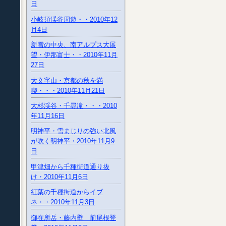
日
小岐須渓谷周遊・・2010年12
月4日
新雪の中央、南アルプス大展
望・伊那富士・・2010年11月
27日
大文字山・京都の秋を満
喫・・・2010年11月21日
大杉渓谷・千尋滝・・・2010
年11月16日
明神平・雪まじりの強い北風
が吹く明神平・2010年11月9
日
甲津畑から千種街道通り抜
け・2010年11月6日
紅葉の千種街道からイブ
ネ・・2010年11月3日
御在所岳・藤内壁 前尾根登