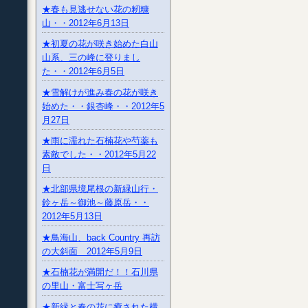
★春も見逃せない花の籾糠
山・・2012年6月13日
★初夏の花が咲き始めた白山
山系、三の峰に登りまし
た・・2012年6月5日
★雪解けが進み春の花が咲き
始めた・・銀杏峰・・2012年5
月27日
★雨に濡れた石楠花や芍薬も
素敵でした・・2012年5月22
日
★北部県境尾根の新緑山行・
鈴ヶ岳～御池～藤原岳・・
2012年5月13日
★鳥海山、back Country 再訪
の大斜面 2012年5月9日
★石楠花が満開だ！！石川県
の里山・富士写ヶ岳
★新緑と春の花に癒された横