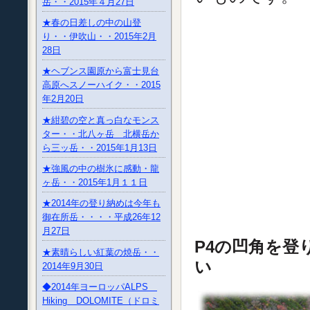
岳・・2015年４月27日
★春の日差しの中の山登
り・・伊吹山・・2015年2月
28日
★ヘブンス園原から富士見台
高原へスノーハイク・・2015
年2月20日
★紺碧の空と真っ白なモンス
ター・・北八ヶ岳 北横岳か
ら三ッ岳・・2015年1月13日
★強風の中の樹氷に感動・龍
ヶ岳・・2015年1月１１日
★2014年の登り納めは今年も
御在所岳・・・・平成26年12
月27日
P4の凹角を登
★素晴らしい紅葉の焼岳・・
い
2014年9月30日
◆2014年ヨーロッパALPS
Hiking DOLOMITE（ドロミ