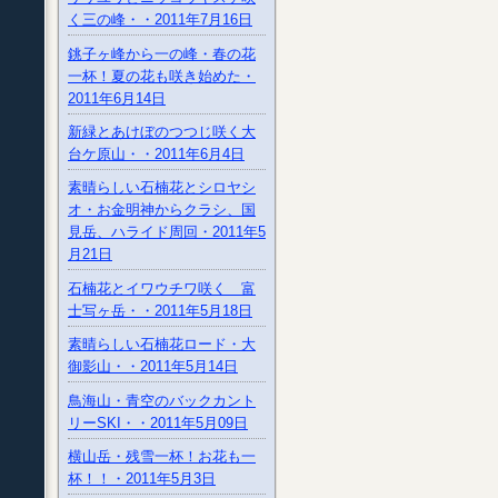
く三の峰・・2011年7月16日
銚子ヶ峰から一の峰・春の花
一杯！夏の花も咲き始めた・
2011年6月14日
新緑とあけぼのつつじ咲く大
台ケ原山・・2011年6月4日
素晴らしい石楠花とシロヤシ
オ・お金明神からクラシ、国
見岳、ハライド周回・2011年5
月21日
石楠花とイワウチワ咲く 富
士写ヶ岳・・2011年5月18日
素晴らしい石楠花ロード・大
御影山・・2011年5月14日
鳥海山・青空のバックカント
リーSKI・・2011年5月09日
横山岳・残雪一杯！お花も一
杯！！・2011年5月3日