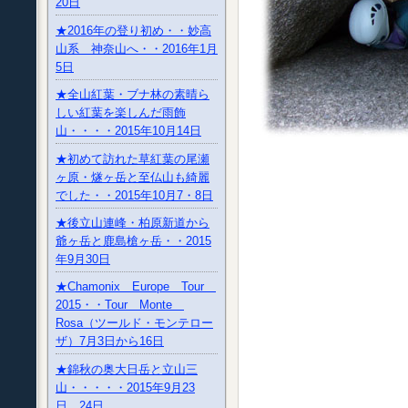
20日
★2016年の登り初め・・妙高
山系 神奈山へ・・2016年1月
5日
★全山紅葉・ブナ林の素晴ら
しい紅葉を楽しんだ雨飾
山・・・・2015年10月14日
★初めて訪れた草紅葉の尾瀬
ヶ原・燧ヶ岳と至仏山も綺麗
でした・・2015年10月7・8日
★後立山連峰・柏原新道から
爺ヶ岳と鹿島槍ヶ岳・・2015
年9月30日
★Chamonix Europe Tour
2015・・Tour Monte
Rosa（ツールド・モンテロー
ザ）7月3日から16日
★錦秋の奥大日岳と立山三
山・・・・・2015年9月23
日、24日