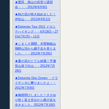
★豊田 南山の岩登り講習
会・・・2012年9月9日
★秋の花が咲き始めました！
伊吹山・・2012年9月1日
★Dolomite Tour 2012 ドロミ
テハイキング・・6月18日～27
日&7月2日～11日
★こまくさ満開、木曽御嶽山
飛騨山頂から継子岳を登りま
した。・・2012年7月29日
★夏の花がとても綺麗！平瀬
登山道で白山・・2012年7月
28日
★Dolomite Drei Zinnen ・ドラ
イチンネに攀りましたよ・・
2012年7月8日
★梅雨明けしました！ささゆ
り咲く富士見台から横川岳を
歩きました。2012年7月18日