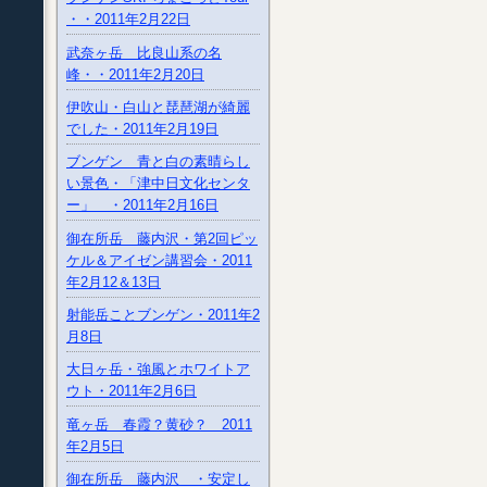
・・2011年2月22日
武奈ヶ岳 比良山系の名
峰・・2011年2月20日
伊吹山・白山と琵琶湖が綺麗
でした・2011年2月19日
ブンゲン 青と白の素晴らし
い景色・「津中日文化センタ
ー」 ・2011年2月16日
御在所岳 藤内沢・第2回ピッ
ケル＆アイゼン講習会・2011
年2月12＆13日
射能岳ことブンゲン・2011年2
月8日
大日ヶ岳・強風とホワイトア
ウト・2011年2月6日
竜ヶ岳 春霞？黄砂？ 2011
年2月5日
御在所岳 藤内沢 ・安定し