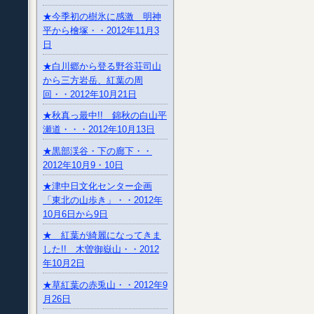
★今季初の樹氷に感激 明神
平から檜塚・・2012年11月3
日
★白川郷から登る野谷荘司山
から三方岩岳、紅葉の周
回・・2012年10月21日
★秋真っ最中!! 錦秋の白山平
瀬道・・・2012年10月13日
★黒部渓谷・下の廊下・・
2012年10月9・10日
★津中日文化センター企画
「東北の山歩き」・・2012年
10月6日から9日
★ 紅葉が綺麗になってきま
した!! 木曽御嶽山・・2012
年10月2日
★草紅葉の赤兎山・・2012年9
月26日