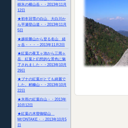
樹氷の横山岳・・2013年11月
12日
★初冬冠雪の白山、大白川か
ら平瀬登山道・・2013年11月
5日
★越前勝山から登る名山、経
ヶ岳・・・・2013年11月2日
★紅葉の夜叉ヶ池から三周ヶ
岳、紅葉と幻想的な景色に魅
了されました・・2013年10月
29日
★ブナの紅葉がとても綺麗で
した。籾糠山・・2013年10月
22日
★氷雨の紅葉白山・・2013年
10月12日
★紅葉の木曽御獄山
Mt’ONTAKE・・2013年10月5
日