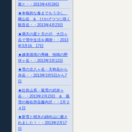
輩と・・2013年4月29日
★本格的な春までもう少し、
横山岳 & ひかげつつじ咲く
観音岳・・2013年4月23日
★満天の星と天の川 大日ヶ
岳で雪中生活を満喫・・2013
年3月16、17日
★越美国境の秀峰、快晴の野
伏ヶ岳・・2013年3月12日
★雪の北八ヶ岳・天狗岳から
赤岳・・2013年3月5日から7
日
★比良山系・風雪の武奈ヶ
岳・・2013年2月23日 & 風
雪の御在所岳藤内沢・・2月２
４日
★新雪と樹氷の綿向山に癒さ
れました！・・2013年2月17
日