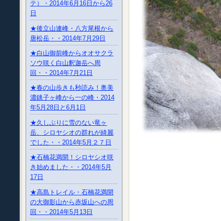
テ）・2014年6月16日から26
日
★後立山連峰・八方尾根から
唐松岳・・2014年7月29日
★白山御前峰からオオサクラ
ソウ咲く白山釈迦岳へ周
回・・2014年7月21日
★春の山歩きも秒読み！奥美
濃銚子ヶ峰から一の峰・2014
年5月28日と6月1日
★久しぶりに雪のない竜ヶ
岳、シロヤシオの群れが綺麗
でした・・2014年5月２７日
★石楠花満開！シロヤシオ咲
き始めました・・2014年5月
17日
★高島トレイル・石楠花満開
の大御影山から赤坂山への周
回・・2014年5月13日