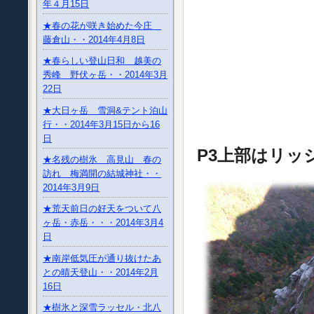
年４月15日
★春の花が咲き始めた今庄
藤倉山・・2014年4月8日
★春らしい登山日和 越美の
秀峰 野伏ヶ岳・・2014年3月
22日
★大日ヶ岳 雪洞&テント泊山
行・・2014年3月15日から16
日
P3上部は
★名残の樹氷 高見山 春の
訪れ 梅満開の結城神社・・
2014年3月9日
★荒天前日の好天をついて八
ヶ岳・赤岳・・・2014年3月4
日
★南岸低気圧が通り抜けたあ
との晴天登山・・2014年2月
16日
★樹氷と深雪ラッセル・北八