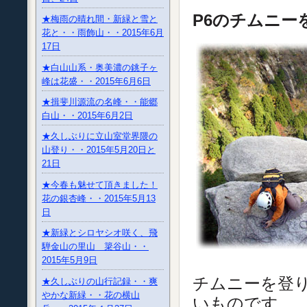
P6のチム
★梅雨の晴れ間・新緑と雪と
花と・・雨飾山・・2015年6月
17日
★白山山系・奥美濃の銚子ヶ
峰は花盛・・2015年6月6日
★揖斐川源流の名峰・・能郷
白山・・2015年6月2日
★久しぶりに立山室堂界隈の
山登り・・2015年5月20日と
21日
★今春も魅せて頂きました！
花の銀杏峰・・2015年5月13
日
★新緑とシロヤシオ咲く、飛
騨金山の里山 簗谷山・・
2015年5月9日
チムニーを登
★久しぶりの山行記録・・爽
やかな新緑・・花の横山
いものです。