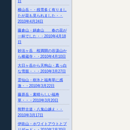
日
横山岳・・残雪多く有りまし
たが花も見られました・・
2010年4月24日
藤倉山・鍋倉山 春の花が
一杯でした・・2010年4月18
日
妙法ヶ岳 桜満開の谷汲山か
ら横蔵寺・・2010年4月10日
大日ヶ岳から天狗山・真っ白
な雪面・・・2010年3月27日
霊仙山・樹氷と福寿草に感
激・・2010年3月22日
藤原岳・素晴らしい福寿
草・・・2010年3月20日
熊野古道・八鬼山越え・・
2010年3月17日
伊吹山・ホワイトアウトとブ
リザード・・2010年2月20日