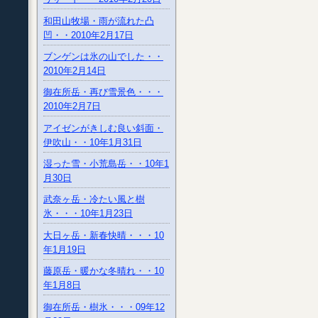
和田山牧場・雨が流れた凸
凹・・2010年2月17日
ブンゲンは氷の山でした・・
2010年2月14日
御在所岳・再び雪景色・・・
2010年2月7日
アイゼンがきしむ良い斜面・
伊吹山・・10年1月31日
湿った雪・小荒島岳・・10年1
月30日
武奈ヶ岳・冷たい風と樹
氷・・・10年1月23日
大日ヶ岳・新春快晴・・・10
年1月19日
藤原岳・暖かな冬晴れ・・10
年1月8日
御在所岳・樹氷・・・09年12