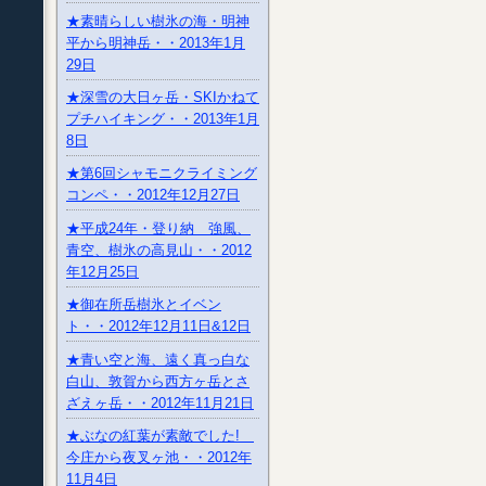
★素晴らしい樹氷の海・明神
平から明神岳・・2013年1月
29日
★深雪の大日ヶ岳・SKIかねて
プチハイキング・・2013年1月
8日
★第6回シャモニクライミング
コンペ・・2012年12月27日
★平成24年・登り納 強風、
青空、樹氷の高見山・・2012
年12月25日
★御在所岳樹氷とイベン
ト・・2012年12月11日&12日
★青い空と海、遠く真っ白な
白山、敦賀から西方ヶ岳とさ
ざえヶ岳・・2012年11月21日
★ぶなの紅葉が素敵でした!
今庄から夜叉ヶ池・・2012年
11月4日