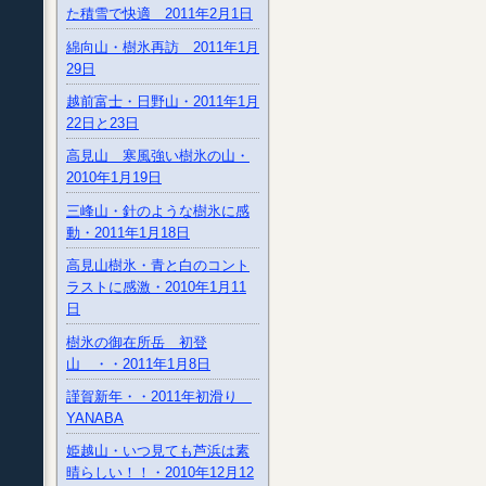
た積雪で快適 2011年2月1日
綿向山・樹氷再訪 2011年1月
29日
越前富士・日野山・2011年1月
22日と23日
高見山 寒風強い樹氷の山・
2010年1月19日
三峰山・針のような樹氷に感
動・2011年1月18日
高見山樹氷・青と白のコント
ラストに感激・2010年1月11
日
樹氷の御在所岳 初登
山 ・・2011年1月8日
謹賀新年・・2011年初滑り
YANABA
姫越山・いつ見ても芦浜は素
晴らしい！！・2010年12月12