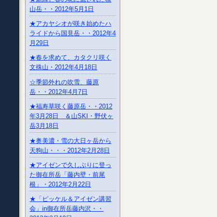
山岳・・2012年5月1日
★アカヤシオが咲き始めたハ
ライドから国見岳・・2012年4
月29日
★春を求めて、カタクリ咲く
文殊山・2012年4月18日
☆季節外れの吹雪、藤原
岳・・2012年4月7日
★福寿草咲く藤原岳・・2012
年3月28日 ＆山SKI・野伏ヶ
岳3月18日
★奥美濃・雪の大日ヶ岳から
天狗山・・・2012年2月28日
★アイゼンで久しぶりに登っ
た御在所岳「藤内壁・前尾
根」・2012年2月22日
★「ピッケル＆アイゼン講習
会」in御在所岳藤内沢・・