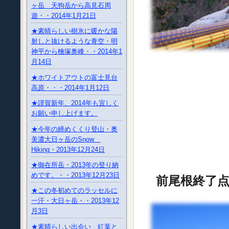
ヶ岳 天狗岳から高見石周
遊・・2014年1月21日
★素晴らしい樹氷に暖かな陽
射しと抜けるような青空・明
神平から檜塚奥峰・・2014年1
月14日
★ホワイトアウトの富士見台
高原・・・2014年1月12日
★謹賀新年、2014年も宜しく
お願い申し上げます。
★今年の締めくくり登山・奥
美濃大日ヶ岳のSnow
Hiking・2013年12月24日
★御在所岳・2013年の登り納
めです。・・2013年12月23日
前尾根終了
★この冬初めてのラッセルに
一汗・大日ヶ岳・・2013年12
月3日
★素晴らしい出会い 紅葉と