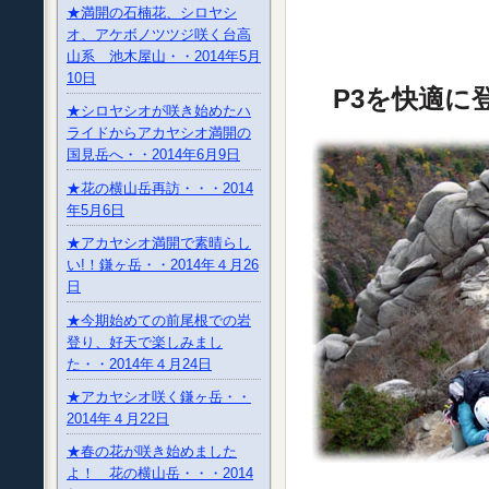
★満開の石楠花、シロヤシ
オ、アケボノツツジ咲く台高
山系 池木屋山・・2014年5月
10日
P3を快
★シロヤシオが咲き始めたハ
ライドからアカヤシオ満開の
国見岳へ・・2014年6月9日
★花の横山岳再訪・・・2014
年5月6日
★アカヤシオ満開で素晴らし
い!！鎌ヶ岳・・2014年４月26
日
★今期始めての前尾根での岩
登り、好天で楽しみまし
た・・2014年４月24日
★アカヤシオ咲く鎌ヶ岳・・
2014年４月22日
★春の花が咲き始めました
よ！ 花の横山岳・・・2014