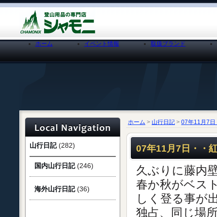
ホーム
イベント情報
取扱ブランド
ホーム
>
山行日記
>
07年11月
山行日記
(282)
07年11月7日・
国内山行日記
(246)
久ぶりに藤内
春か秋がベス
海外山行日記
(36)
しく登る事が
独占、同じ場