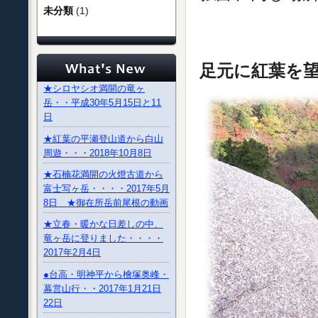
未分類
(1)
足元に紅葉を望
★シロヤシオ満開の竜ヶ
岳・・平成30年5月15日と11
日
★紅葉の平瀬登山道から白山
周遊・・・2018年10月8日
★石楠花満開の火燈古道から
富士写ヶ岳・・・・2017年5月
8日 ★御在所岳前尾根の動画
★立春・暖かな日差しの中、
竜ヶ岳に登りました・・・・
2017年2月4日
●台高・明神平から檜塚奥峰・
幕営山行・・2017年1月21日
22日