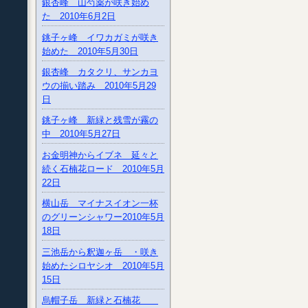
銀杏峰 山芍薬が咲き始め
た 2010年6月2日
銚子ヶ峰 イワカガミが咲き
始めた 2010年5月30日
銀杏峰 カタクリ、サンカヨ
ウの揃い踏み 2010年5月29
日
銚子ヶ峰 新緑と残雪が霧の
中 2010年5月27日
お金明神からイブネ 延々と
続く石楠花ロード 2010年5月
22日
横山岳 マイナスイオン一杯
のグリーンシャワー2010年5月
18日
三池岳から釈迦ヶ岳 ・咲き
始めたシロヤシオ 2010年5月
15日
烏帽子岳 新緑と石楠花