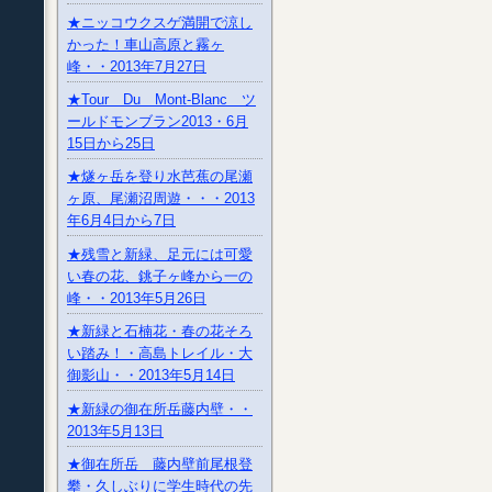
★ニッコウクスゲ満開で涼し
かった！車山高原と霧ヶ
峰・・2013年7月27日
★Tour Du Mont-Blanc ツ
ールドモンブラン2013・6月
15日から25日
★燧ヶ岳を登り水芭蕉の尾瀬
ヶ原、尾瀬沼周遊・・・2013
年6月4日から7日
★残雪と新緑、足元には可愛
い春の花、銚子ヶ峰から一の
峰・・2013年5月26日
★新緑と石楠花・春の花そろ
い踏み！・高島トレイル・大
御影山・・2013年5月14日
★新緑の御在所岳藤内壁・・
2013年5月13日
★御在所岳 藤内壁前尾根登
攀・久しぶりに学生時代の先