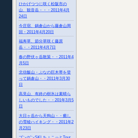
ひかげつつじ咲く松阪市の
山、観音岳・・・2011年4月
24日
今庄宿、鍋倉山から藤倉山周
回・2011年4月20日
福寿草、節分草咲く藤原
岳・・2011年4月7日
春の野伏ヶ岳散策・・2011年4
月5日
北信飯山・ぶなの巨木帯を登
って鍋倉山・・2011年3月30
日
高見山、有終の樹氷は素晴ら
しいものでした・・201年3月5
日
大日ヶ岳から天狗山・・癒し
の雪稜ハイキング・・2011年2
月23日
ブンゲンSKI ちょこっとTour