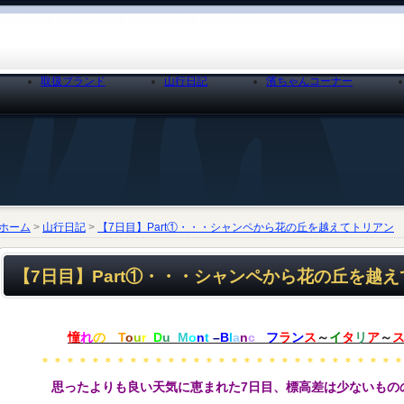
取扱ブランド
山行日記
濱ちゃんコーナー
ホーム
>
山行日記
>
【7日目】Part①・・・シャンペから花の丘を越えてトリアン
【7日目】Part①・・・シャンペから花の丘を越
憧
れ
の
T
o
u
r
D
u
M
o
n
t
–
B
l
a
n
c
フ
ラ
ン
ス
～
イ
タ
リ
ア
～
＊＊＊＊＊＊＊＊＊＊＊＊＊＊＊＊＊＊＊＊＊＊＊＊＊＊＊＊＊
思ったよりも良い天気に恵まれた7日目、標高差は少ないもの