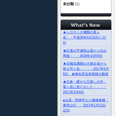
未分類
(1)
★シロヤシオ満開の竜ヶ
岳・・平成30年5月15日と11
日
★紅葉の平瀬登山道から白山
周遊・・・2018年10月8日
★石楠花満開の火燈古道から
富士写ヶ岳・・・・2017年5月
8日 ★御在所岳前尾根の動画
★立春・暖かな日差しの中、
竜ヶ岳に登りました・・・・
2017年2月4日
●台高・明神平から檜塚奥峰・
幕営山行・・2017年1月21日
22日