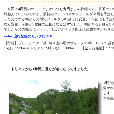
＊＊＊＊＊＊＊＊＊＊＊＊＊＊＊＊＊＊＊＊＊＊＊＊＊＊＊＊
今回で4回目のツアーですがいつも鬼門がこの行程です。普通のTM
峠越えでいいのですが、最初のツアーのスケジュールが今回も予定
ったのですが朝からの雨でフォルクラ峠越えに変更、3年前にも予定
なく変更、今回が3度目の正直になるはずでした。朝起きると細かい
でしたが又の機会に・・・。花はアルペッタ以上に綺麗ですから喜
video山行記録のリンクにGO!!
【行程】プレーンエアー発8時⇒山小屋ボヴィーヌ12時、1987m(昼食
45分、1526m⇒トリアン15時50分、1300m 【全歩行距離】17.2
トリアンから1時間、登りが急になって来ました
2時間
分かれ
ます。
木も無