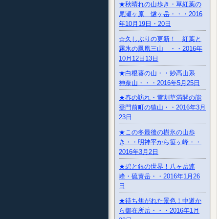
★秋晴れの山歩き・草紅葉の
尾瀬ヶ原 燧ヶ岳・・・2016
年10月19日・20日
☆久しぶりの更新！ 紅葉と
霧氷の鳳凰三山 ・・2016年
10月12日13日
★白根葵の山・・妙高山系
神奈山・・・2016年5月25日
★春の訪れ・雪割草満開の能
登門前町の猿山・・2016年3月
23日
★この冬最後の樹氷の山歩
き・・明神平から笹ヶ峰・・
2016年3月2日
★碧と銀の世界！八ヶ岳連
峰・硫黄岳・・2016年1月26
日
★待ち焦がれた景色！中道か
ら御在所岳・・・2016年1月