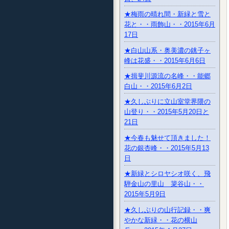
★梅雨の晴れ間・新緑と雪と
花と・・雨飾山・・2015年6月
17日
★白山山系・奥美濃の銚子ヶ
峰は花盛・・2015年6月6日
★揖斐川源流の名峰・・能郷
白山・・2015年6月2日
★久しぶりに立山室堂界隈の
山登り・・2015年5月20日と
21日
★今春も魅せて頂きました！
花の銀杏峰・・2015年5月13
日
★新緑とシロヤシオ咲く、飛
騨金山の里山 簗谷山・・
2015年5月9日
★久しぶりの山行記録・・爽
やかな新緑・・花の横山