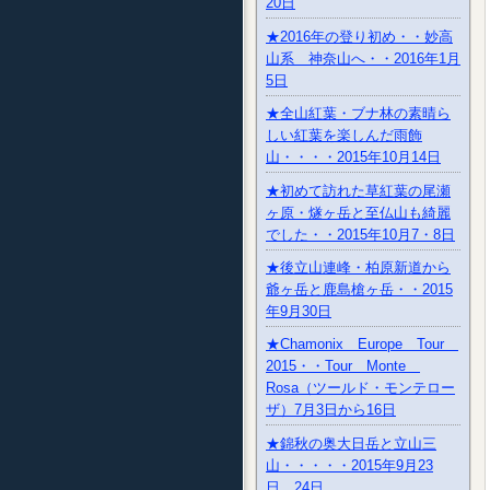
20日
★2016年の登り初め・・妙高
山系 神奈山へ・・2016年1月
5日
★全山紅葉・ブナ林の素晴ら
しい紅葉を楽しんだ雨飾
山・・・・2015年10月14日
★初めて訪れた草紅葉の尾瀬
ヶ原・燧ヶ岳と至仏山も綺麗
でした・・2015年10月7・8日
★後立山連峰・柏原新道から
爺ヶ岳と鹿島槍ヶ岳・・2015
年9月30日
★Chamonix Europe Tour
2015・・Tour Monte
Rosa（ツールド・モンテロー
ザ）7月3日から16日
★錦秋の奥大日岳と立山三
山・・・・・2015年9月23
日、24日