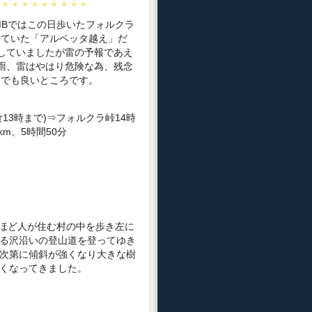
＊＊＊＊＊＊＊＊＊＊
Bではこの日歩いたフォルクラ
していた「アルペッタ越え」だ
していましたが雷の予報であえ
雨、雷はやはり危険な為、残念
んでも良いところです。
13時まで)⇒フォルクラ峠14時
km、5時間50分
ほど人が住む村の中を歩き左に
る沢沿いの登山道を登ってゆき
次第に傾斜が強くなり大きな樹
くなってきました。