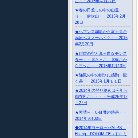
岳・・2015年４月27日
★春の日差しの中の山登
り・・伊吹山・・2015年2月
28日
★ヘブンス園原から富士見台
高原へスノーハイク・・2015
年2月20日
★紺碧の空と真っ白なモンス
ター・・北八ヶ岳 北横岳か
ら三ッ岳・・2015年1月13日
★強風の中の樹氷に感動・龍
ヶ岳・・2015年1月１１日
★2014年の登り納めは今年も
御在所岳・・・・平成26年12
月27日
★素晴らしい紅葉の焼岳・・
2014年9月30日
◆2014年ヨーロッパALPS
Hiking DOLOMITE（ドロミ