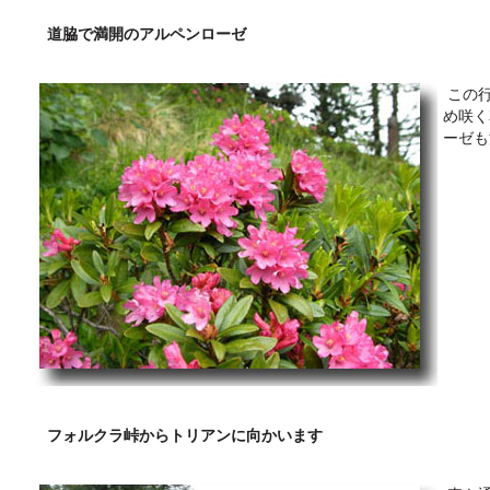
道脇で満開のアルペンローゼ
この行
め咲く
ーゼも
フォルクラ峠からトリアンに向かいます