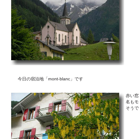
今日の宿泊地「mont-blanc」です
赤い窓
名もモ
そうで