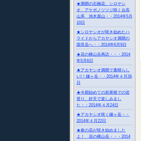
★満開の石楠花、シロヤシ
オ、アケボノツツジ咲く台高
山系 池木屋山・・2014年5月
10日
★シロヤシオが咲き始めたハ
ライドからアカヤシオ満開の
国見岳へ・・2014年6月9日
★花の横山岳再訪・・・2014
年5月6日
★アカヤシオ満開で素晴らし
い!！鎌ヶ岳・・2014年４月26
日
★今期始めての前尾根での岩
登り、好天で楽しみまし
た・・2014年４月24日
★アカヤシオ咲く鎌ヶ岳・・
2014年４月22日
★春の花が咲き始めました
よ！ 花の横山岳・・・2014