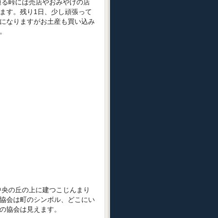
る峠には売店やおみやげの店
ます。残り1日、少し頑張って
になりますがお土産も買い込み
。
央の丘の上に建つこじんまり
協会は町のシンボル、どこにい
の協会は見えます。