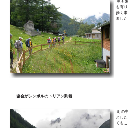
車も通
も有り
歩く事
ました
協会がシンボルのトリアン到着
町の中
とした
てもこ