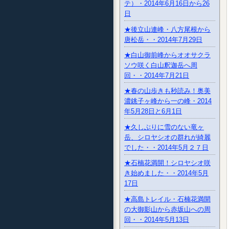
テ）・2014年6月16日から26
日
★後立山連峰・八方尾根から
唐松岳・・2014年7月29日
★白山御前峰からオオサクラ
ソウ咲く白山釈迦岳へ周
回・・2014年7月21日
★春の山歩きも秒読み！奥美
濃銚子ヶ峰から一の峰・2014
年5月28日と6月1日
★久しぶりに雪のない竜ヶ
岳、シロヤシオの群れが綺麗
でした・・2014年5月２７日
★石楠花満開！シロヤシオ咲
き始めました・・2014年5月
17日
★高島トレイル・石楠花満開
の大御影山から赤坂山への周
回・・2014年5月13日