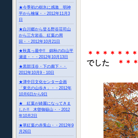
★今季初の樹氷に感激 明神
平から檜塚・・2012年11月3
日
★白川郷から登る野谷荘司山
から三方岩岳、紅葉の周
回・・2012年10月21日
★秋真っ最中!! 錦秋の白山平
＊＊＊＊＊＊
瀬道・・・2012年10月13日
でした
＊＊＊
★黒部渓谷・下の廊下・・
2012年10月9・10日
★津中日文化センター企画
「東北の山歩き」・・2012年
10月6日から9日
★ 紅葉が綺麗になってきま
した!! 木曽御嶽山・・2012
年10月2日
★草紅葉の赤兎山・・2012年9
月26日