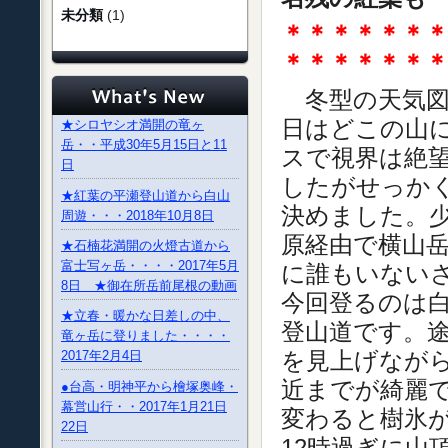
未分類
(1)
＊＊＊＊＊＊
＊＊＊＊＊＊
冬型の天気図で
日はどこの山
★シロヤシオ満開の竜ヶ
岳・・平成30年5月15日と11
スで視界は絶
日
したがせっか
★紅葉の平瀬登山道から白山
決めました。
周遊・・・2018年10月8日
原経由で横山
★石楠花満開の火燈古道から
富士写ヶ岳・・・・2017年5月
に誰もいない
8日 ★御在所岳前尾根の動画
今回登るのは
★立春・暖かな日差しの中、
登山道です。
竜ヶ岳に登りました・・・・
を見上げながら
2017年2月4日
近までが綺麗
●台高・明神平から檜塚奥峰・
幕営山行・・2017年1月21日
変わると樹氷
22日
12時過ぎに山