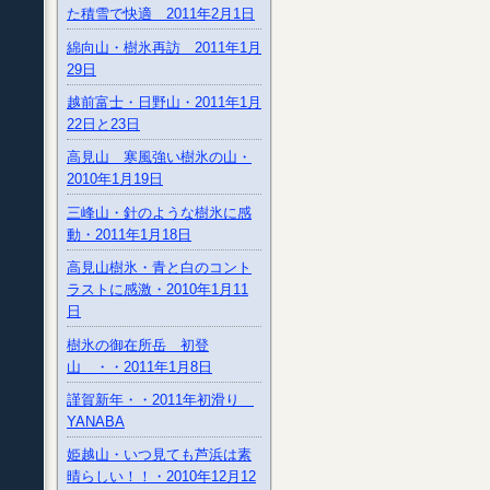
た積雪で快適 2011年2月1日
綿向山・樹氷再訪 2011年1月
29日
越前富士・日野山・2011年1月
22日と23日
高見山 寒風強い樹氷の山・
2010年1月19日
三峰山・針のような樹氷に感
動・2011年1月18日
高見山樹氷・青と白のコント
ラストに感激・2010年1月11
日
樹氷の御在所岳 初登
山 ・・2011年1月8日
謹賀新年・・2011年初滑り
YANABA
姫越山・いつ見ても芦浜は素
晴らしい！！・2010年12月12