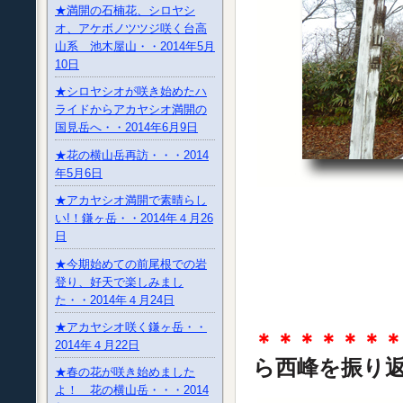
★満開の石楠花、シロヤシ
オ、アケボノツツジ咲く台高
山系 池木屋山・・2014年5月
10日
★シロヤシオが咲き始めたハ
ライドからアカヤシオ満開の
国見岳へ・・2014年6月9日
★花の横山岳再訪・・・2014
年5月6日
★アカヤシオ満開で素晴らし
い!！鎌ヶ岳・・2014年４月26
日
★今期始めての前尾根での岩
登り、好天で楽しみまし
た・・2014年４月24日
★アカヤシオ咲く鎌ヶ岳・・
＊＊＊＊＊＊
2014年４月22日
ら西峰を振り
★春の花が咲き始めました
よ！ 花の横山岳・・・2014