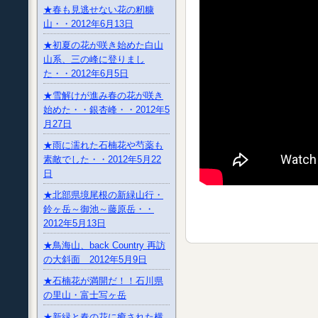
★春も見逃せない花の籾糠
山・・2012年6月13日
★初夏の花が咲き始めた白山
山系、三の峰に登りまし
た・・2012年6月5日
★雪解けが進み春の花が咲き
始めた・・銀杏峰・・2012年5
月27日
★雨に濡れた石楠花や芍薬も
素敵でした・・2012年5月22
日
★北部県境尾根の新緑山行・
鈴ヶ岳～御池～藤原岳・・
2012年5月13日
★鳥海山、back Country 再訪
の大斜面 2012年5月9日
★石楠花が満開だ！！石川県
の里山・富士写ヶ岳
★新緑と春の花に癒された横