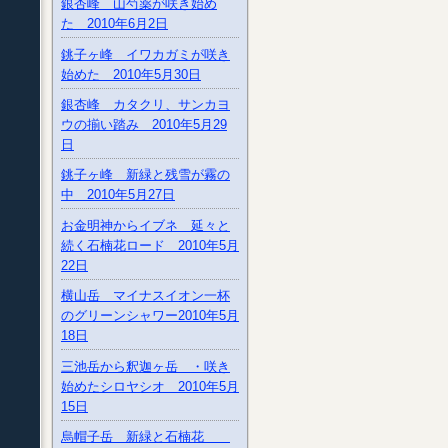
銀杏峰 山芍薬が咲き始め
た 2010年6月2日
銚子ヶ峰 イワカガミが咲き
始めた 2010年5月30日
銀杏峰 カタクリ、サンカヨ
ウの揃い踏み 2010年5月29
日
銚子ヶ峰 新緑と残雪が霧の
中 2010年5月27日
お金明神からイブネ 延々と
続く石楠花ロード 2010年5月
22日
横山岳 マイナスイオン一杯
のグリーンシャワー2010年5月
18日
三池岳から釈迦ヶ岳 ・咲き
始めたシロヤシオ 2010年5月
15日
烏帽子岳 新緑と石楠花