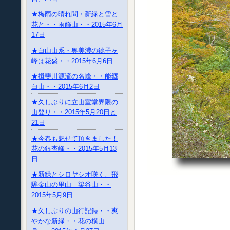
★梅雨の晴れ間・新緑と雪と
花と・・雨飾山・・2015年6月
17日
★白山山系・奥美濃の銚子ヶ
峰は花盛・・2015年6月6日
★揖斐川源流の名峰・・能郷
白山・・2015年6月2日
★久しぶりに立山室堂界隈の
山登り・・2015年5月20日と
21日
★今春も魅せて頂きました！
花の銀杏峰・・2015年5月13
日
★新緑とシロヤシオ咲く、飛
騨金山の里山 簗谷山・・
2015年5月9日
★久しぶりの山行記録・・爽
やかな新緑・・花の横山