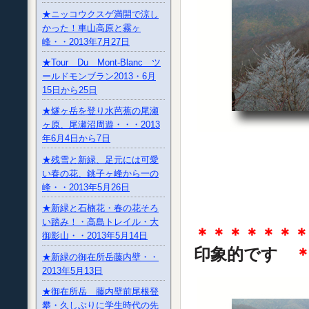
★ニッコウクスゲ満開で涼し
かった！車山高原と霧ヶ
峰・・2013年7月27日
★Tour Du Mont-Blanc ツ
ールドモンブラン2013・6月
15日から25日
★燧ヶ岳を登り水芭蕉の尾瀬
ヶ原、尾瀬沼周遊・・・2013
年6月4日から7日
★残雪と新緑、足元には可愛
い春の花、銚子ヶ峰から一の
峰・・2013年5月26日
★新緑と石楠花・春の花そろ
い踏み！・高島トレイル・大
＊＊＊＊＊＊
御影山・・2013年5月14日
印象的です
★新緑の御在所岳藤内壁・・
2013年5月13日
★御在所岳 藤内壁前尾根登
攀・久しぶりに学生時代の先