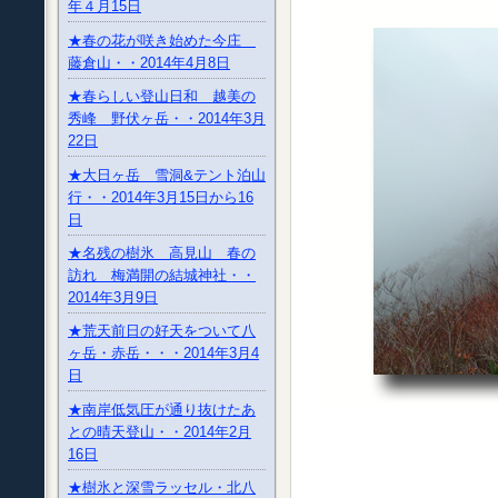
年４月15日
★春の花が咲き始めた今庄
藤倉山・・2014年4月8日
★春らしい登山日和 越美の
秀峰 野伏ヶ岳・・2014年3月
22日
★大日ヶ岳 雪洞&テント泊山
行・・2014年3月15日から16
日
★名残の樹氷 高見山 春の
訪れ 梅満開の結城神社・・
2014年3月9日
★荒天前日の好天をついて八
ヶ岳・赤岳・・・2014年3月4
日
★南岸低気圧が通り抜けたあ
との晴天登山・・2014年2月
16日
★樹氷と深雪ラッセル・北八