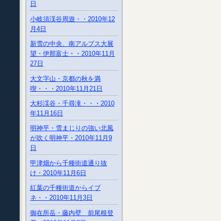
日
小岐須渓谷周遊・・2010年12
月4日
新雪の中央、南アルプス大展
望・伊那富士・・2010年11月
27日
大文字山・京都の秋を満
喫・・・2010年11月21日
大杉渓谷・千尋滝・・・2010
年11月16日
明神平・雪まじりの強い北風
が吹く明神平・2010年11月9
日
甲津畑から千種街道通り抜
け・2010年11月6日
紅葉の千種街道からイブ
ネ・・2010年11月3日
御在所岳・藤内壁 前尾根登