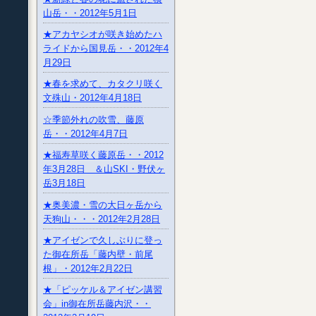
山岳・・2012年5月1日
★アカヤシオが咲き始めたハ
ライドから国見岳・・2012年4
月29日
★春を求めて、カタクリ咲く
文殊山・2012年4月18日
☆季節外れの吹雪、藤原
岳・・2012年4月7日
★福寿草咲く藤原岳・・2012
年3月28日 ＆山SKI・野伏ヶ
岳3月18日
★奥美濃・雪の大日ヶ岳から
天狗山・・・2012年2月28日
★アイゼンで久しぶりに登っ
た御在所岳「藤内壁・前尾
根」・2012年2月22日
★「ピッケル＆アイゼン講習
会」in御在所岳藤内沢・・