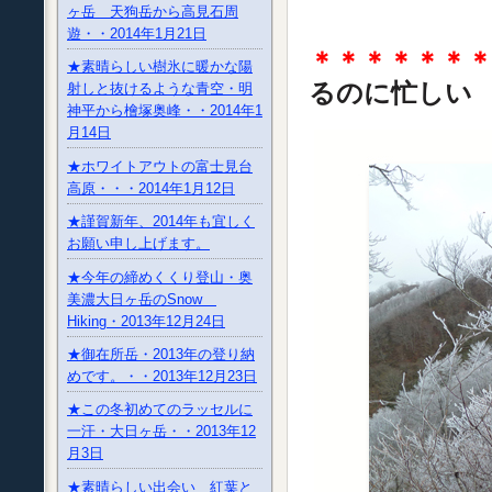
ヶ岳 天狗岳から高見石周
遊・・2014年1月21日
＊＊＊＊＊＊
★素晴らしい樹氷に暖かな陽
るのに忙しい
射しと抜けるような青空・明
神平から檜塚奥峰・・2014年1
月14日
★ホワイトアウトの富士見台
高原・・・2014年1月12日
★謹賀新年、2014年も宜しく
お願い申し上げます。
★今年の締めくくり登山・奥
美濃大日ヶ岳のSnow
Hiking・2013年12月24日
★御在所岳・2013年の登り納
めです。・・2013年12月23日
★この冬初めてのラッセルに
一汗・大日ヶ岳・・2013年12
月3日
★素晴らしい出会い 紅葉と