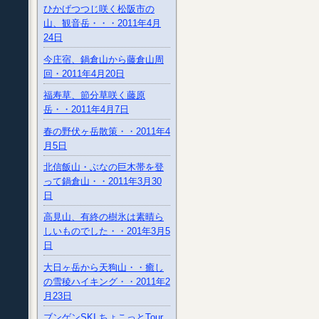
ひかげつつじ咲く松阪市の
山、観音岳・・・2011年4月
24日
今庄宿、鍋倉山から藤倉山周
回・2011年4月20日
福寿草、節分草咲く藤原
岳・・2011年4月7日
春の野伏ヶ岳散策・・2011年4
月5日
北信飯山・ぶなの巨木帯を登
って鍋倉山・・2011年3月30
日
高見山、有終の樹氷は素晴ら
しいものでした・・201年3月5
日
大日ヶ岳から天狗山・・癒し
の雪稜ハイキング・・2011年2
月23日
ブンゲンSKI ちょこっとTour