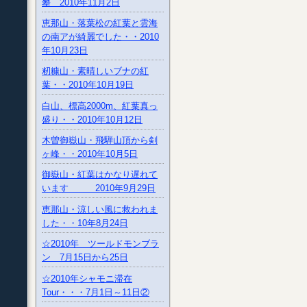
攀 2010年11月2日
恵那山・落葉松の紅葉と雲海
の南アが綺麗でした・・2010
年10月23日
籾糠山・素晴しいブナの紅
葉・・2010年10月19日
白山、標高2000m、紅葉真っ
盛り・・2010年10月12日
木曽御嶽山・飛騨山頂から剣
ヶ峰・・2010年10月5日
御嶽山・紅葉はかなり遅れて
います 2010年9月29日
恵那山・涼しい風に救われま
した・・10年8月24日
☆2010年 ツールドモンブラ
ン 7月15日から25日
☆2010年シャモニ滞在
Tour・・・7月1日～11日②