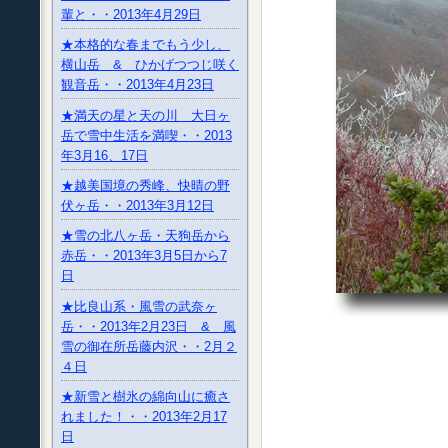
輩と・・2013年4月29日
★本格的な春までもう少し、
横山岳 & ひかげつつじ咲く
観音岳・・2013年4月23日
★満天の星と天の川 大日ヶ
岳で雪中生活を満喫・・2013
年3月16、17日
★越美国境の秀峰、快晴の野
伏ヶ岳・・2013年3月12日
★雪の北八ヶ岳・天狗岳から
赤岳・・2013年3月5日から7
日
★比良山系・風雪の武奈ヶ
岳・・2013年2月23日 & 風
雪の御在所岳藤内沢・・2月２
４日
★新雪と樹氷の綿向山に癒さ
れました！・・2013年2月17
日