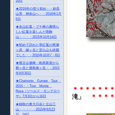
20日
★2016年の登り初め・・妙高
山系 神奈山へ・・2016年1月
5日
★全山紅葉・ブナ林の素晴ら
しい紅葉を楽しんだ雨飾
山・・・・2015年10月14日
★初めて訪れた草紅葉の尾瀬
ヶ原・燧ヶ岳と至仏山も綺麗
でした・・2015年10月7・8日
★後立山連峰・柏原新道から
爺ヶ岳と鹿島槍ヶ岳・・2015
年9月30日
★Chamonix Europe Tour
2015・・Tour Monte
＊＊＊＊＊＊
Rosa（ツールド・モンテロー
滝」
＊＊＊＊
ザ）7月3日から16日
★錦秋の奥大日岳と立山三
山・・・・・2015年9月23
日、24日