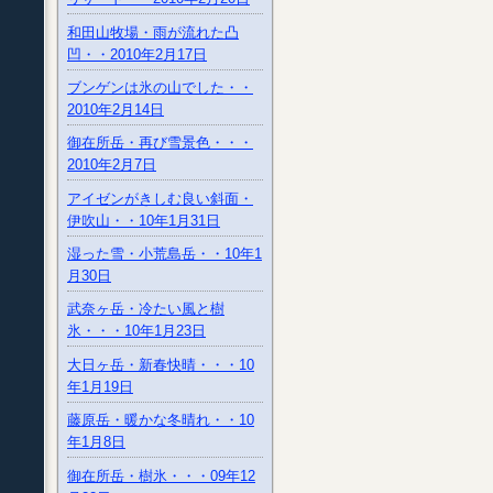
和田山牧場・雨が流れた凸
凹・・2010年2月17日
ブンゲンは氷の山でした・・
2010年2月14日
御在所岳・再び雪景色・・・
2010年2月7日
アイゼンがきしむ良い斜面・
伊吹山・・10年1月31日
湿った雪・小荒島岳・・10年1
月30日
武奈ヶ岳・冷たい風と樹
氷・・・10年1月23日
大日ヶ岳・新春快晴・・・10
年1月19日
藤原岳・暖かな冬晴れ・・10
年1月8日
御在所岳・樹氷・・・09年12