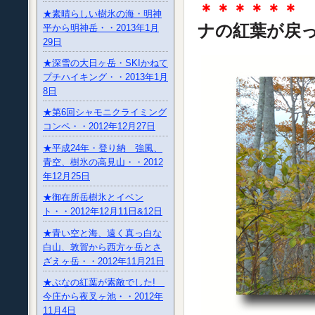
＊＊＊＊＊＊
★素晴らしい樹氷の海・明神
ナの紅葉が戻
平から明神岳・・2013年1月
29日
★深雪の大日ヶ岳・SKIかねて
プチハイキング・・2013年1月
8日
★第6回シャモニクライミング
コンペ・・2012年12月27日
★平成24年・登り納 強風、
青空、樹氷の高見山・・2012
年12月25日
★御在所岳樹氷とイベン
ト・・2012年12月11日&12日
★青い空と海、遠く真っ白な
白山、敦賀から西方ヶ岳とさ
ざえヶ岳・・2012年11月21日
★ぶなの紅葉が素敵でした!
今庄から夜叉ヶ池・・2012年
11月4日