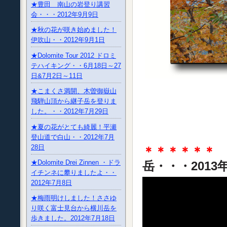
★豊田 南山の岩登り講習
会・・・2012年9月9日
★秋の花が咲き始めました！
伊吹山・・2012年9月1日
★Dolomite Tour 2012 ドロミ
テハイキング・・6月18日～27
日&7月2日～11日
★こまくさ満開、木曽御嶽山
飛騨山頂から継子岳を登りま
した。・・2012年7月29日
★夏の花がとても綺麗！平瀬
登山道で白山・・2012年7月
28日
＊＊＊＊＊＊
★Dolomite Drei Zinnen ・ドラ
岳・・・2013
イチンネに攀りましたよ・・
2012年7月8日
★梅雨明けしました！ささゆ
り咲く富士見台から横川岳を
歩きました。2012年7月18日