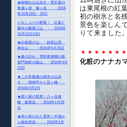
★秋晴れの山歩き・草紅葉の
は東尾根の紅
尾瀬ヶ原 燧ヶ岳・・・2016
年10月19日・20日
初の樹氷と名
☆久しぶりの更新！ 紅葉と
景色を楽しん
霧氷の鳳凰三山 ・・2016年
りて来ました
10月12日13日
★白根葵の山・・妙高山系
神奈山・・・2016年5月25日
＊＊＊＊＊＊
★春の訪れ・雪割草満開の能
化粧のナナカ
登門前町の猿山・・2016年3月
23日
★この冬最後の樹氷の山歩
き・・明神平から笹ヶ峰・・
2016年3月2日
★碧と銀の世界！八ヶ岳連
峰・硫黄岳・・2016年1月26
日
★待ち焦がれた景色！中道か
ら御在所岳・・・2016年1月