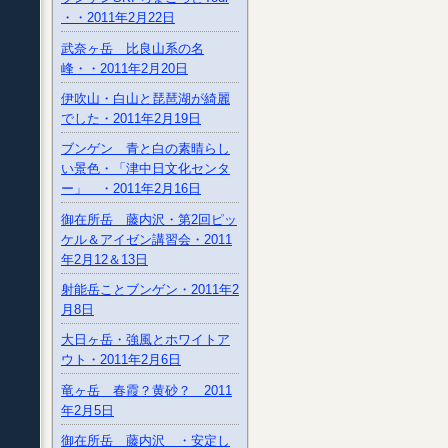
・・2011年2月22日
武奈ヶ岳 比良山系の名
峰・・2011年2月20日
伊吹山・白山と琵琶湖が綺麗
でした・2011年2月19日
ブンゲン 青と白の素晴らし
い景色・「津中日文化センタ
ー」 ・2011年2月16日
御在所岳 藤内沢・第2回ピッ
ケル＆アイゼン講習会・2011
年2月12＆13日
射能岳ことブンゲン・2011年2
月8日
大日ヶ岳・強風とホワイトア
ウト・2011年2月6日
竜ヶ岳 春霞？黄砂？ 2011
年2月5日
御在所岳 藤内沢 ・安定し