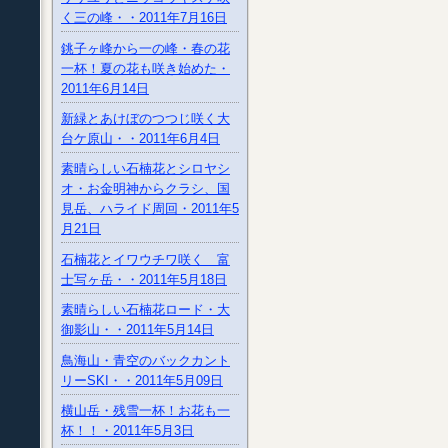
く三の峰・・2011年7月16日
銚子ヶ峰から一の峰・春の花
一杯！夏の花も咲き始めた・
2011年6月14日
新緑とあけぼのつつじ咲く大
台ケ原山・・2011年6月4日
素晴らしい石楠花とシロヤシ
オ・お金明神からクラシ、国
見岳、ハライド周回・2011年5
月21日
石楠花とイワウチワ咲く 富
士写ヶ岳・・2011年5月18日
素晴らしい石楠花ロード・大
御影山・・2011年5月14日
鳥海山・青空のバックカント
リーSKI・・2011年5月09日
横山岳・残雪一杯！お花も一
杯！！・2011年5月3日