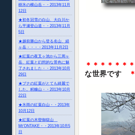
樹氷の横山岳・・2013年11月
12日
★初冬冠雪の白山、大白川か
ら平瀬登山道・・2013年11月
5日
★越前勝山から登る名山、経
ヶ岳・・・・2013年11月2日
★紅葉の夜叉ヶ池から三周ヶ
岳、紅葉と幻想的な景色に魅
＊＊＊＊＊＊
了されました・・2013年10月
な世界です
29日
★ブナの紅葉がとても綺麗で
した。籾糠山・・2013年10月
22日
★氷雨の紅葉白山・・2013年
10月12日
★紅葉の木曽御獄山
Mt’ONTAKE・・2013年10月5
日