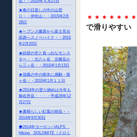
岳・・2015年４月27日
★春の日差しの中の山登
り・・伊吹山・・2015年2月
＊＊＊＊＊＊
28日
で滑りやす
★ヘブンス園原から富士見台
高原へスノーハイク・・2015
年2月20日
★紺碧の空と真っ白なモンス
ター・・北八ヶ岳 北横岳か
ら三ッ岳・・2015年1月13日
★強風の中の樹氷に感動・龍
ヶ岳・・2015年1月１１日
★2014年の登り納めは今年も
御在所岳・・・・平成26年12
月27日
★素晴らしい紅葉の焼岳・・
2014年9月30日
◆2014年ヨーロッパALPS
Hiking DOLOMITE（ドロミ