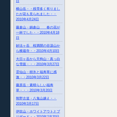
日
横山岳・・残雪多く有りまし
たが花も見られました・・
2010年4月24日
藤倉山・鍋倉山 春の花が
一杯でした・・2010年4月18
日
妙法ヶ岳 桜満開の谷汲山か
ら横蔵寺・・2010年4月10日
大日ヶ岳から天狗山・真っ白
な雪面・・・2010年3月27日
霊仙山・樹氷と福寿草に感
激・・2010年3月22日
藤原岳・素晴らしい福寿
草・・・2010年3月20日
熊野古道・八鬼山越え・・
2010年3月17日
伊吹山・ホワイトアウトとブ
リザード・・2010年2月20日