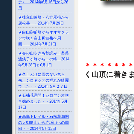
テ）・2014年6月16日から26
日
★後立山連峰・八方尾根から
唐松岳・・2014年7月29日
★白山御前峰からオオサクラ
ソウ咲く白山釈迦岳へ周
回・・2014年7月21日
★春の山歩きも秒読み！奥美
濃銚子ヶ峰から一の峰・2014
＊＊＊＊＊＊
年5月28日と6月1日
く山頂に着き
★久しぶりに雪のない竜ヶ
岳、シロヤシオの群れが綺麗
でした・・2014年5月２７日
★石楠花満開！シロヤシオ咲
き始めました・・2014年5月
17日
★高島トレイル・石楠花満開
の大御影山から赤坂山への周
回・・2014年5月13日