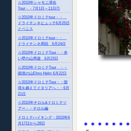
☆2010年シャモニ滞在
Tour・・7月1日～11日①
☆2010年ドロミテtour・・
ドライチンネヒュッテ6月25日
とベニス
☆2010年ドロミテtour・・
ドライチンネ周回 6月24日
☆2010年ドロミテTour・・赤
い壁の山周遊 6月23日
☆2010年ドロミテTour ・・
国境の山Elmo Helm 6月22日
☆2010年ドロミテTour・・国
境を越えてイタリアへ・・6月
21日
☆2010年チロル&ドロミテツ
アー・・チロル編
ドロミテハイキング・2010年6
月17日から28日
＊＊＊＊＊＊