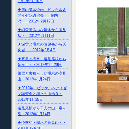
2012年2月19日
★雪山講習企画「ピッケル＆
アイゼン講習会」in藤内
沢・・2012年2月12日
★細雪降るぶな清水から国見
岳・・2012年2月11日
★深雪と樹氷の藤原岳から天
狗岩・・2012年2月4日
★寒風と樹氷・遠足尾根から
竜ヶ岳・・2012年1月29日
風雪と素晴らしい樹氷の高見
山・2012年1月24日
★2012年・ピッケル＆アイゼ
ン講習会と樹氷の山歩き・
2012年1月15日
遠足尾根から干支の山、竜ヶ
岳・2012年1月14日
★今季初・樹氷の高見山・・
2011年12月20日