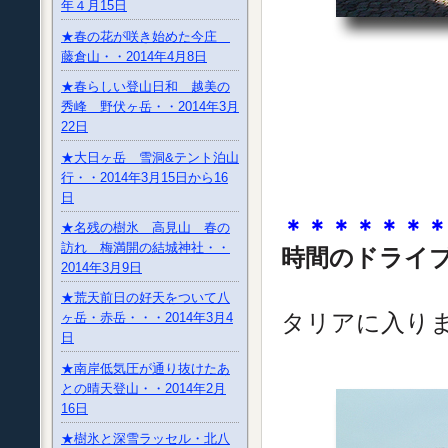
年４月15日
★春の花が咲き始めた今庄
藤倉山・・2014年4月8日
★春らしい登山日和 越美の
秀峰 野伏ヶ岳・・2014年3月
22日
★大日ヶ岳 雪洞&テント泊山
行・・2014年3月15日から16
日
＊＊＊＊＊＊
★名残の樹氷 高見山 春の
訪れ 梅満開の結城神社・・
時間のドライ
2014年3月9日
ドイツか
★荒天前日の好天をついて八
タリアに入り
ヶ岳・赤岳・・・2014年3月4
日
★南岸低気圧が通り抜けたあ
との晴天登山・・2014年2月
16日
★樹氷と深雪ラッセル・北八