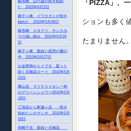
「PIZZA」
銀杏峰 山芍薬が咲き始め
た 2010年6月2日
直径30c
銚子ヶ峰 イワカガミが咲き
ションも多く値
始めた 2010年5月30日
美味
銀杏峰 カタクリ、サンカヨ
ウの揃い踏み 2010年5月29
たまりません
日
銚子ヶ峰 新緑と残雪が霧の
中 2010年5月27日
お金明神からイブネ 延々と
続く石楠花ロード 2010年5月
22日
横山岳 マイナスイオン一杯
のグリーンシャワー2010年5月
18日
三池岳から釈迦ヶ岳 ・咲き
始めたシロヤシオ 2010年5月
15日
烏帽子岳 新緑と石楠花