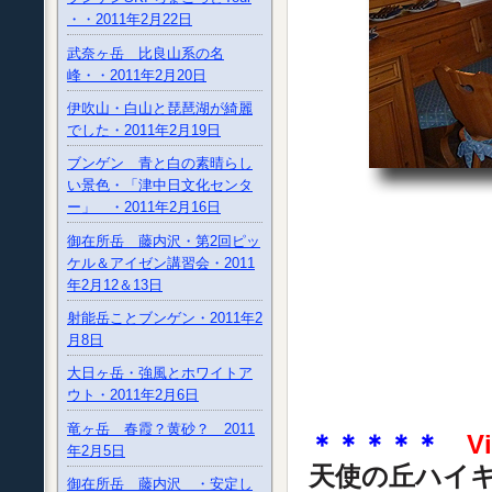
・・2011年2月22日
武奈ヶ岳 比良山系の名
峰・・2011年2月20日
伊吹山・白山と琵琶湖が綺麗
でした・2011年2月19日
ブンゲン 青と白の素晴らし
い景色・「津中日文化センタ
ー」 ・2011年2月16日
御在所岳 藤内沢・第2回ピッ
ケル＆アイゼン講習会・2011
年2月12＆13日
射能岳ことブンゲン・2011年2
月8日
大日ヶ岳・強風とホワイトア
ウト・2011年2月6日
竜ヶ岳 春霞？黄砂？ 2011
＊＊＊＊＊
V
年2月5日
天使の丘ハイ
御在所岳 藤内沢 ・安定し