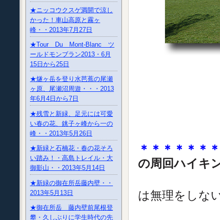
★ニッコウクスゲ満開で涼し
かった！車山高原と霧ヶ
峰・・2013年7月27日
★Tour Du Mont-Blanc ツ
ールドモンブラン2013・6月
15日から25日
★燧ヶ岳を登り水芭蕉の尾瀬
ヶ原、尾瀬沼周遊・・・2013
年6月4日から7日
★残雪と新緑、足元には可愛
い春の花、銚子ヶ峰から一の
峰・・2013年5月26日
＊＊＊＊＊＊
★新緑と石楠花・春の花そろ
い踏み！・高島トレイル・大
の周回ハイキ
御影山・・2013年5月14日
まだまだ
★新緑の御在所岳藤内壁・・
は無理をしない
2013年5月13日
★御在所岳 藤内壁前尾根登
ゆっくり
攀・久しぶりに学生時代の先