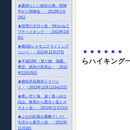
★素晴らしい樹氷の海・明神
平から明神岳・・2013年1月
29日
★深雪の大日ヶ岳・SKIかねて
プチハイキング・・2013年1月
8日
★第6回シャモニクライミング
＊＊＊＊＊＊
コンペ・・2012年12月27日
らハイキング
★平成24年・登り納 強風、
青空、樹氷の高見山・・2012
年12月25日
★御在所岳樹氷とイベン
ト・・2012年12月11日&12日
★青い空と海、遠く真っ白な
白山、敦賀から西方ヶ岳とさ
ざえヶ岳・・2012年11月21日
★ぶなの紅葉が素敵でした!
今庄から夜叉ヶ池・・2012年
11月4日