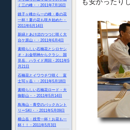
も安かったり
く三の峰・・2011年7月16日
銚子ヶ峰から一の峰・春の花
一杯！夏の花も咲き始めた・
2011年6月14日
新緑とあけぼのつつじ咲く大
台ケ原山・・2011年6月4日
素晴らしい石楠花とシロヤシ
オ・お金明神からクラシ、国
見岳、ハライド周回・2011年5
月21日
石楠花とイワウチワ咲く 富
士写ヶ岳・・2011年5月18日
素晴らしい石楠花ロード・大
御影山・・2011年5月14日
鳥海山・青空のバックカント
リーSKI・・2011年5月09日
横山岳・残雪一杯！お花も一
杯！！・2011年5月3日