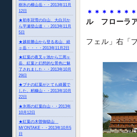
樹氷の横山岳・・2013年11月
12日
＊＊＊＊＊＊
ル フローラ
★初冬冠雪の白山、大白川か
ら平瀬登山道・・2013年11月
背景に見
5日
フェル」右「
★越前勝山から登る名山、経
ヶ岳・・・・2013年11月2日
★紅葉の夜叉ヶ池から三周ヶ
岳、紅葉と幻想的な景色に魅
了されました・・2013年10月
29日
★ブナの紅葉がとても綺麗で
した。籾糠山・・2013年10月
22日
★氷雨の紅葉白山・・2013年
10月12日
★紅葉の木曽御獄山
Mt’ONTAKE・・2013年10月5
日