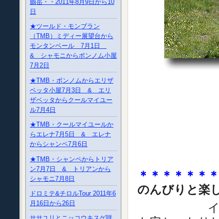
劔岳・・2011年8月9日から10
日
★ツールド・モンブラン
（TMB）ミディー展望台から
モンタンベール 7月1日
& シャモニからボンノム小屋
7月2日
★TMB・ボンノムからエリザ
ベッタ小屋7月3日 & エリ
ザベッタからクールマイユー
ル7月4日
★TMB・クールマイユールか
らエレナ7月5日 & エレナ
からシャンペ7月6日
★TMB・シャンペからトリア
ン7月7日 & トリアンから
＊＊＊＊＊＊
シャモニ7月8日
のんびりと楽
ドロミテ&チロルTour 2011年6
月16日から26日
イタリアと
ササユリとニッコウキスゲ咲