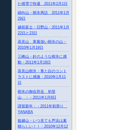
た積雪で快適 2011年2月1日
綿向山・樹氷再訪 2011年1月
29日
越前富士・日野山・2011年1月
22日と23日
高見山 寒風強い樹氷の山・
2010年1月19日
三峰山・針のような樹氷に感
動・2011年1月18日
高見山樹氷・青と白のコント
ラストに感激・2010年1月11
日
樹氷の御在所岳 初登
山 ・・2011年1月8日
謹賀新年・・2011年初滑り
YANABA
姫越山・いつ見ても芦浜は素
晴らしい！！・2010年12月12