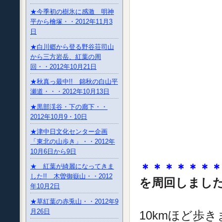
★今季初の樹氷に感激 明神
平から檜塚・・2012年11月3
日
★白川郷から登る野谷荘司山
から三方岩岳、紅葉の周
回・・2012年10月21日
★秋真っ最中!! 錦秋の白山平
瀬道・・・2012年10月13日
★黒部渓谷・下の廊下・・
2012年10月9・10日
★津中日文化センター企画
「東北の山歩き」・・2012年
10月6日から9日
＊＊＊＊＊＊
★ 紅葉が綺麗になってきま
した!! 木曽御嶽山・・2012
を周回しまし
年10月2日
標高差は3
★草紅葉の赤兎山・・2012年9
月26日
10kmほど歩