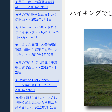
★豊田 南山の岩登り講習
てい
会・・・2012年9月9日
ハイキングで
★秋の花が咲き始めました！
伊吹山・・2012年9月1日
★Dolomite Tour 2012 ドロミ
テハイキング・・6月18日～27
日&7月2日～11日
★こまくさ満開、木曽御嶽山
飛騨山頂から継子岳を登りま
した。・・2012年7月29日
★夏の花がとても綺麗！平瀬
登山道で白山・・2012年7月
28日
★Dolomite Drei Zinnen ・ドラ
イチンネに攀りましたよ・・
2012年7月8日
★梅雨明けしました！ささゆ
り咲く富士見台から横川岳を
歩きました。2012年7月18日