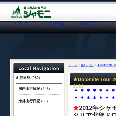
ホーム
イベント情報
取扱ブランド
ホーム
>
山行日記
>
★Dolomit
山行日記
(282)
★Dolomite To
11日
国内山行日記
(246)
＊＊＊＊＊＊
＊＊＊＊＊＊
海外山行日記
(36)
★
2012年シャ
タリア北部ド