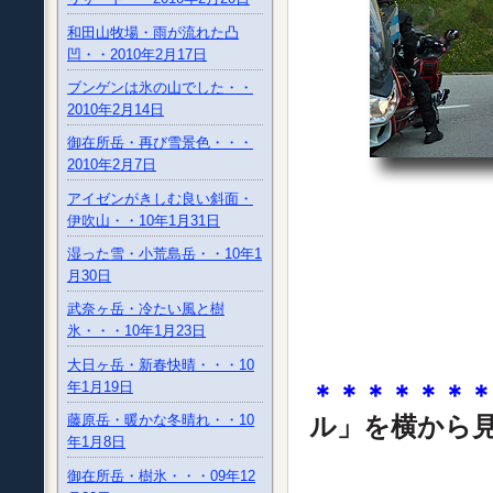
和田山牧場・雨が流れた凸
凹・・2010年2月17日
ブンゲンは氷の山でした・・
2010年2月14日
御在所岳・再び雪景色・・・
2010年2月7日
アイゼンがきしむ良い斜面・
伊吹山・・10年1月31日
湿った雪・小荒島岳・・10年1
月30日
武奈ヶ岳・冷たい風と樹
氷・・・10年1月23日
大日ヶ岳・新春快晴・・・10
年1月19日
＊＊＊＊＊＊
ル」を横から
藤原岳・暖かな冬晴れ・・10
年1月8日
御在所岳・樹氷・・・09年12