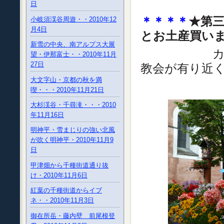
日
＊＊＊＊
★第三
小岐須渓谷周遊・・2010年12
月4日
とお土産買い
新雪の中央、南アルプス大展
カステロロ
望・伊那富士・・2010年11月
27日
教会が有り近
大文字山・京都の秋を満
喫・・・2010年11月21日
大杉渓谷・千尋滝・・・2010
年11月16日
明神平・雪まじりの強い北風
が吹く明神平・2010年11月9
日
甲津畑から千種街道通り抜
け・2010年11月6日
紅葉の千種街道からイブ
ネ・・2010年11月3日
御在所岳・藤内壁 前尾根登