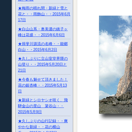
★梅雨の晴れ間・新緑と雪と
花と・・雨飾山・・2015年6月
17日
★白山山系・奥美濃の銚子ヶ
峰は花盛・・2015年6月6日
★揖斐川源流の名峰・・能郷
白山・・2015年6月2日
★久しぶりに立山室堂界隈の
山登り・・2015年5月20日と
21日
★今春も魅せて頂きました！
花の銀杏峰・・2015年5月13
日
★新緑とシロヤシオ咲く、飛
騨金山の里山 簗谷山・・
2015年5月9日
★久しぶりの山行記録・・爽
やかな新緑・・花の横山