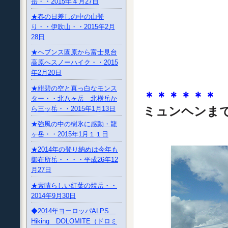
岳・・2015年４月27日
★春の日差しの中の山登
り・・伊吹山・・2015年2月
28日
★ヘブンス園原から富士見台
高原へスノーハイク・・2015
年2月20日
★紺碧の空と真っ白なモンス
＊＊＊＊＊＊
ター・・北八ヶ岳 北横岳か
ミュンヘンま
ら三ッ岳・・2015年1月13日
★強風の中の樹氷に感動・龍
ヶ岳・・2015年1月１１日
★2014年の登り納めは今年も
御在所岳・・・・平成26年12
月27日
★素晴らしい紅葉の焼岳・・
2014年9月30日
◆2014年ヨーロッパALPS
Hiking DOLOMITE（ドロミ