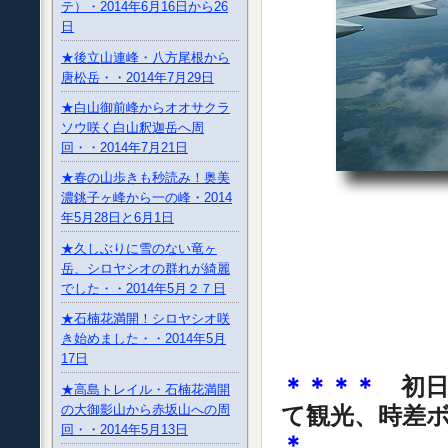
テ）・2014年6月16日から26
日
★後立山連峰・八方尾根から
唐松岳・・2014年7月29日
★白山御前峰からオオサクラ
ソウ咲く白山釈迦岳へ周
回・・2014年7月21日
★春の山歩きも秒読み！奥美
濃銚子ヶ峰から一の峰・2014
年5月28日と6月1日
★久しぶりに雪のない竜ヶ
岳、シロヤシオの群れが綺麗
でした・・2014年5月２７日
★石楠花満開！シロヤシオ咲
き始めました・・2014年5月
17日
＊＊＊＊
初日
★高島トレイル・石楠花満開
て観光、時差
の大御影山から赤坂山への周
回・・2014年5月13日
＊