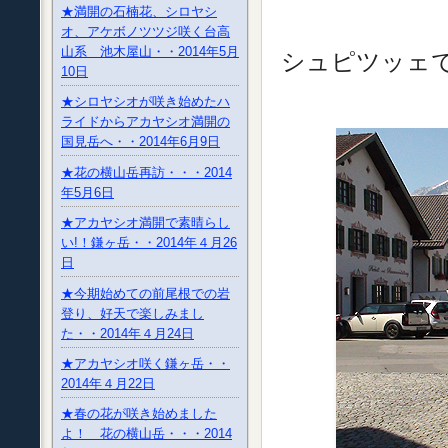
★満開の石楠花、シロヤシ
背景に見
オ、アケボノツツジ咲く台高
山系 池木屋山・・2014年5月
シュピツッェ
10日
★シロヤシオが咲き始めたハ
ライドからアカヤシオ満開の
国見岳へ・・2014年6月9日
★花の横山岳再訪・・・2014
年5月6日
★アカヤシオ満開で素晴らし
い!！鎌ヶ岳・・2014年４月26
日
★今期始めての前尾根での岩
登り、好天で楽しみまし
た・・2014年４月24日
★アカヤシオ咲く鎌ヶ岳・・
2014年４月22日
★春の花が咲き始めました
よ！ 花の横山岳・・・2014