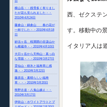
日
サイザー
横山岳・・残雪多く有りまし
たが花も見られました・・
西、ゼクステン
2010年4月24日
オースト
藤倉山・鍋倉山 春の花が
す。移動中の
一杯でした・・2010年4月18
日
自転車
妙法ヶ岳 桜満開の谷汲山か
イタリア人は
ら横蔵寺・・2010年4月10日
大日ヶ岳から天狗山・真っ白
な雪面・・・2010年3月27日
霊仙山・樹氷と福寿草に感
激・・2010年3月22日
藤原岳・素晴らしい福寿
草・・・2010年3月20日
熊野古道・八鬼山越え・・
2010年3月17日
伊吹山・ホワイトアウトとブ
リザード・・2010年2月20日