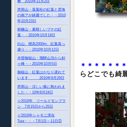
攀 2010年11月2日
恵那山・落葉松の紅葉と雲海
の南アが綺麗でした・・2010
年10月23日
籾糠山・素晴しいブナの紅
葉・・2010年10月19日
白山、標高2000m、紅葉真っ
盛り・・2010年10月12日
木曽御嶽山・飛騨山頂から剣
ヶ峰・・2010年10月5日
＊＊＊＊＊＊
らどこでも綺
御嶽山・紅葉はかなり遅れて
います 2010年9月29日
恵那山・涼しい風に救われま
した・・10年8月24日
☆2010年 ツールドモンブラ
ン 7月15日から25日
☆2010年シャモニ滞在
Tour・・・7月1日～11日②