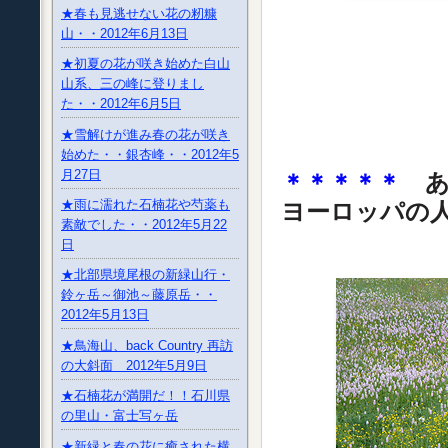
★春も見逃せない花の籾糠
山・・2012年6月13日
★初夏の花が咲き始めた白山
山系、三の峰に登りまし
た・・2012年6月5日
★雪解けが進み春の花が咲き
始めた・・銀杏峰・・2012年5
月27日
＊＊＊＊＊
★雨に濡れた石楠花や芍薬も
ヨーロッパの
素敵でした・・2012年5月22
日
★北部県境尾根の新緑山行・
鈴ヶ岳～御池～藤原岳・・
2012年5月13日
★鳥海山、back Country 再訪
の大斜面 2012年5月9日
★石楠花が満開だ！！石川県
の里山・富士写ヶ岳
★新緑と春の花に癒された横