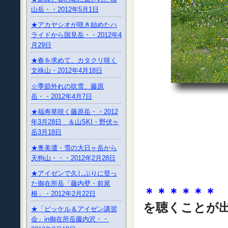
山岳・・2012年5月1日
★アカヤシオが咲き始めたハ
ライドから国見岳・・2012年4
月29日
★春を求めて、カタクリ咲く
文殊山・2012年4月18日
☆季節外れの吹雪、藤原
岳・・2012年4月7日
★福寿草咲く藤原岳・・2012
年3月28日 ＆山SKI・野伏ヶ
岳3月18日
★奥美濃・雪の大日ヶ岳から
天狗山・・・2012年2月28日
★アイゼンで久しぶりに登っ
た御在所岳「藤内壁・前尾
＊＊＊＊＊＊
根」・2012年2月22日
を聴くことが
★「ピッケル＆アイゼン講習
会」in御在所岳藤内沢・・