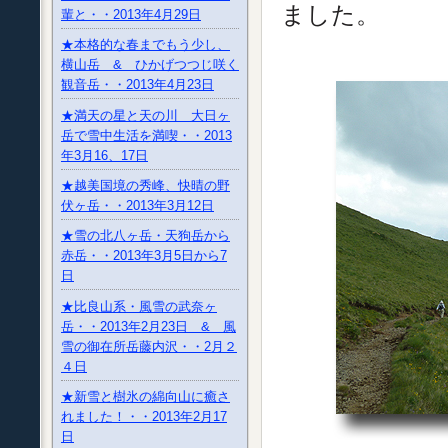
ました。
輩と・・2013年4月29日
★本格的な春までもう少し、
横山岳 & ひかげつつじ咲く
観音岳・・2013年4月23日
★満天の星と天の川 大日ヶ
岳で雪中生活を満喫・・2013
年3月16、17日
★越美国境の秀峰、快晴の野
伏ヶ岳・・2013年3月12日
★雪の北八ヶ岳・天狗岳から
赤岳・・2013年3月5日から7
日
★比良山系・風雪の武奈ヶ
岳・・2013年2月23日 & 風
雪の御在所岳藤内沢・・2月２
４日
★新雪と樹氷の綿向山に癒さ
れました！・・2013年2月17
日