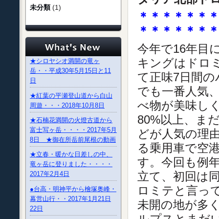
未分類
(1)
＊＊＊＊＊＊
＊＊＊＊＊＊
今年で16年
キングはドロ
★シロヤシオ満開の竜ヶ
岳・・平成30年5月15日と11
て正味7日間
日
でも一番人気
★紅葉の平瀬登山道から白山
べ物が美味し
周遊・・・2018年10月8日
80%以上、ま
★石楠花満開の火燈古道から
富士写ヶ岳・・・・2017年5月
どが人気の理
8日 ★御在所岳前尾根の動画
る乗用車で空
★立春・暖かな日差しの中、
す。今回も例年
竜ヶ岳に登りました・・・・
立て、初回は
2017年2月4日
ロミテと言って
●台高・明神平から檜塚奥峰・
幕営山行・・2017年1月21日
未開の地が多く
22日
ルプスとまだい