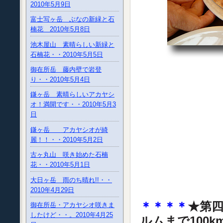
2010年5月9日
富士写ヶ岳 ぶなの新緑と石
楠花 2010年5月8日
池木屋山 素晴らしい新緑と
石楠花・・2010年5月5日
御在所岳 藤内壁で岩登
り・・2010年5月4日
鎌ヶ岳 素晴らしいアカヤシ
オ！満開です・・2010年5月3
日
鎌ヶ岳 アカヤシオが綺
麗！！・・2010年5月2日
古ヶ丸山 咲き始めた石楠
花・・2010年5月1日
大日ヶ岳 雨のち晴れ!!・・
2010年4月29日
＊＊＊＊
★第
御在所岳・アカヤシオ咲きま
したけど・・。2010年4月25
ルムまで100