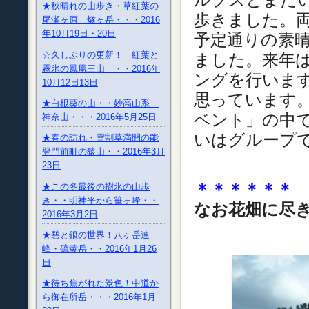
★秋晴れの山歩き・草紅葉の
歩きました。両
尾瀬ヶ原 燧ヶ岳・・・2016
年10月19日・20日
予定通りの素
☆久しぶりの更新！ 紅葉と
ました。来年
霧氷の鳳凰三山 ・・2016年
ングを行います
10月12日13日
思っています。
★白根葵の山・・妙高山系
ベント」の中
神奈山・・・2016年5月25日
いはグループ
★春の訪れ・雪割草満開の能
登門前町の猿山・・2016年3月
23日
＊＊＊＊＊＊
★この冬最後の樹氷の山歩
き・・明神平から笹ヶ峰・・
なお花畑に尽
2016年3月2日
★碧と銀の世界！八ヶ岳連
峰・硫黄岳・・2016年1月26
日
★待ち焦がれた景色！中道か
ら御在所岳・・・2016年1月