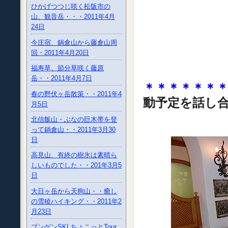
ひかげつつじ咲く松阪市の
山、観音岳・・・2011年4月
24日
今庄宿、鍋倉山から藤倉山周
回・2011年4月20日
福寿草、節分草咲く藤原
岳・・2011年4月7日
＊＊＊＊＊＊
春の野伏ヶ岳散策・・2011年4
動予定を話し
月5日
北信飯山・ぶなの巨木帯を登
って鍋倉山・・2011年3月30
日
高見山、有終の樹氷は素晴ら
しいものでした・・201年3月5
日
大日ヶ岳から天狗山・・癒し
の雪稜ハイキング・・2011年2
月23日
ブンゲンSKI ちょこっとTour