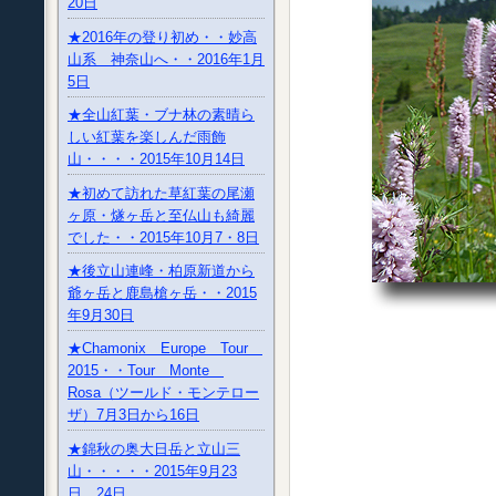
20日
★2016年の登り初め・・妙高
山系 神奈山へ・・2016年1月
5日
★全山紅葉・ブナ林の素晴ら
しい紅葉を楽しんだ雨飾
山・・・・2015年10月14日
★初めて訪れた草紅葉の尾瀬
ヶ原・燧ヶ岳と至仏山も綺麗
でした・・2015年10月7・8日
★後立山連峰・柏原新道から
爺ヶ岳と鹿島槍ヶ岳・・2015
年9月30日
★Chamonix Europe Tour
2015・・Tour Monte
Rosa（ツールド・モンテロー
ザ）7月3日から16日
★錦秋の奥大日岳と立山三
山・・・・・2015年9月23
日、24日