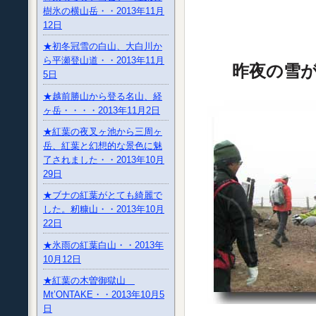
樹氷の横山岳・・2013年11月
12日
★初冬冠雪の白山、大白川か
ら平瀬登山道・・2013年11月
昨夜の雪が
5日
★越前勝山から登る名山、経
ヶ岳・・・・2013年11月2日
★紅葉の夜叉ヶ池から三周ヶ
岳、紅葉と幻想的な景色に魅
了されました・・2013年10月
29日
★ブナの紅葉がとても綺麗で
した。籾糠山・・2013年10月
22日
★氷雨の紅葉白山・・2013年
10月12日
★紅葉の木曽御獄山
Mt’ONTAKE・・2013年10月5
日