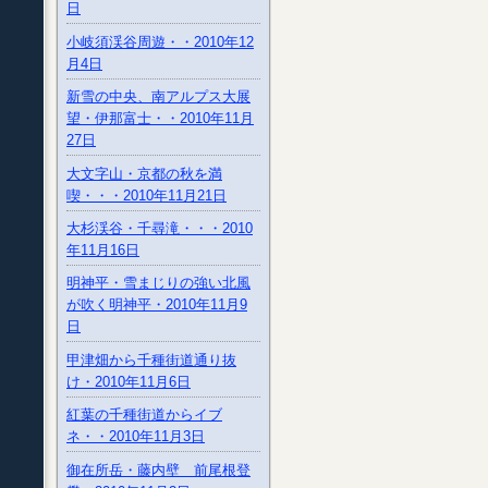
日
小岐須渓谷周遊・・2010年12
月4日
新雪の中央、南アルプス大展
望・伊那富士・・2010年11月
27日
大文字山・京都の秋を満
喫・・・2010年11月21日
大杉渓谷・千尋滝・・・2010
年11月16日
明神平・雪まじりの強い北風
が吹く明神平・2010年11月9
日
甲津畑から千種街道通り抜
け・2010年11月6日
紅葉の千種街道からイブ
ネ・・2010年11月3日
御在所岳・藤内壁 前尾根登