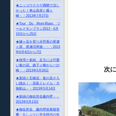
★ニッコウクスゲ満開で涼し
かった！車山高原と霧ヶ
峰・・2013年7月27日
★Tour Du Mont-Blanc ツ
ールドモンブラン2013・6月
15日から25日
★燧ヶ岳を登り水芭蕉の尾瀬
ヶ原、尾瀬沼周遊・・・2013
年6月4日から7日
★残雪と新緑、足元には可愛
い春の花、銚子ヶ峰から一の
次に
峰・・2013年5月26日
★新緑と石楠花・春の花そろ
い踏み！・高島トレイル・大
御影山・・2013年5月14日
★新緑の御在所岳藤内壁・・
2013年5月13日
★御在所岳 藤内壁前尾根登
攀・久しぶりに学生時代の先