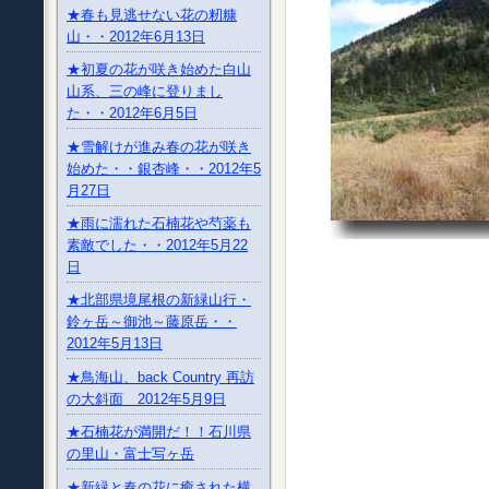
★春も見逃せない花の籾糠
山・・2012年6月13日
★初夏の花が咲き始めた白山
山系、三の峰に登りまし
た・・2012年6月5日
★雪解けが進み春の花が咲き
始めた・・銀杏峰・・2012年5
月27日
★雨に濡れた石楠花や芍薬も
素敵でした・・2012年5月22
日
★北部県境尾根の新緑山行・
鈴ヶ岳～御池～藤原岳・・
2012年5月13日
★鳥海山、back Country 再訪
の大斜面 2012年5月9日
★石楠花が満開だ！！石川県
の里山・富士写ヶ岳
★新緑と春の花に癒された横