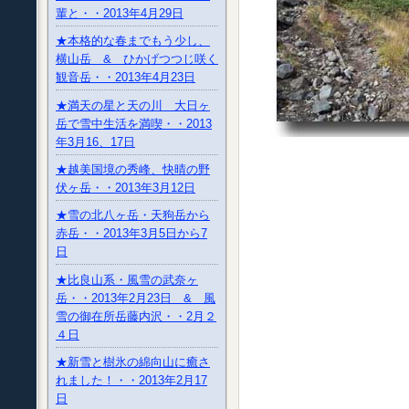
輩と・・2013年4月29日
★本格的な春までもう少し、
横山岳 & ひかげつつじ咲く
観音岳・・2013年4月23日
★満天の星と天の川 大日ヶ
岳で雪中生活を満喫・・2013
年3月16、17日
★越美国境の秀峰、快晴の野
伏ヶ岳・・2013年3月12日
★雪の北八ヶ岳・天狗岳から
赤岳・・2013年3月5日から7
日
★比良山系・風雪の武奈ヶ
岳・・2013年2月23日 & 風
雪の御在所岳藤内沢・・2月２
４日
★新雪と樹氷の綿向山に癒さ
れました！・・2013年2月17
日