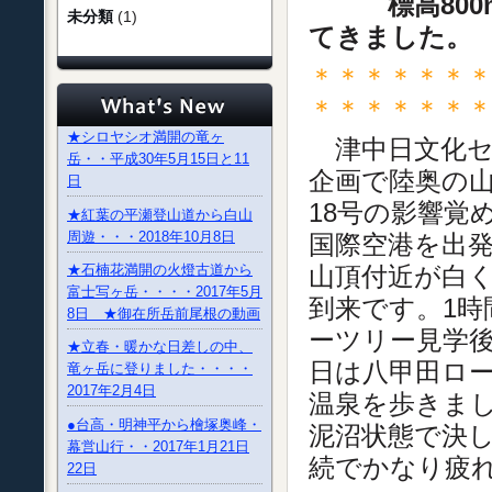
標高800
未分類
(1)
てきました。
＊＊＊＊＊＊
＊＊＊＊＊＊
★シロヤシオ満開の竜ヶ
津中日文化セ
岳・・平成30年5月15日と11
企画で陸奥の
日
18号の影響覚
★紅葉の平瀬登山道から白山
周遊・・・2018年10月8日
国際空港を出
山頂付近が白
★石楠花満開の火燈古道から
富士写ヶ岳・・・・2017年5月
到来です。1時
8日 ★御在所岳前尾根の動画
ーツリー見学後
★立春・暖かな日差しの中、
日は八甲田ロ
竜ヶ岳に登りました・・・・
2017年2月4日
温泉を歩きま
●台高・明神平から檜塚奥峰・
泥沼状態で決
幕営山行・・2017年1月21日
続でかなり疲
22日