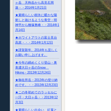
ヶ岳 天狗岳から高見石周
遊・・2014年1月21日
★素晴らしい樹氷に暖かな陽
射しと抜けるような青空・明
神平から檜塚奥峰・・2014年1
月14日
★ホワイトアウトの富士見台
高原・・・2014年1月12日
★謹賀新年、2014年も宜しく
お願い申し上げます。
★今年の締めくくり登山・奥
美濃大日ヶ岳のSnow
Hiking・2013年12月24日
★御在所岳・2013年の登り納
めです。・・2013年12月23日
★この冬初めてのラッセルに
一汗・大日ヶ岳・・2013年12
月3日
★素晴らしい出会い 紅葉と