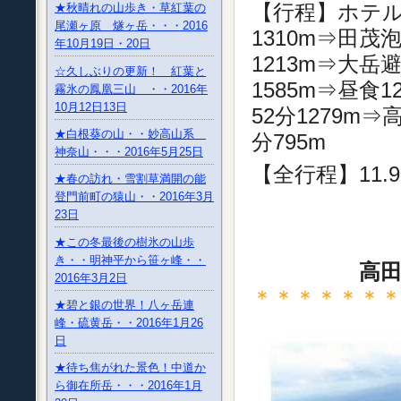
【行程】ホテル
★秋晴れの山歩き・草紅葉の
尾瀬ヶ原 燧ヶ岳・・・2016
1310m⇒田茂泡
年10月19日・20日
1213m⇒大岳避
☆久しぶりの更新！ 紅葉と
1585m⇒昼食1
霧氷の鳳凰三山 ・・2016年
10月12日13日
52分1279m⇒
★白根葵の山・・妙高山系
分795m
神奈山・・・2016年5月25日
【全行程】11.
★春の訪れ・雪割草満開の能
登門前町の猿山・・2016年3月
23日
★この冬最後の樹氷の山歩
き・・明神平から笹ヶ峰・・
高田
2016年3月2日
＊＊＊＊＊＊
★碧と銀の世界！八ヶ岳連
峰・硫黄岳・・2016年1月26
日
★待ち焦がれた景色！中道か
ら御在所岳・・・2016年1月