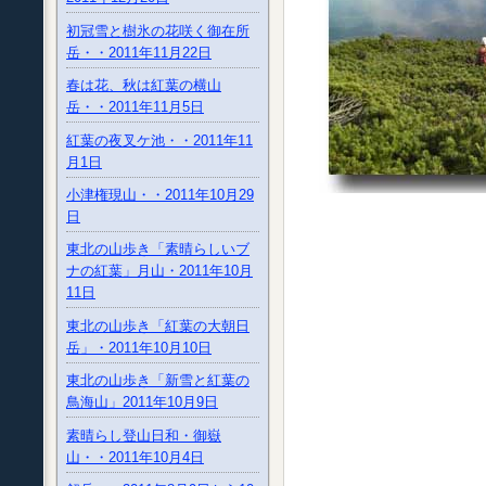
初冠雪と樹氷の花咲く御在所
岳・・2011年11月22日
春は花、秋は紅葉の横山
岳・・2011年11月5日
紅葉の夜叉ケ池・・2011年11
月1日
小津権現山・・2011年10月29
日
東北の山歩き「素晴らしいブ
ナの紅葉」月山・2011年10月
11日
東北の山歩き「紅葉の大朝日
岳」・2011年10月10日
東北の山歩き「新雪と紅葉の
鳥海山」2011年10月9日
素晴らし登山日和・御嶽
山・・2011年10月4日