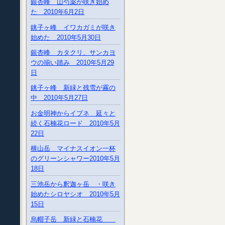
銀杏峰 山芍薬が咲き始め
た 2010年6月2日
銚子ヶ峰 イワカガミが咲き
始めた 2010年5月30日
銀杏峰 カタクリ、サンカヨ
ウの揃い踏み 2010年5月29
日
銚子ヶ峰 新緑と残雪が霧の
中 2010年5月27日
お金明神からイブネ 延々と
続く石楠花ロード 2010年5月
22日
横山岳 マイナスイオン一杯
のグリーンシャワー2010年5月
18日
三池岳から釈迦ヶ岳 ・咲き
始めたシロヤシオ 2010年5月
15日
烏帽子岳 新緑と石楠花