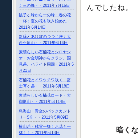
んでしたね。
く三の峰・・2011年7月16日
銚子ヶ峰から一の峰・春の花
一杯！夏の花も咲き始めた・
2011年6月14日
新緑とあけぼのつつじ咲く大
台ケ原山・・2011年6月4日
素晴らしい石楠花とシロヤシ
オ・お金明神からクラシ、国
見岳、ハライド周回・2011年5
月21日
石楠花とイワウチワ咲く 富
士写ヶ岳・・2011年5月18日
素晴らしい石楠花ロード・大
御影山・・2011年5月14日
鳥海山・青空のバックカント
リーSKI・・2011年5月09日
横山岳・残雪一杯！お花も一
暗くな
杯！！・2011年5月3日