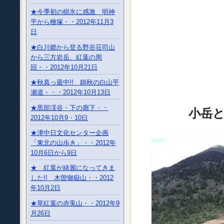
★今季初の樹氷に感激 明神
平から檜塚・・2012年11月3
日
★白川郷から登る野谷荘司山
から三方岩岳、紅葉の周
回・・2012年10月21日
★秋真っ最中!! 錦秋の白山平
瀬道・・・2012年10月13日
★黒部渓谷・下の廊下・・
小岳
2012年10月9・10日
★津中日文化センター企画
「東北の山歩き」・・2012年
10月6日から9日
★ 紅葉が綺麗になってきま
した!! 木曽御嶽山・・2012
年10月2日
★草紅葉の赤兎山・・2012年9
月26日