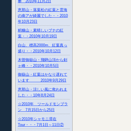
攀 2010年11月2日
恵那山・落葉松の紅葉と雲海
の南アが綺麗でした・・2010
年10月23日
籾糠山・素晴しいブナの紅
葉・・2010年10月19日
白山、標高2000m、紅葉真っ
盛り・・2010年10月12日
木曽御嶽山・飛騨山頂から剣
ヶ峰・・2010年10月5日
御嶽山・紅葉はかなり遅れて
います 2010年9月29日
恵那山・涼しい風に救われま
した・・10年8月24日
☆2010年 ツールドモンブラ
ン 7月15日から25日
☆2010年シャモニ滞在
Tour・・・7月1日～11日②