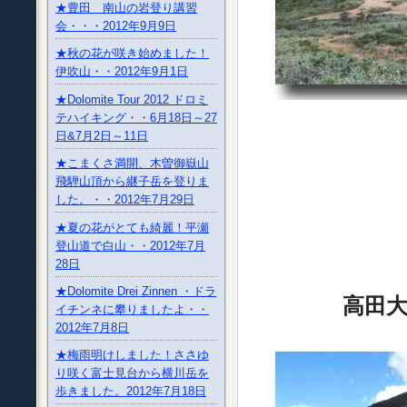
★豊田 南山の岩登り講習
会・・・2012年9月9日
★秋の花が咲き始めました！
伊吹山・・2012年9月1日
★Dolomite Tour 2012 ドロミ
テハイキング・・6月18日～27
日&7月2日～11日
★こまくさ満開、木曽御嶽山
飛騨山頂から継子岳を登りま
した。・・2012年7月29日
★夏の花がとても綺麗！平瀬
登山道で白山・・2012年7月
28日
★Dolomite Drei Zinnen ・ドラ
高田
イチンネに攀りましたよ・・
2012年7月8日
★梅雨明けしました！ささゆ
り咲く富士見台から横川岳を
歩きました。2012年7月18日