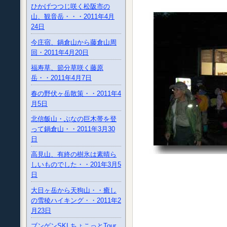
ひかげつつじ咲く松阪市の
山、観音岳・・・2011年4月
24日
今庄宿、鍋倉山から藤倉山周
回・2011年4月20日
福寿草、節分草咲く藤原
岳・・2011年4月7日
春の野伏ヶ岳散策・・2011年4
月5日
北信飯山・ぶなの巨木帯を登
って鍋倉山・・2011年3月30
日
高見山、有終の樹氷は素晴ら
しいものでした・・201年3月5
日
大日ヶ岳から天狗山・・癒し
の雪稜ハイキング・・2011年2
月23日
ブンゲンSKI ちょこっとTour