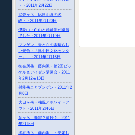
・・2011年2月22日
武奈ヶ岳 比良山系の名
峰・・2011年2月20日
伊吹山・白山と琵琶湖が綺麗
でした・2011年2月19日
ブンゲン 青と白の素晴らし
い景色・「津中日文化センタ
ー」 ・2011年2月16日
御在所岳 藤内沢・第2回ピッ
ケル＆アイゼン講習会・2011
年2月12＆13日
射能岳ことブンゲン・2011年2
月8日
大日ヶ岳・強風とホワイトア
ウト・2011年2月6日
竜ヶ岳 春霞？黄砂？ 2011
年2月5日
御在所岳 藤内沢 ・安定し