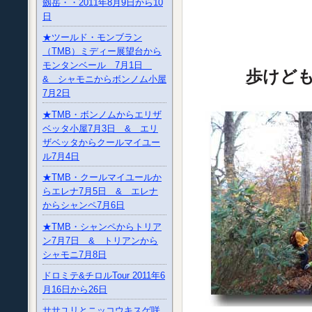
劔岳・・2011年8月9日から10
日
★ツールド・モンブラン
（TMB）ミディー展望台から
モンタンベール 7月1日
歩けども
& シャモニからボンノム小屋
7月2日
★TMB・ボンノムからエリザ
ベッタ小屋7月3日 & エリ
ザベッタからクールマイユー
ル7月4日
★TMB・クールマイユールか
らエレナ7月5日 & エレナ
からシャンペ7月6日
★TMB・シャンペからトリア
ン7月7日 & トリアンから
シャモニ7月8日
ドロミテ&チロルTour 2011年6
月16日から26日
ササユリとニッコウキスゲ咲