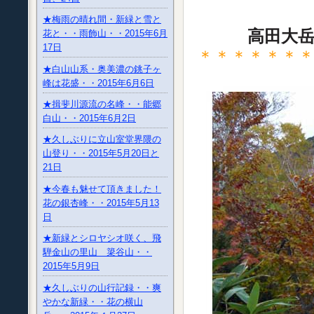
★梅雨の晴れ間・新緑と雪と
高田大
花と・・雨飾山・・2015年6月
17日
＊＊＊＊＊＊
★白山山系・奥美濃の銚子ヶ
峰は花盛・・2015年6月6日
★揖斐川源流の名峰・・能郷
白山・・2015年6月2日
★久しぶりに立山室堂界隈の
山登り・・2015年5月20日と
21日
★今春も魅せて頂きました！
花の銀杏峰・・2015年5月13
日
★新緑とシロヤシオ咲く、飛
騨金山の里山 簗谷山・・
2015年5月9日
★久しぶりの山行記録・・爽
やかな新緑・・花の横山