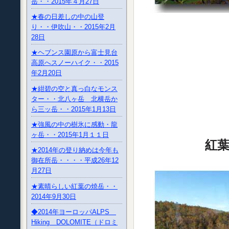
岳・・2015年４月27日
★春の日差しの中の山登
り・・伊吹山・・2015年2月
28日
★ヘブンス園原から富士見台
高原へスノーハイク・・2015
年2月20日
★紺碧の空と真っ白なモンス
ター・・北八ヶ岳 北横岳か
ら三ッ岳・・2015年1月13日
★強風の中の樹氷に感動・龍
ヶ岳・・2015年1月１１日
紅葉が
★2014年の登り納めは今年も
御在所岳・・・・平成26年12
月27日
★素晴らしい紅葉の焼岳・・
2014年9月30日
◆2014年ヨーロッパALPS
Hiking DOLOMITE（ドロミ