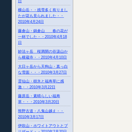
日
横山岳・・残雪多く有りまし
たが花も見られました・・
2010年4月24日
藤倉山・鍋倉山 春の花が
一杯でした・・2010年4月18
日
妙法ヶ岳 桜満開の谷汲山か
ら横蔵寺・・2010年4月10日
大日ヶ岳から天狗山・真っ白
な雪面・・・2010年3月27日
霊仙山・樹氷と福寿草に感
激・・2010年3月22日
藤原岳・素晴らしい福寿
草・・・2010年3月20日
熊野古道・八鬼山越え・・
2010年3月17日
伊吹山・ホワイトアウトとブ
リザード・・2010年2月20日