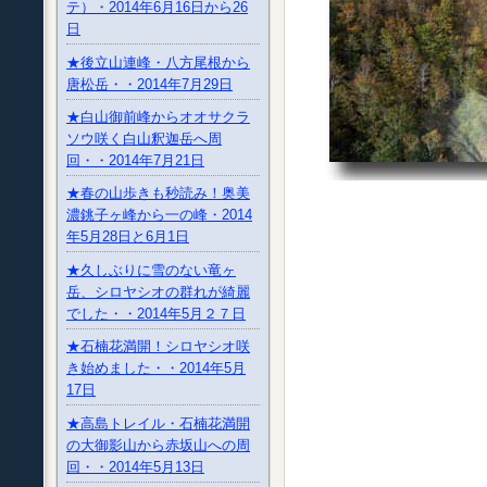
テ）・2014年6月16日から26
日
★後立山連峰・八方尾根から
唐松岳・・2014年7月29日
★白山御前峰からオオサクラ
ソウ咲く白山釈迦岳へ周
回・・2014年7月21日
★春の山歩きも秒読み！奥美
濃銚子ヶ峰から一の峰・2014
年5月28日と6月1日
★久しぶりに雪のない竜ヶ
岳、シロヤシオの群れが綺麗
でした・・2014年5月２７日
★石楠花満開！シロヤシオ咲
き始めました・・2014年5月
17日
★高島トレイル・石楠花満開
の大御影山から赤坂山への周
回・・2014年5月13日