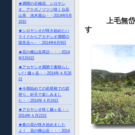
★満開の石楠花、シロヤシ
オ、アケボノツツジ咲く台高
山系 池木屋山・・2014年5月
上毛無
10日
す
★シロヤシオが咲き始めたハ
ライドからアカヤシオ満開の
国見岳へ・・2014年6月9日
★花の横山岳再訪・・・2014
年5月6日
★アカヤシオ満開で素晴らし
い!！鎌ヶ岳・・2014年４月26
日
★今期始めての前尾根での岩
登り、好天で楽しみまし
た・・2014年４月24日
★アカヤシオ咲く鎌ヶ岳・・
2014年４月22日
★春の花が咲き始めました
よ！ 花の横山岳・・・2014