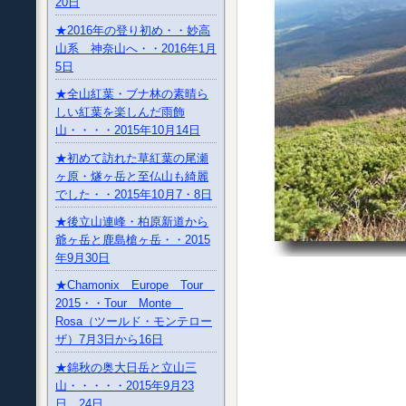
20日
★2016年の登り初め・・妙高
山系 神奈山へ・・2016年1月
5日
★全山紅葉・ブナ林の素晴ら
しい紅葉を楽しんだ雨飾
山・・・・2015年10月14日
★初めて訪れた草紅葉の尾瀬
ヶ原・燧ヶ岳と至仏山も綺麗
でした・・2015年10月7・8日
★後立山連峰・柏原新道から
爺ヶ岳と鹿島槍ヶ岳・・2015
年9月30日
★Chamonix Europe Tour
2015・・Tour Monte
Rosa（ツールド・モンテロー
ザ）7月3日から16日
★錦秋の奥大日岳と立山三
山・・・・・2015年9月23
日、24日