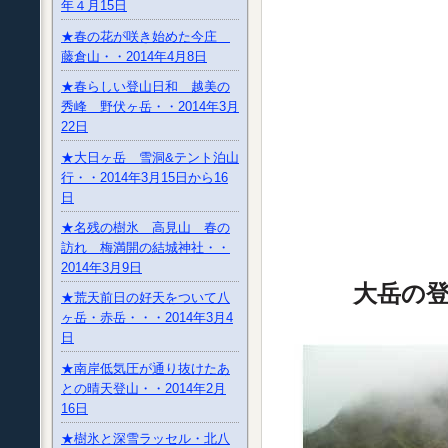
年４月15日
★春の花が咲き始めた今庄
藤倉山・・2014年4月8日
★春らしい登山日和 越美の
秀峰 野伏ヶ岳・・2014年3月
22日
★大日ヶ岳 雪洞&テント泊山
行・・2014年3月15日から16
日
★名残の樹氷 高見山 春の
訪れ 梅満開の結城神社・・
2014年3月9日
大岳の登り
★荒天前日の好天をついて八
ヶ岳・赤岳・・・2014年3月4
日
★南岸低気圧が通り抜けたあ
との晴天登山・・2014年2月
16日
★樹氷と深雪ラッセル・北八