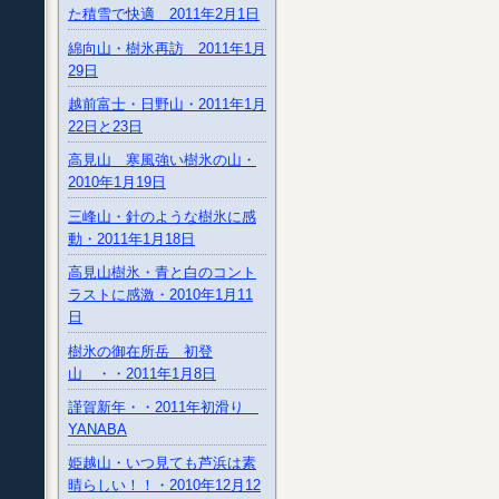
た積雪で快適 2011年2月1日
綿向山・樹氷再訪 2011年1月
29日
越前富士・日野山・2011年1月
22日と23日
高見山 寒風強い樹氷の山・
2010年1月19日
三峰山・針のような樹氷に感
動・2011年1月18日
高見山樹氷・青と白のコント
ラストに感激・2010年1月11
日
樹氷の御在所岳 初登
山 ・・2011年1月8日
謹賀新年・・2011年初滑り
YANABA
姫越山・いつ見ても芦浜は素
晴らしい！！・2010年12月12