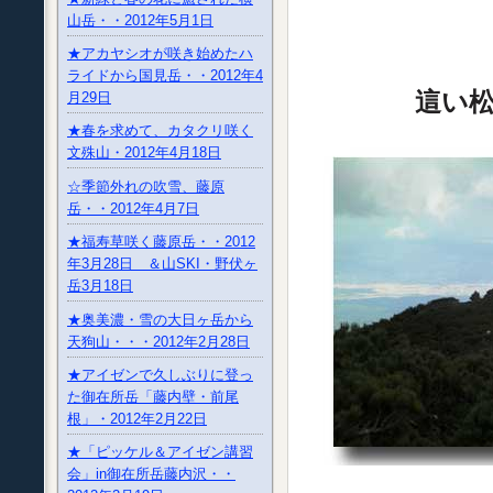
山岳・・2012年5月1日
★アカヤシオが咲き始めたハ
ライドから国見岳・・2012年4
這い
月29日
★春を求めて、カタクリ咲く
文殊山・2012年4月18日
☆季節外れの吹雪、藤原
岳・・2012年4月7日
★福寿草咲く藤原岳・・2012
年3月28日 ＆山SKI・野伏ヶ
岳3月18日
★奥美濃・雪の大日ヶ岳から
天狗山・・・2012年2月28日
★アイゼンで久しぶりに登っ
た御在所岳「藤内壁・前尾
根」・2012年2月22日
★「ピッケル＆アイゼン講習
会」in御在所岳藤内沢・・