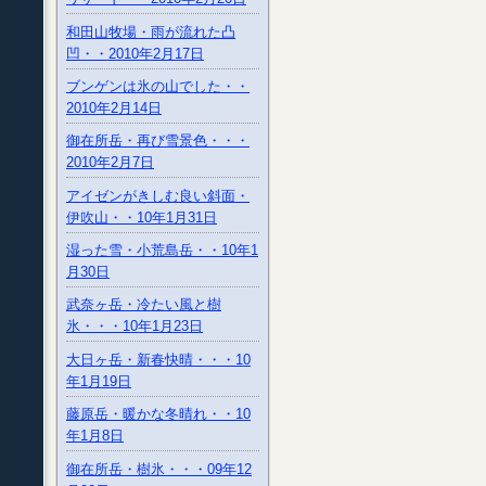
和田山牧場・雨が流れた凸
凹・・2010年2月17日
ブンゲンは氷の山でした・・
2010年2月14日
御在所岳・再び雪景色・・・
2010年2月7日
アイゼンがきしむ良い斜面・
伊吹山・・10年1月31日
湿った雪・小荒島岳・・10年1
月30日
武奈ヶ岳・冷たい風と樹
氷・・・10年1月23日
大日ヶ岳・新春快晴・・・10
年1月19日
藤原岳・暖かな冬晴れ・・10
年1月8日
御在所岳・樹氷・・・09年12