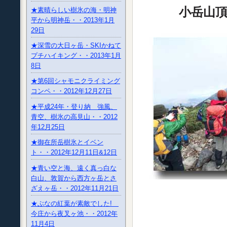
小岳山頂
★素晴らしい樹氷の海・明神
平から明神岳・・2013年1月
29日
★深雪の大日ヶ岳・SKIかねて
プチハイキング・・2013年1月
8日
★第6回シャモニクライミング
コンペ・・2012年12月27日
★平成24年・登り納 強風、
青空、樹氷の高見山・・2012
年12月25日
★御在所岳樹氷とイベン
ト・・2012年12月11日&12日
★青い空と海、遠く真っ白な
白山、敦賀から西方ヶ岳とさ
ざえヶ岳・・2012年11月21日
★ぶなの紅葉が素敵でした!
今庄から夜叉ヶ池・・2012年
11月4日