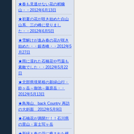
★春も見逃せない花の籾糠
山・・2012年6月13日
★初夏の花が咲き始めた白山
山系、三の峰に登りまし
た・・2012年6月5日
★雪解けが進み春の花が咲き
始めた・・銀杏峰・・2012年5
月27日
★雨に濡れた石楠花や芍薬も
素敵でした・・2012年5月22
日
★北部県境尾根の新緑山行・
鈴ヶ岳～御池～藤原岳・・
2012年5月13日
★鳥海山、back Country 再訪
の大斜面 2012年5月9日
★石楠花が満開だ！！石川県
の里山・富士写ヶ岳
★新緑と春の花に癒された横