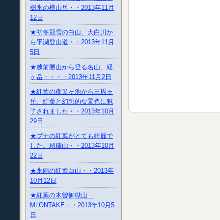
樹氷の横山岳・・2013年11月
12日
★初冬冠雪の白山、大白川か
ら平瀬登山道・・2013年11月
5日
★越前勝山から登る名山、経
ヶ岳・・・・2013年11月2日
★紅葉の夜叉ヶ池から三周ヶ
岳、紅葉と幻想的な景色に魅
了されました・・2013年10月
29日
★ブナの紅葉がとても綺麗で
した。籾糠山・・2013年10月
22日
★氷雨の紅葉白山・・2013年
10月12日
★紅葉の木曽御獄山
Mt’ONTAKE・・2013年10月5
日