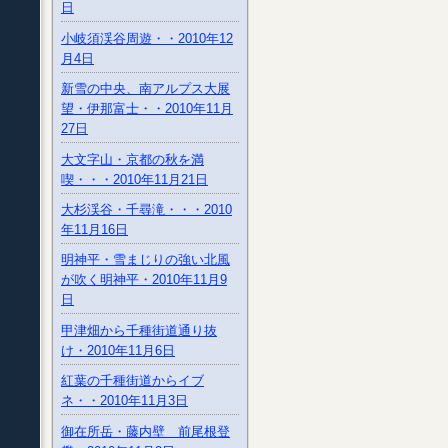
日
小岐須渓谷周遊・・2010年12
月4日
新雪の中央、南アルプス大展
望・伊那富士・・2010年11月
27日
大文字山・京都の秋を満
喫・・・2010年11月21日
大杉渓谷・千尋滝・・・2010
年11月16日
明神平・雪まじりの強い北風
が吹く明神平・2010年11月9
日
甲津畑から千種街道通り抜
け・2010年11月6日
紅葉の千種街道からイブ
ネ・・2010年11月3日
御在所岳・藤内壁 前尾根登