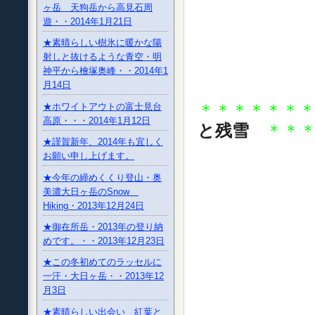
ヶ岳 天狗岳から高見石周
遊・・2014年1月21日
★素晴らしい樹氷に暖かな陽
射しと抜けるような青空・明
神平から檜塚奥峰・・2014年1
月14日
＊＊＊＊＊＊
★ホワイトアウトの富士見台
高原・・・2014年1月12日
と残雪
＊＊
★謹賀新年、2014年も宜しく
お願い申し上げます。
★今年の締めくくり登山・奥
美濃大日ヶ岳のSnow
Hiking・2013年12月24日
★御在所岳・2013年の登り納
めです。・・2013年12月23日
★この冬初めてのラッセルに
一汗・大日ヶ岳・・2013年12
月3日
★素晴らしい出会い 紅葉と