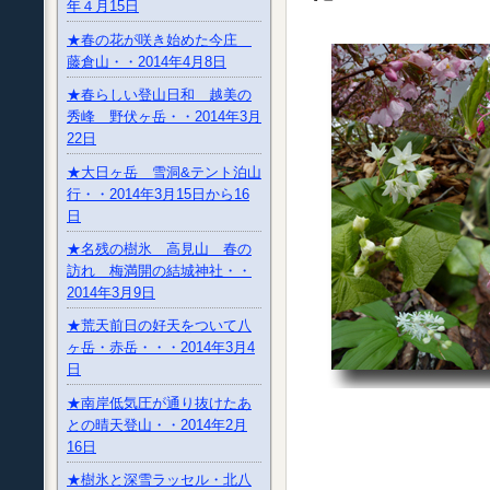
年４月15日
★春の花が咲き始めた今庄
藤倉山・・2014年4月8日
★春らしい登山日和 越美の
秀峰 野伏ヶ岳・・2014年3月
22日
★大日ヶ岳 雪洞&テント泊山
行・・2014年3月15日から16
日
★名残の樹氷 高見山 春の
訪れ 梅満開の結城神社・・
2014年3月9日
★荒天前日の好天をついて八
ヶ岳・赤岳・・・2014年3月4
日
★南岸低気圧が通り抜けたあ
との晴天登山・・2014年2月
16日
★樹氷と深雪ラッセル・北八