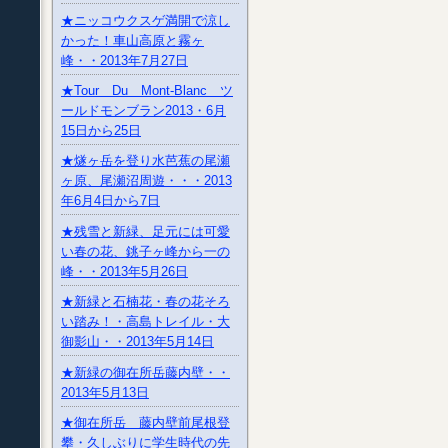
★ニッコウクスゲ満開で涼し
かった！車山高原と霧ヶ
峰・・2013年7月27日
★Tour Du Mont-Blanc ツ
ールドモンブラン2013・6月
15日から25日
★燧ヶ岳を登り水芭蕉の尾瀬
ヶ原、尾瀬沼周遊・・・2013
年6月4日から7日
★残雪と新緑、足元には可愛
い春の花、銚子ヶ峰から一の
峰・・2013年5月26日
★新緑と石楠花・春の花そろ
い踏み！・高島トレイル・大
御影山・・2013年5月14日
★新緑の御在所岳藤内壁・・
2013年5月13日
★御在所岳 藤内壁前尾根登
攀・久しぶりに学生時代の先