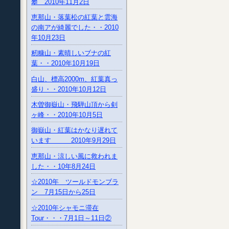
攀 2010年11月2日
恵那山・落葉松の紅葉と雲海
の南アが綺麗でした・・2010
年10月23日
籾糠山・素晴しいブナの紅
葉・・2010年10月19日
白山、標高2000m、紅葉真っ
盛り・・2010年10月12日
木曽御嶽山・飛騨山頂から剣
ヶ峰・・2010年10月5日
御嶽山・紅葉はかなり遅れて
います 2010年9月29日
恵那山・涼しい風に救われま
した・・10年8月24日
☆2010年 ツールドモンブラ
ン 7月15日から25日
☆2010年シャモニ滞在
Tour・・・7月1日～11日②