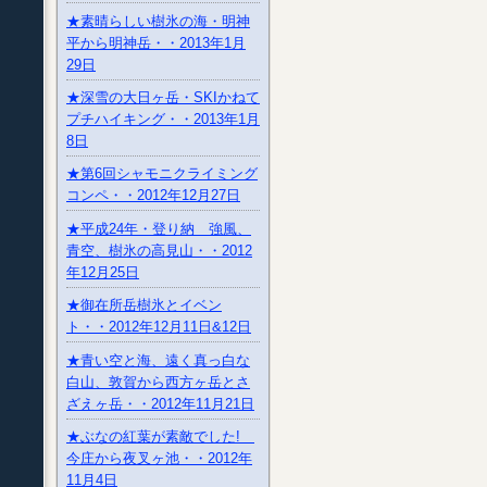
★素晴らしい樹氷の海・明神
平から明神岳・・2013年1月
29日
★深雪の大日ヶ岳・SKIかねて
プチハイキング・・2013年1月
8日
★第6回シャモニクライミング
コンペ・・2012年12月27日
★平成24年・登り納 強風、
青空、樹氷の高見山・・2012
年12月25日
★御在所岳樹氷とイベン
ト・・2012年12月11日&12日
★青い空と海、遠く真っ白な
白山、敦賀から西方ヶ岳とさ
ざえヶ岳・・2012年11月21日
★ぶなの紅葉が素敵でした!
今庄から夜叉ヶ池・・2012年
11月4日