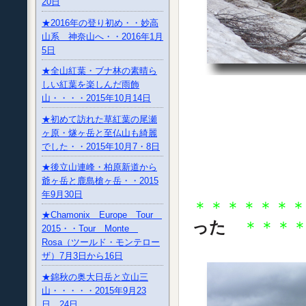
20日
★2016年の登り初め・・妙高
山系 神奈山へ・・2016年1月
5日
★全山紅葉・ブナ林の素晴ら
しい紅葉を楽しんだ雨飾
山・・・・2015年10月14日
★初めて訪れた草紅葉の尾瀬
ヶ原・燧ヶ岳と至仏山も綺麗
でした・・2015年10月7・8日
★後立山連峰・柏原新道から
爺ヶ岳と鹿島槍ヶ岳・・2015
年9月30日
＊＊＊＊＊＊
★Chamonix Europe Tour
った
＊＊＊
2015・・Tour Monte
Rosa（ツールド・モンテロー
ザ）7月3日から16日
★錦秋の奥大日岳と立山三
山・・・・・2015年9月23
日、24日