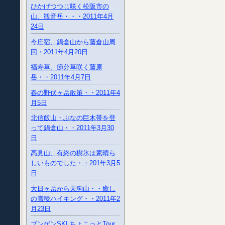
ひかげつつじ咲く松阪市の
山、観音岳・・・2011年4月
24日
今庄宿、鍋倉山から藤倉山周
回・2011年4月20日
福寿草、節分草咲く藤原
岳・・2011年4月7日
春の野伏ヶ岳散策・・2011年4
月5日
北信飯山・ぶなの巨木帯を登
って鍋倉山・・2011年3月30
日
高見山、有終の樹氷は素晴ら
しいものでした・・201年3月5
日
大日ヶ岳から天狗山・・癒し
の雪稜ハイキング・・2011年2
月23日
ブンゲンSKI ちょこっとTour