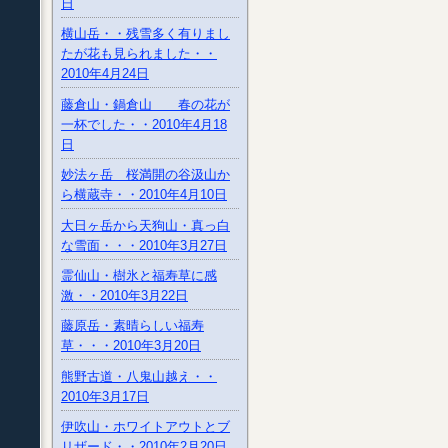
日
横山岳・・残雪多く有りまし
たが花も見られました・・
2010年4月24日
藤倉山・鍋倉山 春の花が
一杯でした・・2010年4月18
日
妙法ヶ岳 桜満開の谷汲山か
ら横蔵寺・・2010年4月10日
大日ヶ岳から天狗山・真っ白
な雪面・・・2010年3月27日
霊仙山・樹氷と福寿草に感
激・・2010年3月22日
藤原岳・素晴らしい福寿
草・・・2010年3月20日
熊野古道・八鬼山越え・・
2010年3月17日
伊吹山・ホワイトアウトとブ
リザード・・2010年2月20日