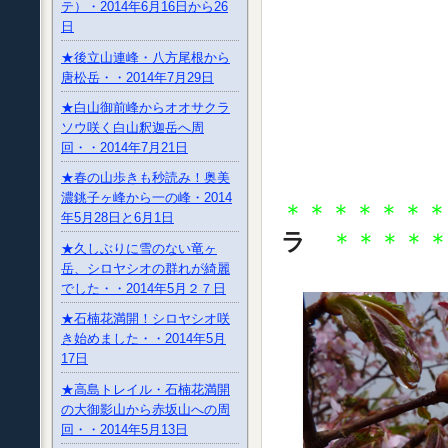
テ）・2014年6月16日から26
日
★後立山連峰・八方尾根から
唐松岳・・2014年7月29日
★白山御前峰からオオサクラ
ソウ咲く白山釈迦岳へ周
回・・2014年7月21日
★春の山歩きも秒読み！奥美
濃銚子ヶ峰から一の峰・2014
＊＊＊＊＊＊
年5月28日と6月1日
ラ
＊＊＊＊
★久しぶりに雪のない竜ヶ
岳、シロヤシオの群れが綺麗
でした・・2014年5月２７日
★石楠花満開！シロヤシオ咲
き始めました・・2014年5月
17日
★高島トレイル・石楠花満開
の大御影山から赤坂山への周
回・・2014年5月13日