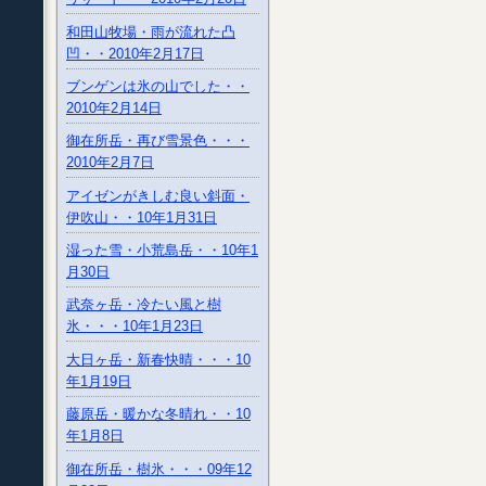
和田山牧場・雨が流れた凸
凹・・2010年2月17日
ブンゲンは氷の山でした・・
2010年2月14日
御在所岳・再び雪景色・・・
2010年2月7日
アイゼンがきしむ良い斜面・
伊吹山・・10年1月31日
湿った雪・小荒島岳・・10年1
月30日
武奈ヶ岳・冷たい風と樹
氷・・・10年1月23日
大日ヶ岳・新春快晴・・・10
年1月19日
藤原岳・暖かな冬晴れ・・10
年1月8日
御在所岳・樹氷・・・09年12