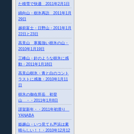
た積雪で快適 2011年2月1日
綿向山・樹氷再訪 2011年1月
29日
越前富士・日野山・2011年1月
22日と23日
高見山 寒風強い樹氷の山・
2010年1月19日
三峰山・針のような樹氷に感
動・2011年1月18日
高見山樹氷・青と白のコント
ラストに感激・2010年1月11
日
樹氷の御在所岳 初登
山 ・・2011年1月8日
謹賀新年・・2011年初滑り
YANABA
姫越山・いつ見ても芦浜は素
晴らしい！！・2010年12月12