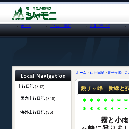
ホーム
イベント情報
取扱ブランド
ホーム
>
山行日記
>
銚子ヶ峰 新
山行日記
(282)
銚子ヶ峰 新緑と残
国内山行日記
(246)
＊＊＊＊＊＊
＊＊＊＊＊＊
海外山行日記
(36)
霧と小雨
ヶ峰に登りま