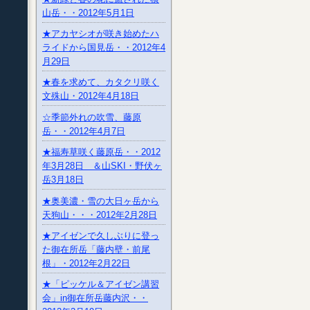
山岳・・2012年5月1日
★アカヤシオが咲き始めたハ
ライドから国見岳・・2012年4
月29日
★春を求めて、カタクリ咲く
文殊山・2012年4月18日
☆季節外れの吹雪、藤原
岳・・2012年4月7日
★福寿草咲く藤原岳・・2012
年3月28日 ＆山SKI・野伏ヶ
岳3月18日
★奥美濃・雪の大日ヶ岳から
天狗山・・・2012年2月28日
★アイゼンで久しぶりに登っ
た御在所岳「藤内壁・前尾
根」・2012年2月22日
★「ピッケル＆アイゼン講習
会」in御在所岳藤内沢・・