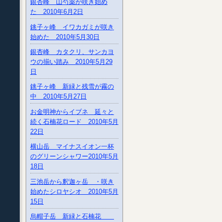
銀杏峰 山芍薬が咲き始め
た 2010年6月2日
銚子ヶ峰 イワカガミが咲き
始めた 2010年5月30日
銀杏峰 カタクリ、サンカヨ
ウの揃い踏み 2010年5月29
日
銚子ヶ峰 新緑と残雪が霧の
中 2010年5月27日
お金明神からイブネ 延々と
続く石楠花ロード 2010年5月
22日
横山岳 マイナスイオン一杯
のグリーンシャワー2010年5月
18日
三池岳から釈迦ヶ岳 ・咲き
始めたシロヤシオ 2010年5月
15日
烏帽子岳 新緑と石楠花