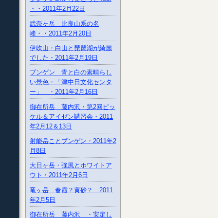
・・2011年2月22日
武奈ヶ岳 比良山系の名
峰・・2011年2月20日
伊吹山・白山と琵琶湖が綺麗
でした・2011年2月19日
ブンゲン 青と白の素晴らし
い景色・「津中日文化センタ
ー」 ・2011年2月16日
御在所岳 藤内沢・第2回ピッ
ケル＆アイゼン講習会・2011
年2月12＆13日
射能岳ことブンゲン・2011年2
月8日
大日ヶ岳・強風とホワイトア
ウト・2011年2月6日
竜ヶ岳 春霞？黄砂？ 2011
年2月5日
御在所岳 藤内沢 ・安定し