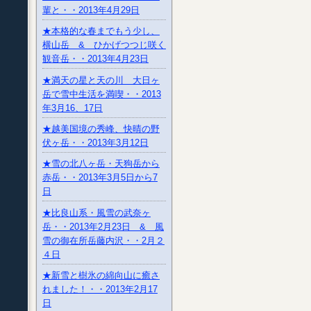
輩と・・2013年4月29日
★本格的な春までもう少し、
横山岳 & ひかげつつじ咲く
観音岳・・2013年4月23日
★満天の星と天の川 大日ヶ
岳で雪中生活を満喫・・2013
年3月16、17日
★越美国境の秀峰、快晴の野
伏ヶ岳・・2013年3月12日
★雪の北八ヶ岳・天狗岳から
赤岳・・2013年3月5日から7
日
★比良山系・風雪の武奈ヶ
岳・・2013年2月23日 & 風
雪の御在所岳藤内沢・・2月２
４日
★新雪と樹氷の綿向山に癒さ
れました！・・2013年2月17
日