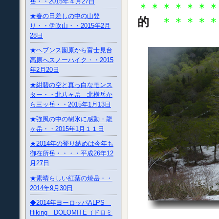
岳・・2015年４月27日
＊＊＊＊＊＊
★春の日差しの中の山登
的
＊＊＊＊
り・・伊吹山・・2015年2月
28日
★ヘブンス園原から富士見台
高原へスノーハイク・・2015
年2月20日
★紺碧の空と真っ白なモンス
ター・・北八ヶ岳 北横岳か
ら三ッ岳・・2015年1月13日
★強風の中の樹氷に感動・龍
ヶ岳・・2015年1月１１日
★2014年の登り納めは今年も
御在所岳・・・・平成26年12
月27日
★素晴らしい紅葉の焼岳・・
2014年9月30日
◆2014年ヨーロッパALPS
Hiking DOLOMITE（ドロミ