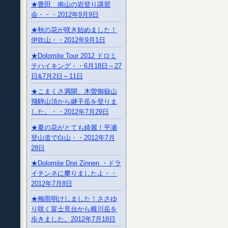
★豊田 南山の岩登り講習
会・・・2012年9月9日
★秋の花が咲き始めました！
伊吹山・・2012年9月1日
★Dolomite Tour 2012 ドロミ
テハイキング・・6月18日～27
日&7月2日～11日
★こまくさ満開、木曽御嶽山
飛騨山頂から継子岳を登りま
した。・・2012年7月29日
★夏の花がとても綺麗！平瀬
登山道で白山・・2012年7月
28日
★Dolomite Drei Zinnen ・ドラ
イチンネに攀りましたよ・・
2012年7月8日
★梅雨明けしました！ささゆ
り咲く富士見台から横川岳を
歩きました。2012年7月18日