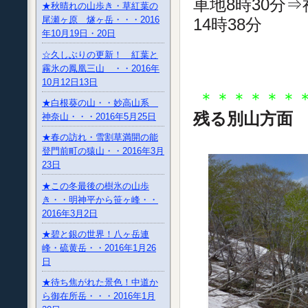
車地8時30分⇒
★秋晴れの山歩き・草紅葉の
尾瀬ヶ原 燧ヶ岳・・・2016
14時38分
年10月19日・20日
☆久しぶりの更新！ 紅葉と
霧氷の鳳凰三山 ・・2016年
10月12日13日
＊＊＊＊＊＊
★白根葵の山・・妙高山系
残る別山方面
神奈山・・・2016年5月25日
★春の訪れ・雪割草満開の能
登門前町の猿山・・2016年3月
23日
★この冬最後の樹氷の山歩
き・・明神平から笹ヶ峰・・
2016年3月2日
★碧と銀の世界！八ヶ岳連
峰・硫黄岳・・2016年1月26
日
★待ち焦がれた景色！中道か
ら御在所岳・・・2016年1月