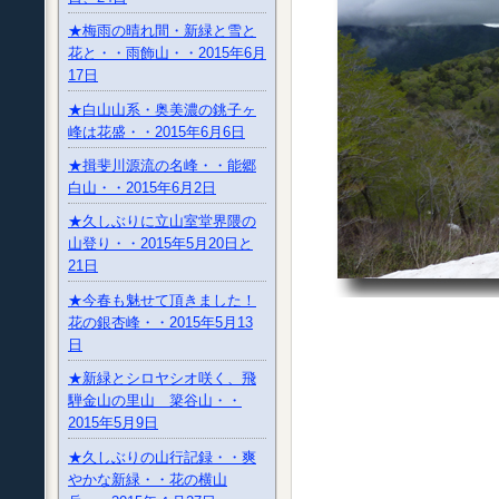
★梅雨の晴れ間・新緑と雪と
花と・・雨飾山・・2015年6月
17日
★白山山系・奥美濃の銚子ヶ
峰は花盛・・2015年6月6日
★揖斐川源流の名峰・・能郷
白山・・2015年6月2日
★久しぶりに立山室堂界隈の
山登り・・2015年5月20日と
21日
★今春も魅せて頂きました！
花の銀杏峰・・2015年5月13
日
★新緑とシロヤシオ咲く、飛
騨金山の里山 簗谷山・・
2015年5月9日
★久しぶりの山行記録・・爽
やかな新緑・・花の横山