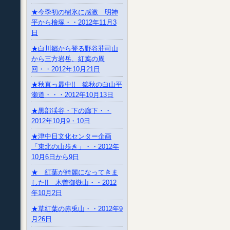
★今季初の樹氷に感激 明神
平から檜塚・・2012年11月3
日
★白川郷から登る野谷荘司山
から三方岩岳、紅葉の周
回・・2012年10月21日
★秋真っ最中!! 錦秋の白山平
瀬道・・・2012年10月13日
★黒部渓谷・下の廊下・・
2012年10月9・10日
★津中日文化センター企画
「東北の山歩き」・・2012年
10月6日から9日
★ 紅葉が綺麗になってきま
した!! 木曽御嶽山・・2012
年10月2日
★草紅葉の赤兎山・・2012年9
月26日