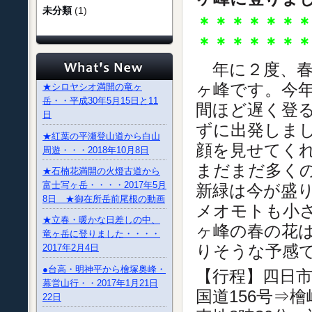
未分類
(1)
＊＊＊＊＊＊
＊＊＊＊＊＊
年に２度、春
ヶ峰です。今
★シロヤシオ満開の竜ヶ
岳・・平成30年5月15日と11
間ほど遅く登
日
ずに出発しま
★紅葉の平瀬登山道から白山
顔を見せてく
周遊・・・2018年10月8日
まだまだ多く
★石楠花満開の火燈古道から
富士写ヶ岳・・・・2017年5月
新緑は今が盛
8日 ★御在所岳前尾根の動画
メオモトも小
★立春・暖かな日差しの中、
ヶ峰の春の花
竜ヶ岳に登りました・・・・
りそうな予感
2017年2月4日
●台高・明神平から檜塚奥峰・
【行程】四日市
幕営山行・・2017年1月21日
国道156号⇒
22日