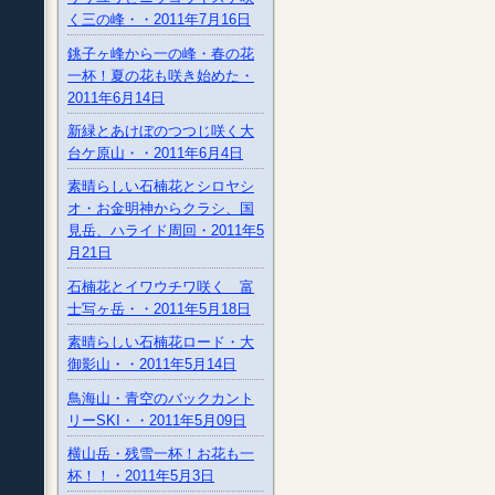
く三の峰・・2011年7月16日
銚子ヶ峰から一の峰・春の花
一杯！夏の花も咲き始めた・
2011年6月14日
新緑とあけぼのつつじ咲く大
台ケ原山・・2011年6月4日
素晴らしい石楠花とシロヤシ
オ・お金明神からクラシ、国
見岳、ハライド周回・2011年5
月21日
石楠花とイワウチワ咲く 富
士写ヶ岳・・2011年5月18日
素晴らしい石楠花ロード・大
御影山・・2011年5月14日
鳥海山・青空のバックカント
リーSKI・・2011年5月09日
横山岳・残雪一杯！お花も一
杯！！・2011年5月3日