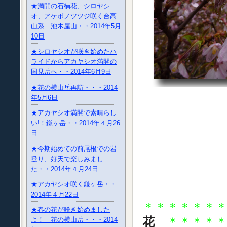
★満開の石楠花、シロヤシ
オ、アケボノツツジ咲く台高
山系 池木屋山・・2014年5月
10日
★シロヤシオが咲き始めたハ
ライドからアカヤシオ満開の
国見岳へ・・2014年6月9日
★花の横山岳再訪・・・2014
年5月6日
★アカヤシオ満開で素晴らし
い!！鎌ヶ岳・・2014年４月26
日
★今期始めての前尾根での岩
登り、好天で楽しみまし
た・・2014年４月24日
★アカヤシオ咲く鎌ヶ岳・・
2014年４月22日
＊＊＊＊＊＊
★春の花が咲き始めました
花
＊＊＊＊
よ！ 花の横山岳・・・2014