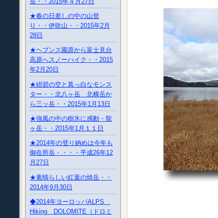
岳・・2015年４月27日
★春の日差しの中の山登
り・・伊吹山・・2015年2月
28日
★ヘブンス園原から富士見台
高原へスノーハイク・・2015
年2月20日
★紺碧の空と真っ白なモンス
ター・・北八ヶ岳 北横岳か
ら三ッ岳・・2015年1月13日
★強風の中の樹氷に感動・龍
ヶ岳・・2015年1月１１日
★2014年の登り納めは今年も
御在所岳・・・・平成26年12
月27日
★素晴らしい紅葉の焼岳・・
2014年9月30日
◆2014年ヨーロッパALPS
Hiking DOLOMITE（ドロミ