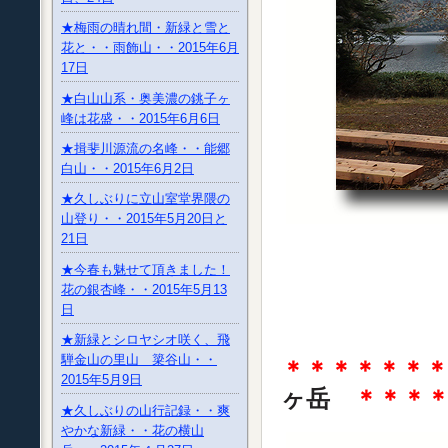
★梅雨の晴れ間・新緑と雪と
花と・・雨飾山・・2015年6月
17日
★白山山系・奥美濃の銚子ヶ
峰は花盛・・2015年6月6日
★揖斐川源流の名峰・・能郷
白山・・2015年6月2日
★久しぶりに立山室堂界隈の
山登り・・2015年5月20日と
21日
★今春も魅せて頂きました！
花の銀杏峰・・2015年5月13
日
★新緑とシロヤシオ咲く、飛
騨金山の里山 簗谷山・・
＊＊＊＊＊＊
2015年5月9日
ヶ岳
＊＊＊
★久しぶりの山行記録・・爽
やかな新緑・・花の横山