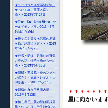
★ニッコウクスゲ満開で涼し
かった！車山高原と霧ヶ
峰・・2013年7月27日
★Tour Du Mont-Blanc ツ
ールドモンブラン2013・6月
15日から25日
★燧ヶ岳を登り水芭蕉の尾瀬
ヶ原、尾瀬沼周遊・・・2013
年6月4日から7日
★残雪と新緑、足元には可愛
い春の花、銚子ヶ峰から一の
峰・・2013年5月26日
★新緑と石楠花・春の花そろ
い踏み！・高島トレイル・大
御影山・・2013年5月14日
★新緑の御在所岳藤内壁・・
＊＊＊＊＊＊
2013年5月13日
屋に向かい
★御在所岳 藤内壁前尾根登
攀・久しぶりに学生時代の先