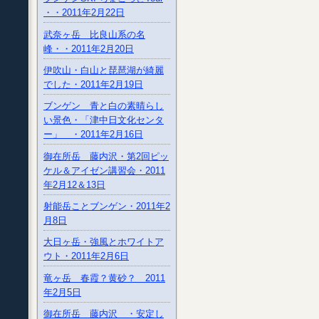
・・2011年2月22日
武奈ヶ岳 比良山系の名
峰・・2011年2月20日
伊吹山・白山と琵琶湖が綺麗
でした・2011年2月19日
ブンゲン 青と白の素晴らし
い景色・「津中日文化センタ
ー」 ・2011年2月16日
御在所岳 藤内沢・第2回ピッ
ケル＆アイゼン講習会・2011
年2月12＆13日
射能岳ことブンゲン・2011年2
月8日
大日ヶ岳・強風とホワイトア
ウト・2011年2月6日
竜ヶ岳 春霞？黄砂？ 2011
年2月5日
御在所岳 藤内沢 ・安定し