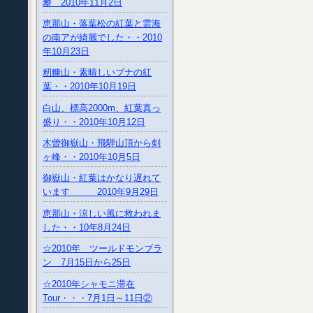
攀 2010年11月2日
恵那山・落葉松の紅葉と雲海
の南アが綺麗でした・・2010
年10月23日
籾糠山・素晴しいブナの紅
葉・・2010年10月19日
白山、標高2000m、紅葉真っ
盛り・・2010年10月12日
木曽御嶽山・飛騨山頂から剣
ヶ峰・・2010年10月5日
御嶽山・紅葉はかなり遅れて
います 2010年9月29日
恵那山・涼しい風に救われま
した・・10年8月24日
☆2010年 ツールドモンブラ
ン 7月15日から25日
☆2010年シャモニ滞在
Tour・・・7月1日～11日②