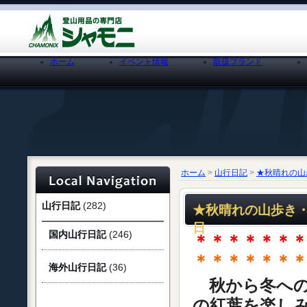
ホーム
イベント情報
取扱ブランド
ホーム
>
山行日記
>
★秋晴れの山
山行日記
(282)
★秋晴れの山歩き・
日
国内山行日記
(246)
＊＊＊＊＊＊
＊＊＊＊＊＊
海外山行日記
(36)
秋から冬への
の紅葉を楽し