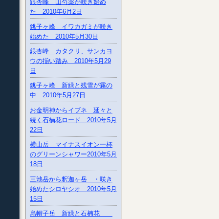
銀杏峰 山芍薬が咲き始め
た 2010年6月2日
銚子ヶ峰 イワカガミが咲き
始めた 2010年5月30日
銀杏峰 カタクリ、サンカヨ
ウの揃い踏み 2010年5月29
日
銚子ヶ峰 新緑と残雪が霧の
中 2010年5月27日
お金明神からイブネ 延々と
続く石楠花ロード 2010年5月
22日
横山岳 マイナスイオン一杯
のグリーンシャワー2010年5月
18日
三池岳から釈迦ヶ岳 ・咲き
始めたシロヤシオ 2010年5月
15日
烏帽子岳 新緑と石楠花