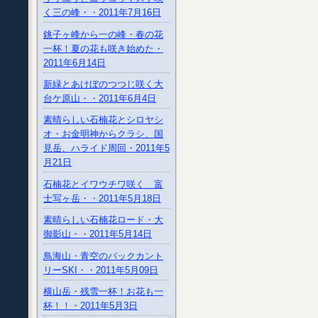
く三の峰・・2011年7月16日
銚子ヶ峰から一の峰・春の花
一杯！夏の花も咲き始めた・
2011年6月14日
新緑とあけぼのつつじ咲く大
台ケ原山・・2011年6月4日
素晴らしい石楠花とシロヤシ
オ・お金明神からクラシ、国
見岳、ハライド周回・2011年5
月21日
石楠花とイワウチワ咲く 富
士写ヶ岳・・2011年5月18日
素晴らしい石楠花ロード・大
御影山・・2011年5月14日
鳥海山・青空のバックカント
リーSKI・・2011年5月09日
横山岳・残雪一杯！お花も一
杯！！・2011年5月3日