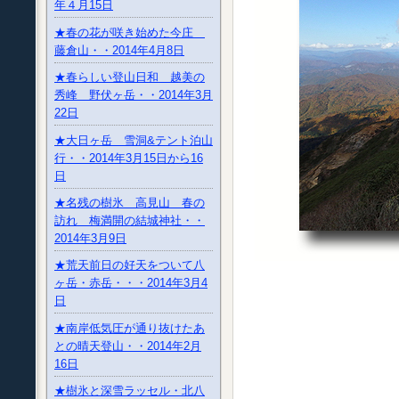
年４月15日
★春の花が咲き始めた今庄
藤倉山・・2014年4月8日
★春らしい登山日和 越美の
秀峰 野伏ヶ岳・・2014年3月
22日
★大日ヶ岳 雪洞&テント泊山
行・・2014年3月15日から16
日
★名残の樹氷 高見山 春の
訪れ 梅満開の結城神社・・
2014年3月9日
★荒天前日の好天をついて八
ヶ岳・赤岳・・・2014年3月4
日
★南岸低気圧が通り抜けたあ
との晴天登山・・2014年2月
16日
★樹氷と深雪ラッセル・北八