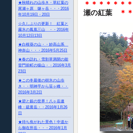
＊＊＊＊＊＊
★秋晴れの山歩き・草紅葉の
尾瀬ヶ原 燧ヶ岳・・・2016
瀬の紅葉
＊
年10月19日・20日
☆久しぶりの更新！ 紅葉と
霧氷の鳳凰三山 ・・2016年
10月12日13日
★白根葵の山・・妙高山系
神奈山・・・2016年5月25日
★春の訪れ・雪割草満開の能
登門前町の猿山・・2016年3月
23日
★この冬最後の樹氷の山歩
き・・明神平から笹ヶ峰・・
2016年3月2日
★碧と銀の世界！八ヶ岳連
峰・硫黄岳・・2016年1月26
日
★待ち焦がれた景色！中道か
ら御在所岳・・・2016年1月