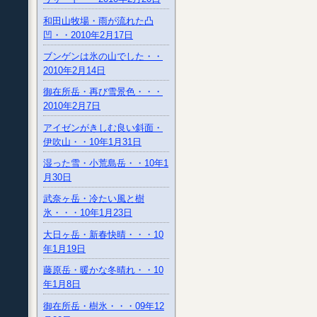
和田山牧場・雨が流れた凸
凹・・2010年2月17日
ブンゲンは氷の山でした・・
2010年2月14日
御在所岳・再び雪景色・・・
2010年2月7日
アイゼンがきしむ良い斜面・
伊吹山・・10年1月31日
湿った雪・小荒島岳・・10年1
月30日
武奈ヶ岳・冷たい風と樹
氷・・・10年1月23日
大日ヶ岳・新春快晴・・・10
年1月19日
藤原岳・暖かな冬晴れ・・10
年1月8日
御在所岳・樹氷・・・09年12