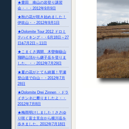
★豊田 南山の岩登り講習
会・・・2012年9月9日
★秋の花が咲き始めました！
伊吹山・・2012年9月1日
★Dolomite Tour 2012 ドロミ
テハイキング・・6月18日～27
日&7月2日～11日
★こまくさ満開、木曽御嶽山
飛騨山頂から継子岳を登りま
した。・・2012年7月29日
★夏の花がとても綺麗！平瀬
登山道で白山・・2012年7月
28日
★Dolomite Drei Zinnen ・ドラ
イチンネに攀りましたよ・・
2012年7月8日
★梅雨明けしました！ささゆ
り咲く富士見台から横川岳を
歩きました。2012年7月18日