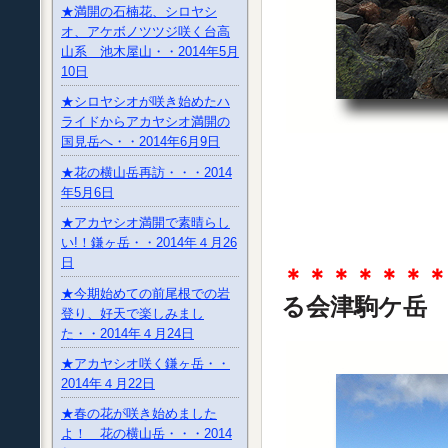
★満開の石楠花、シロヤシ
オ、アケボノツツジ咲く台高
山系 池木屋山・・2014年5月
10日
★シロヤシオが咲き始めたハ
ライドからアカヤシオ満開の
国見岳へ・・2014年6月9日
★花の横山岳再訪・・・2014
年5月6日
★アカヤシオ満開で素晴らし
い!！鎌ヶ岳・・2014年４月26
日
＊＊＊＊＊＊
★今期始めての前尾根での岩
る会津駒ケ
登り、好天で楽しみまし
た・・2014年４月24日
★アカヤシオ咲く鎌ヶ岳・・
2014年４月22日
★春の花が咲き始めました
よ！ 花の横山岳・・・2014