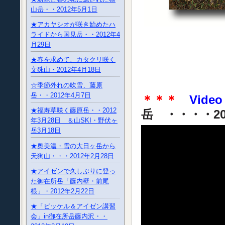
山岳・・2012年5月1日
★アカヤシオが咲き始めたハ
ライドから国見岳・・2012年4
月29日
★春を求めて、カタクリ咲く
文殊山・2012年4月18日
☆季節外れの吹雪、藤原
岳・・2012年4月7日
＊＊＊
Video
★福寿草咲く藤原岳・・2012
岳 ・・・・20
年3月28日 ＆山SKI・野伏ヶ
岳3月18日
★奥美濃・雪の大日ヶ岳から
天狗山・・・2012年2月28日
★アイゼンで久しぶりに登っ
た御在所岳「藤内壁・前尾
根」・2012年2月22日
★「ピッケル＆アイゼン講習
会」in御在所岳藤内沢・・