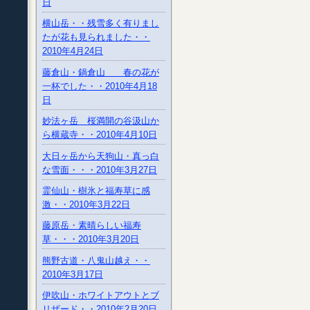
日
横山岳・・残雪多く有りまし
たが花も見られました・・
2010年4月24日
藤倉山・鍋倉山 春の花が
一杯でした・・2010年4月18
日
妙法ヶ岳 桜満開の谷汲山か
ら横蔵寺・・2010年4月10日
大日ヶ岳から天狗山・真っ白
な雪面・・・2010年3月27日
霊仙山・樹氷と福寿草に感
激・・2010年3月22日
藤原岳・素晴らしい福寿
草・・・2010年3月20日
熊野古道・八鬼山越え・・
2010年3月17日
伊吹山・ホワイトアウトとブ
リザード・・2010年2月20日