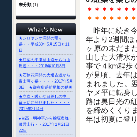
未分類
(1)
＊＊＊＊＊＊
＊＊＊＊＊＊
昨年に続き今
年より2週間
★シロヤシオ満開の竜ヶ
岳・・平成30年5月15日と11
ヶ原の未だま
日
山した大清水
★紅葉の平瀬登山道から白山
事で４km程
周遊・・・2018年10月8日
が見頃、去年
★石楠花満開の火燈古道から
富士写ヶ岳・・・・2017年5月
まれました。翌
8日 ★御在所岳前尾根の動画
ヤメ平に転身
★立春・暖かな日差しの中、
路は奥日光の紅
竜ヶ岳に登りました・・・・
を締めくくり
2017年2月4日
年は初夏に登
●台高・明神平から檜塚奥峰・
幕営山行・・2017年1月21日
22日