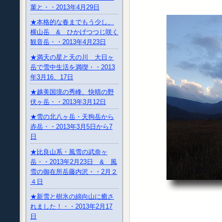
輩と・・2013年4月29日
★本格的な春までもう少し、
横山岳 & ひかげつつじ咲く
観音岳・・2013年4月23日
★満天の星と天の川 大日ヶ
岳で雪中生活を満喫・・2013
年3月16、17日
★越美国境の秀峰、快晴の野
伏ヶ岳・・2013年3月12日
★雪の北八ヶ岳・天狗岳から
赤岳・・2013年3月5日から7
日
★比良山系・風雪の武奈ヶ
岳・・2013年2月23日 & 風
雪の御在所岳藤内沢・・2月２
４日
★新雪と樹氷の綿向山に癒さ
れました！・・2013年2月17
日