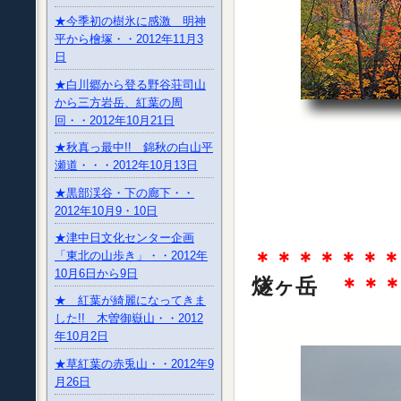
★今季初の樹氷に感激 明神
平から檜塚・・2012年11月3
日
★白川郷から登る野谷荘司山
から三方岩岳、紅葉の周
回・・2012年10月21日
★秋真っ最中!! 錦秋の白山平
瀬道・・・2012年10月13日
★黒部渓谷・下の廊下・・
2012年10月9・10日
★津中日文化センター企画
＊＊＊＊＊＊
「東北の山歩き」・・2012年
10月6日から9日
燧ヶ岳
＊＊
★ 紅葉が綺麗になってきま
した!! 木曽御嶽山・・2012
年10月2日
★草紅葉の赤兎山・・2012年9
月26日