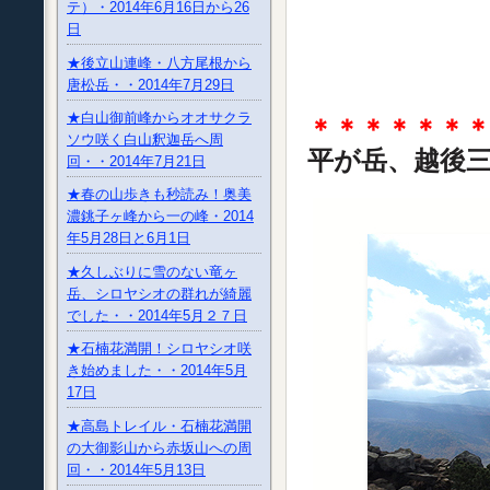
テ）・2014年6月16日から26
日
★後立山連峰・八方尾根から
唐松岳・・2014年7月29日
★白山御前峰からオオサクラ
＊＊＊＊＊＊
ソウ咲く白山釈迦岳へ周
平が岳、越後
回・・2014年7月21日
★春の山歩きも秒読み！奥美
濃銚子ヶ峰から一の峰・2014
年5月28日と6月1日
★久しぶりに雪のない竜ヶ
岳、シロヤシオの群れが綺麗
でした・・2014年5月２７日
★石楠花満開！シロヤシオ咲
き始めました・・2014年5月
17日
★高島トレイル・石楠花満開
の大御影山から赤坂山への周
回・・2014年5月13日