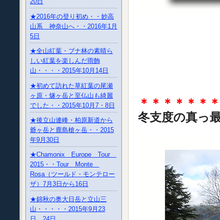
20日
★2016年の登り初め・・妙高
山系 神奈山へ・・2016年1月
5日
★全山紅葉・ブナ林の素晴ら
しい紅葉を楽しんだ雨飾
山・・・・2015年10月14日
★初めて訪れた草紅葉の尾瀬
ヶ原・燧ヶ岳と至仏山も綺麗
＊＊＊＊＊＊
でした・・2015年10月7・8日
冬支度の真っ
★後立山連峰・柏原新道から
爺ヶ岳と鹿島槍ヶ岳・・2015
年9月30日
★Chamonix Europe Tour
2015・・Tour Monte
Rosa（ツールド・モンテロー
ザ）7月3日から16日
★錦秋の奥大日岳と立山三
山・・・・・2015年9月23
日、24日