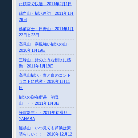
た積雪で快適 2011年2月1日
綿向山・樹氷再訪 2011年1月
29日
越前富士・日野山・2011年1月
22日と23日
高見山 寒風強い樹氷の山・
2010年1月19日
三峰山・針のような樹氷に感
動・2011年1月18日
高見山樹氷・青と白のコント
ラストに感激・2010年1月11
日
樹氷の御在所岳 初登
山 ・・2011年1月8日
謹賀新年・・2011年初滑り
YANABA
姫越山・いつ見ても芦浜は素
晴らしい！！・2010年12月12