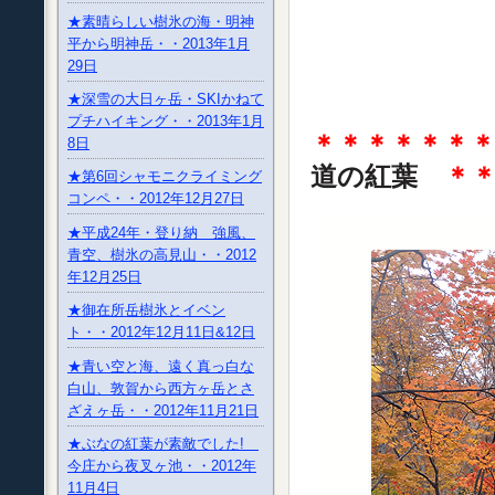
★素晴らしい樹氷の海・明神
平から明神岳・・2013年1月
29日
★深雪の大日ヶ岳・SKIかねて
プチハイキング・・2013年1月
＊＊＊＊＊＊
8日
道の紅葉
＊
★第6回シャモニクライミング
コンペ・・2012年12月27日
★平成24年・登り納 強風、
青空、樹氷の高見山・・2012
年12月25日
★御在所岳樹氷とイベン
ト・・2012年12月11日&12日
★青い空と海、遠く真っ白な
白山、敦賀から西方ヶ岳とさ
ざえヶ岳・・2012年11月21日
★ぶなの紅葉が素敵でした!
今庄から夜叉ヶ池・・2012年
11月4日