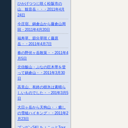
ひかげつつじ咲く松阪市の
山、観音岳・・・2011年4月
24日
今庄宿、鍋倉山から藤倉山周
回・2011年4月20日
福寿草、節分草咲く藤原
岳・・2011年4月7日
春の野伏ヶ岳散策・・2011年4
月5日
北信飯山・ぶなの巨木帯を登
って鍋倉山・・2011年3月30
日
高見山、有終の樹氷は素晴ら
しいものでした・・201年3月5
日
大日ヶ岳から天狗山・・癒し
の雪稜ハイキング・・2011年2
月23日
ブンゲンSKI ちょこっとTour