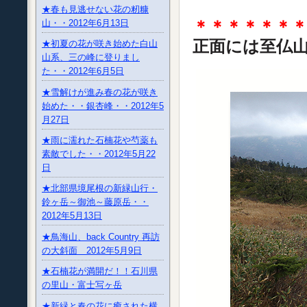
★春も見逃せない花の籾糠
＊＊＊＊＊＊
山・・2012年6月13日
正面には至仏
★初夏の花が咲き始めた白山
山系、三の峰に登りまし
た・・2012年6月5日
★雪解けが進み春の花が咲き
始めた・・銀杏峰・・2012年5
月27日
★雨に濡れた石楠花や芍薬も
素敵でした・・2012年5月22
日
★北部県境尾根の新緑山行・
鈴ヶ岳～御池～藤原岳・・
2012年5月13日
★鳥海山、back Country 再訪
の大斜面 2012年5月9日
★石楠花が満開だ！！石川県
の里山・富士写ヶ岳
★新緑と春の花に癒された横