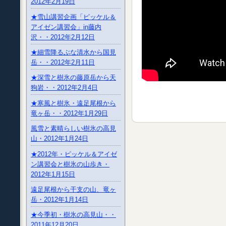
2012年2月19日
★雪山講習企画「ピッケル＆
アイゼン講習会」in藤内
沢・・2012年2月12日
★細雪降るぶな清水から国見
岳・・2012年2月11日
★深雪と樹氷の藤原岳から天
狗岩・・2012年2月4日
★寒風と樹氷・遠足尾根から
竜ヶ岳・・2012年1月29日
風雪と素晴らしい樹氷の高見
山・2012年1月24日
★2012年・ピッケル＆アイゼ
ン講習会と樹氷の山歩き・
2012年1月15日
遠足尾根から干支の山、竜ヶ
岳・2012年1月14日
★今季初・樹氷の高見山・・
2011年12月20日