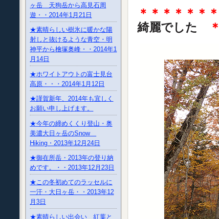
ヶ岳 天狗岳から高見石周
＊＊＊＊＊＊
遊・・2014年1月21日
綺麗でした
★素晴らしい樹氷に暖かな陽
射しと抜けるような青空・明
神平から檜塚奥峰・・2014年1
月14日
★ホワイトアウトの富士見台
高原・・・2014年1月12日
★謹賀新年、2014年も宜しく
お願い申し上げます。
★今年の締めくくり登山・奥
美濃大日ヶ岳のSnow
Hiking・2013年12月24日
★御在所岳・2013年の登り納
めです。・・2013年12月23日
★この冬初めてのラッセルに
一汗・大日ヶ岳・・2013年12
月3日
★素晴らしい出会い 紅葉と