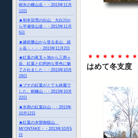
樹氷の横山岳・・2013年11月
12日
★初冬冠雪の白山、大白川か
ら平瀬登山道・・2013年11月
5日
★越前勝山から登る名山、経
ヶ岳・・・・2013年11月2日
＊＊＊＊＊＊
★紅葉の夜叉ヶ池から三周ヶ
岳、紅葉と幻想的な景色に魅
はめて冬支
了されました・・2013年10月
29日
★ブナの紅葉がとても綺麗で
した。籾糠山・・2013年10月
22日
★氷雨の紅葉白山・・2013年
10月12日
★紅葉の木曽御獄山
Mt’ONTAKE・・2013年10月5
日