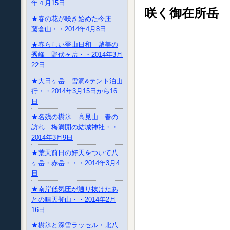
年４月15日
咲く御在所岳
★春の花が咲き始めた今庄
藤倉山・・2014年4月8日
★春らしい登山日和 越美の
秀峰 野伏ヶ岳・・2014年3月
22日
★大日ヶ岳 雪洞&テント泊山
行・・2014年3月15日から16
日
★名残の樹氷 高見山 春の
訪れ 梅満開の結城神社・・
2014年3月9日
★荒天前日の好天をついて八
ヶ岳・赤岳・・・2014年3月4
日
★南岸低気圧が通り抜けたあ
との晴天登山・・2014年2月
16日
★樹氷と深雪ラッセル・北八