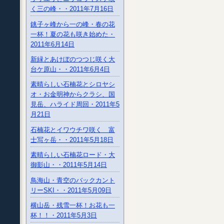
く三の峰・・2011年7月16日
銚子ヶ峰から一の峰・春の花
一杯！夏の花も咲き始めた・
2011年6月14日
新緑とあけぼのつつじ咲く大
台ケ原山・・2011年6月4日
素晴らしい石楠花とシロヤシ
オ・お金明神からクラシ、国
見岳、ハライド周回・2011年5
月21日
石楠花とイワウチワ咲く 富
士写ヶ岳・・2011年5月18日
素晴らしい石楠花ロード・大
御影山・・2011年5月14日
鳥海山・青空のバックカント
リーSKI・・2011年5月09日
横山岳・残雪一杯！お花も一
杯！！・2011年5月3日