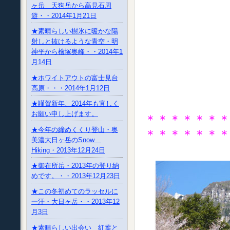
ヶ岳 天狗岳から高見石周
遊・・2014年1月21日
★素晴らしい樹氷に暖かな陽
射しと抜けるような青空・明
神平から檜塚奥峰・・2014年1
月14日
★ホワイトアウトの富士見台
高原・・・2014年1月12日
★謹賀新年、2014年も宜しく
お願い申し上げます。
＊＊＊＊＊＊
★今年の締めくくり登山・奥
＊＊＊＊＊＊
美濃大日ヶ岳のSnow
Hiking・2013年12月24日
★御在所岳・2013年の登り納
めです。・・2013年12月23日
★この冬初めてのラッセルに
一汗・大日ヶ岳・・2013年12
月3日
★素晴らしい出会い 紅葉と