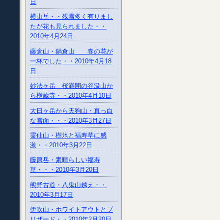
日
横山岳・・残雪多く有りまし
たが花も見られました・・
2010年4月24日
藤倉山・鍋倉山 春の花が
一杯でした・・2010年4月18
日
妙法ヶ岳 桜満開の谷汲山か
ら横蔵寺・・2010年4月10日
大日ヶ岳から天狗山・真っ白
な雪面・・・2010年3月27日
霊仙山・樹氷と福寿草に感
激・・2010年3月22日
藤原岳・素晴らしい福寿
草・・・2010年3月20日
熊野古道・八鬼山越え・・
2010年3月17日
伊吹山・ホワイトアウトとブ
リザード・・2010年2月20日