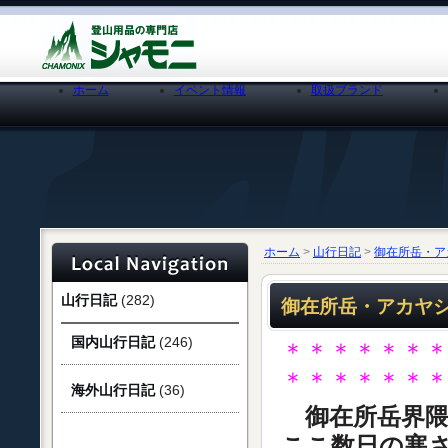
ホーム
イベント情報
取扱ブランド
ホーム
>
山行日記
>
御在所岳・ア
山行日記
(282)
御在所岳・アカヤシ
国内山行日記
(246)
＊＊＊＊＊＊
＊＊＊＊＊＊
海外山行日記
(36)
御在所岳界隈
ここ数日の寒