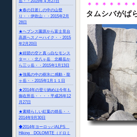
岳・・2015年４月27日
＊＊＊＊＊＊
★春の日差しの中の山登
タムシバがぱ
り・・伊吹山・・2015年2月
28日
★ヘブンス園原から富士見台
高原へスノーハイク・・2015
年2月20日
★紺碧の空と真っ白なモンス
ター・・北八ヶ岳 北横岳か
ら三ッ岳・・2015年1月13日
★強風の中の樹氷に感動・龍
ヶ岳・・2015年1月１１日
★2014年の登り納めは今年も
御在所岳・・・・平成26年12
月27日
★素晴らしい紅葉の焼岳・・
2014年9月30日
◆2014年ヨーロッパALPS
Hiking DOLOMITE（ドロミ