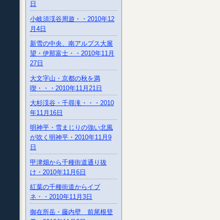
日
小岐須渓谷周遊・・2010年12
月4日
新雪の中央、南アルプス大展
望・伊那富士・・2010年11月
27日
大文字山・京都の秋を満
喫・・・2010年11月21日
大杉渓谷・千尋滝・・・2010
年11月16日
明神平・雪まじりの強い北風
が吹く明神平・2010年11月9
日
甲津畑から千種街道通り抜
け・2010年11月6日
紅葉の千種街道からイブ
ネ・・2010年11月3日
御在所岳・藤内壁 前尾根登