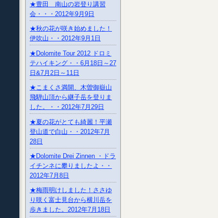
★豊田 南山の岩登り講習
会・・・2012年9月9日
★秋の花が咲き始めました！
伊吹山・・2012年9月1日
★Dolomite Tour 2012 ドロミ
テハイキング・・6月18日～27
日&7月2日～11日
★こまくさ満開、木曽御嶽山
飛騨山頂から継子岳を登りま
した。・・2012年7月29日
★夏の花がとても綺麗！平瀬
登山道で白山・・2012年7月
28日
★Dolomite Drei Zinnen ・ドラ
イチンネに攀りましたよ・・
2012年7月8日
★梅雨明けしました！ささゆ
り咲く富士見台から横川岳を
歩きました。2012年7月18日