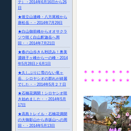
テ）・2014年6月16日から26
日
★後立山連峰・八方尾根から
唐松岳・・2014年7月29日
★白山御前峰からオオサクラ
ソウ咲く白山釈迦岳へ周
回・・2014年7月21日
★春の山歩きも秒読み！奥美
濃銚子ヶ峰から一の峰・2014
年5月28日と6月1日
＊＊＊＊＊＊
★久しぶりに雪のない竜ヶ
岳、シロヤシオの群れが綺麗
＊＊＊＊＊＊
でした・・2014年5月２７日
★石楠花満開！シロヤシオ咲
き始めました・・2014年5月
17日
★高島トレイル・石楠花満開
の大御影山から赤坂山への周
回・・2014年5月13日