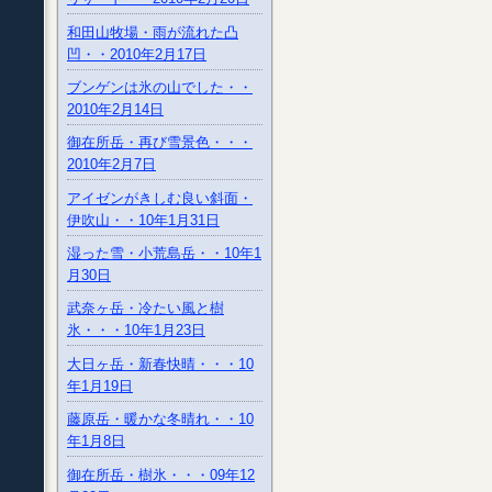
和田山牧場・雨が流れた凸
凹・・2010年2月17日
ブンゲンは氷の山でした・・
2010年2月14日
御在所岳・再び雪景色・・・
2010年2月7日
アイゼンがきしむ良い斜面・
伊吹山・・10年1月31日
湿った雪・小荒島岳・・10年1
月30日
武奈ヶ岳・冷たい風と樹
氷・・・10年1月23日
大日ヶ岳・新春快晴・・・10
年1月19日
藤原岳・暖かな冬晴れ・・10
年1月8日
御在所岳・樹氷・・・09年12