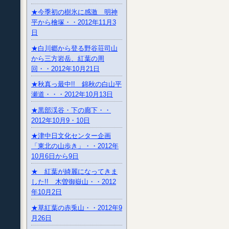
★今季初の樹氷に感激 明神
平から檜塚・・2012年11月3
日
★白川郷から登る野谷荘司山
から三方岩岳、紅葉の周
回・・2012年10月21日
★秋真っ最中!! 錦秋の白山平
瀬道・・・2012年10月13日
★黒部渓谷・下の廊下・・
2012年10月9・10日
★津中日文化センター企画
「東北の山歩き」・・2012年
10月6日から9日
★ 紅葉が綺麗になってきま
した!! 木曽御嶽山・・2012
年10月2日
★草紅葉の赤兎山・・2012年9
月26日