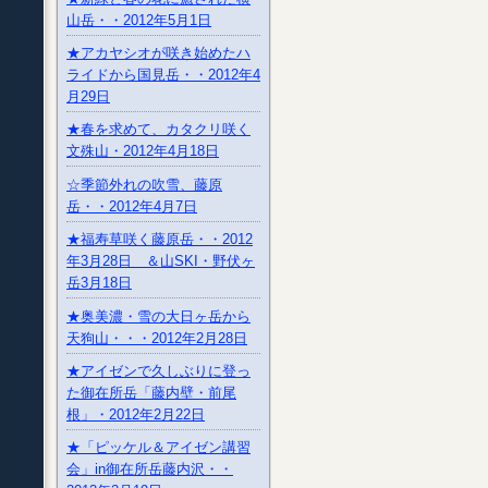
山岳・・2012年5月1日
★アカヤシオが咲き始めたハ
ライドから国見岳・・2012年4
月29日
★春を求めて、カタクリ咲く
文殊山・2012年4月18日
☆季節外れの吹雪、藤原
岳・・2012年4月7日
★福寿草咲く藤原岳・・2012
年3月28日 ＆山SKI・野伏ヶ
岳3月18日
★奥美濃・雪の大日ヶ岳から
天狗山・・・2012年2月28日
★アイゼンで久しぶりに登っ
た御在所岳「藤内壁・前尾
根」・2012年2月22日
★「ピッケル＆アイゼン講習
会」in御在所岳藤内沢・・