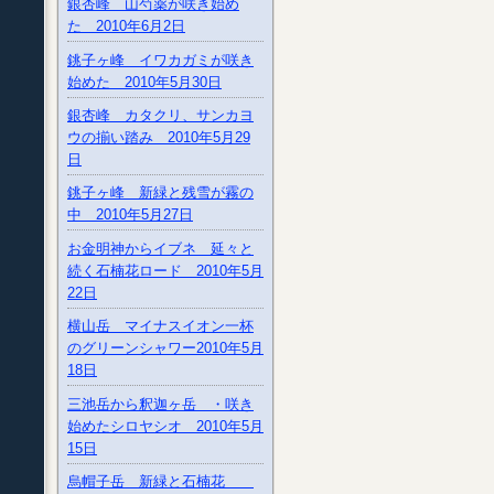
銀杏峰 山芍薬が咲き始め
た 2010年6月2日
銚子ヶ峰 イワカガミが咲き
始めた 2010年5月30日
銀杏峰 カタクリ、サンカヨ
ウの揃い踏み 2010年5月29
日
銚子ヶ峰 新緑と残雪が霧の
中 2010年5月27日
お金明神からイブネ 延々と
続く石楠花ロード 2010年5月
22日
横山岳 マイナスイオン一杯
のグリーンシャワー2010年5月
18日
三池岳から釈迦ヶ岳 ・咲き
始めたシロヤシオ 2010年5月
15日
烏帽子岳 新緑と石楠花