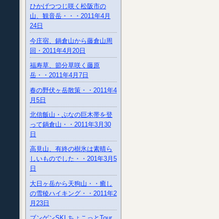
ひかげつつじ咲く松阪市の
山、観音岳・・・2011年4月
24日
今庄宿、鍋倉山から藤倉山周
回・2011年4月20日
福寿草、節分草咲く藤原
岳・・2011年4月7日
春の野伏ヶ岳散策・・2011年4
月5日
北信飯山・ぶなの巨木帯を登
って鍋倉山・・2011年3月30
日
高見山、有終の樹氷は素晴ら
しいものでした・・201年3月5
日
大日ヶ岳から天狗山・・癒し
の雪稜ハイキング・・2011年2
月23日
ブンゲンSKI ちょこっとTour