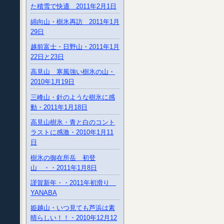
た積雪で快適 2011年2月1日
綿向山・樹氷再訪 2011年1月
29日
越前富士・日野山・2011年1月
22日と23日
高見山 寒風強い樹氷の山・
2010年1月19日
三峰山・針のような樹氷に感
動・2011年1月18日
高見山樹氷・青と白のコント
ラストに感激・2010年1月11
日
樹氷の御在所岳 初登
山 ・・2011年1月8日
謹賀新年・・2011年初滑り
YANABA
姫越山・いつ見ても芦浜は素
晴らしい！！・2010年12月12