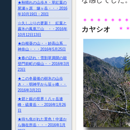
★秋晴れの山歩き・草紅葉の
尾瀬ヶ原 燧ヶ岳・・・2016
年10月19日・20日
＊＊＊＊＊＊
☆久しぶりの更新！ 紅葉と
カヤシオ
＊
霧氷の鳳凰三山 ・・2016年
10月12日13日
★白根葵の山・・妙高山系
神奈山・・・2016年5月25日
★春の訪れ・雪割草満開の能
登門前町の猿山・・2016年3月
23日
★この冬最後の樹氷の山歩
き・・明神平から笹ヶ峰・・
2016年3月2日
★碧と銀の世界！八ヶ岳連
峰・硫黄岳・・2016年1月26
日
★待ち焦がれた景色！中道か
ら御在所岳・・・2016年1月