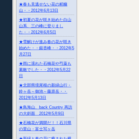
★春も見逃せない花の籾糠
山・・2012年6月13日
★初夏の花が咲き始めた白山
山系、三の峰に登りまし
た・・2012年6月5日
★雪解けが進み春の花が咲き
始めた・・銀杏峰・・2012年5
月27日
★雨に濡れた石楠花や芍薬も
素敵でした・・2012年5月22
日
★北部県境尾根の新緑山行・
鈴ヶ岳～御池～藤原岳・・
2012年5月13日
★鳥海山、back Country 再訪
の大斜面 2012年5月9日
★石楠花が満開だ！！石川県
の里山・富士写ヶ岳
★新緑と春の花に癒された横