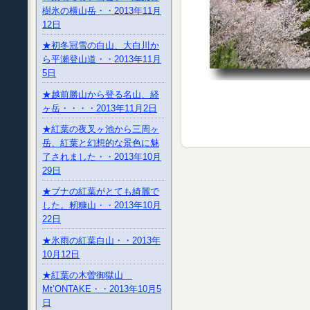
樹氷の横山岳・・2013年11月
12日
★初冬冠雪の白山、大白川か
ら平瀬登山道・・2013年11月
5日
★越前勝山から登る名山、経
ヶ岳・・・・2013年11月2日
★紅葉の夜叉ヶ池から三周ヶ
岳、紅葉と幻想的な景色に魅
了されました・・2013年10月
29日
★ブナの紅葉がとても綺麗で
した。籾糠山・・2013年10月
22日
★氷雨の紅葉白山・・2013年
10月12日
★紅葉の木曽御獄山
Mt’ONTAKE・・2013年10月5
日