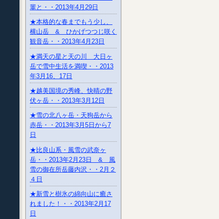
輩と・・2013年4月29日
★本格的な春までもう少し、
横山岳 & ひかげつつじ咲く
観音岳・・2013年4月23日
★満天の星と天の川 大日ヶ
岳で雪中生活を満喫・・2013
年3月16、17日
★越美国境の秀峰、快晴の野
伏ヶ岳・・2013年3月12日
★雪の北八ヶ岳・天狗岳から
赤岳・・2013年3月5日から7
日
★比良山系・風雪の武奈ヶ
岳・・2013年2月23日 & 風
雪の御在所岳藤内沢・・2月２
４日
★新雪と樹氷の綿向山に癒さ
れました！・・2013年2月17
日