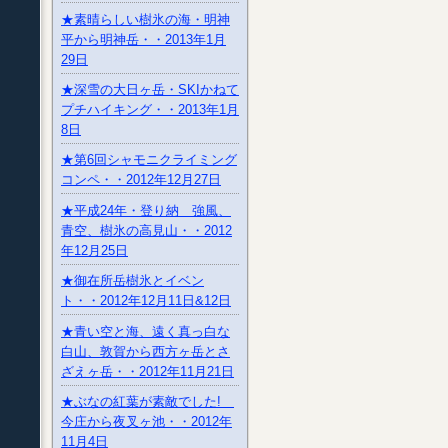
★素晴らしい樹氷の海・明神
平から明神岳・・2013年1月
29日
★深雪の大日ヶ岳・SKIかねて
プチハイキング・・2013年1月
8日
★第6回シャモニクライミング
コンペ・・2012年12月27日
★平成24年・登り納 強風、
青空、樹氷の高見山・・2012
年12月25日
★御在所岳樹氷とイベン
ト・・2012年12月11日&12日
★青い空と海、遠く真っ白な
白山、敦賀から西方ヶ岳とさ
ざえヶ岳・・2012年11月21日
★ぶなの紅葉が素敵でした!
今庄から夜叉ヶ池・・2012年
11月4日