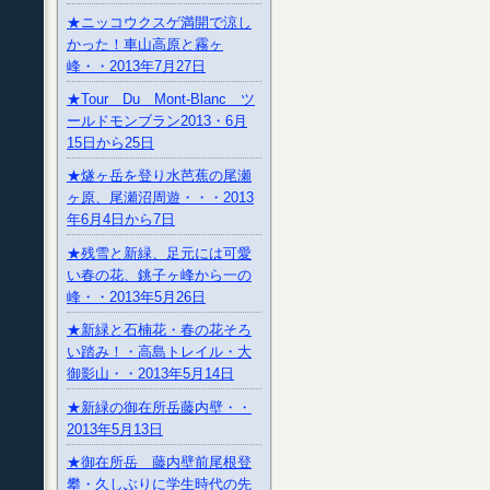
★ニッコウクスゲ満開で涼し
かった！車山高原と霧ヶ
峰・・2013年7月27日
★Tour Du Mont-Blanc ツ
ールドモンブラン2013・6月
15日から25日
★燧ヶ岳を登り水芭蕉の尾瀬
ヶ原、尾瀬沼周遊・・・2013
年6月4日から7日
★残雪と新緑、足元には可愛
い春の花、銚子ヶ峰から一の
峰・・2013年5月26日
★新緑と石楠花・春の花そろ
い踏み！・高島トレイル・大
御影山・・2013年5月14日
★新緑の御在所岳藤内壁・・
2013年5月13日
★御在所岳 藤内壁前尾根登
攀・久しぶりに学生時代の先