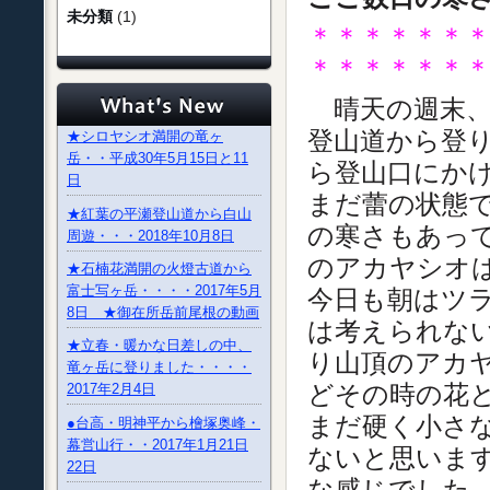
未分類
(1)
＊＊＊＊＊＊
＊＊＊＊＊＊
晴天の週末、
登山道から登
★シロヤシオ満開の竜ヶ
岳・・平成30年5月15日と11
ら登山口にかけ
日
まだ蕾の状態
★紅葉の平瀬登山道から白山
の寒さもあっ
周遊・・・2018年10月8日
のアカヤシオ
★石楠花満開の火燈古道から
富士写ヶ岳・・・・2017年5月
今日も朝はツ
8日 ★御在所岳前尾根の動画
は考えられな
★立春・暖かな日差しの中、
り山頂のアカ
竜ヶ岳に登りました・・・・
どその時の花
2017年2月4日
まだ硬く小さ
●台高・明神平から檜塚奥峰・
幕営山行・・2017年1月21日
ないと思います
22日
な感じでした