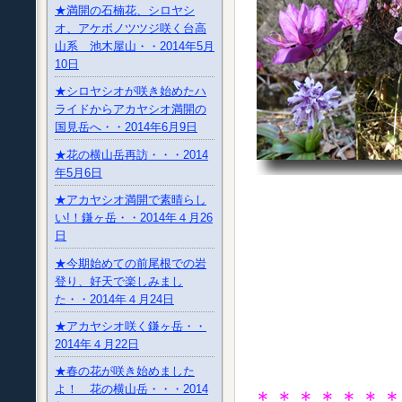
★満開の石楠花、シロヤシ
オ、アケボノツツジ咲く台高
山系 池木屋山・・2014年5月
10日
★シロヤシオが咲き始めたハ
ライドからアカヤシオ満開の
国見岳へ・・2014年6月9日
★花の横山岳再訪・・・2014
年5月6日
★アカヤシオ満開で素晴らし
い!！鎌ヶ岳・・2014年４月26
日
★今期始めての前尾根での岩
登り、好天で楽しみまし
た・・2014年４月24日
★アカヤシオ咲く鎌ヶ岳・・
2014年４月22日
★春の花が咲き始めました
よ！ 花の横山岳・・・2014
＊＊＊＊＊＊