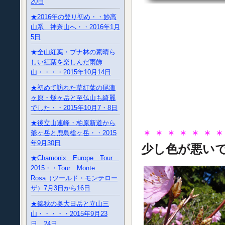
20日
★2016年の登り初め・・妙高
山系 神奈山へ・・2016年1月
5日
★全山紅葉・ブナ林の素晴ら
しい紅葉を楽しんだ雨飾
山・・・・2015年10月14日
★初めて訪れた草紅葉の尾瀬
ヶ原・燧ヶ岳と至仏山も綺麗
でした・・2015年10月7・8日
★後立山連峰・柏原新道から
＊＊＊＊＊＊
爺ヶ岳と鹿島槍ヶ岳・・2015
年9月30日
少し色が悪い
★Chamonix Europe Tour
2015・・Tour Monte
Rosa（ツールド・モンテロー
ザ）7月3日から16日
★錦秋の奥大日岳と立山三
山・・・・・2015年9月23
日、24日