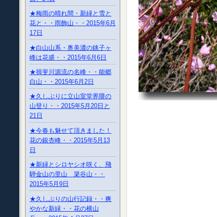
★梅雨の晴れ間・新緑と雪と
花と・・雨飾山・・2015年6月
17日
★白山山系・奥美濃の銚子ヶ
峰は花盛・・2015年6月6日
★揖斐川源流の名峰・・能郷
白山・・2015年6月2日
★久しぶりに立山室堂界隈の
山登り・・2015年5月20日と
21日
★今春も魅せて頂きました！
花の銀杏峰・・2015年5月13
日
★新緑とシロヤシオ咲く、飛
騨金山の里山 簗谷山・・
2015年5月9日
★久しぶりの山行記録・・爽
やかな新緑・・花の横山