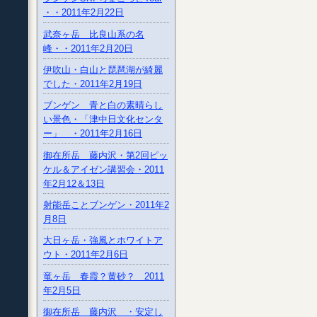
・・2011年2月22日
武奈ヶ岳 比良山系の名
峰・・2011年2月20日
伊吹山・白山と琵琶湖が綺麗
でした・2011年2月19日
ブンゲン 青と白の素晴らし
い景色・「津中日文化センタ
ー」 ・2011年2月16日
御在所岳 藤内沢・第2回ピッ
ケル＆アイゼン講習会・2011
年2月12＆13日
射能岳ことブンゲン・2011年2
月8日
大日ヶ岳・強風とホワイトア
ウト・2011年2月6日
竜ヶ岳 春霞？黄砂？ 2011
年2月5日
御在所岳 藤内沢 ・安定し