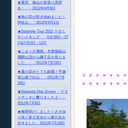
★豊田 南山の岩登り講習
会・・・2012年9月9日
★秋の花が咲き始めました！
伊吹山・・2012年9月1日
★Dolomite Tour 2012 ドロミ
テハイキング・・6月18日～27
日&7月2日～11日
★こまくさ満開、木曽御嶽山
飛騨山頂から継子岳を登りま
した。・・2012年7月29日
★夏の花がとても綺麗！平瀬
＊＊＊＊＊＊
登山道で白山・・2012年7月
＊＊＊＊＊＊
28日
★Dolomite Drei Zinnen ・ドラ
イチンネに攀りましたよ・・
2012年7月8日
★梅雨明けしました！ささゆ
り咲く富士見台から横川岳を
歩きました。2012年7月18日