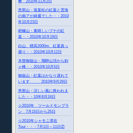
攀 2010年11月2日
恵那山・落葉松の紅葉と雲海
の南アが綺麗でした・・2010
年10月23日
籾糠山・素晴しいブナの紅
葉・・2010年10月19日
白山、標高2000m、紅葉真っ
盛り・・2010年10月12日
木曽御嶽山・飛騨山頂から剣
ヶ峰・・2010年10月5日
御嶽山・紅葉はかなり遅れて
います 2010年9月29日
恵那山・涼しい風に救われま
した・・10年8月24日
☆2010年 ツールドモンブラ
ン 7月15日から25日
☆2010年シャモニ滞在
Tour・・・7月1日～11日②