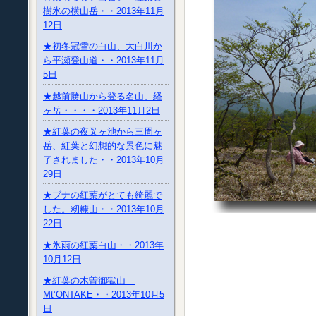
樹氷の横山岳・・2013年11月
12日
★初冬冠雪の白山、大白川か
ら平瀬登山道・・2013年11月
5日
★越前勝山から登る名山、経
ヶ岳・・・・2013年11月2日
★紅葉の夜叉ヶ池から三周ヶ
岳、紅葉と幻想的な景色に魅
了されました・・2013年10月
29日
★ブナの紅葉がとても綺麗で
した。籾糠山・・2013年10月
22日
★氷雨の紅葉白山・・2013年
10月12日
★紅葉の木曽御獄山
Mt’ONTAKE・・2013年10月5
日