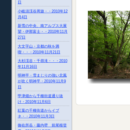
日
小岐須渓谷周遊・・2010年12
月4日
新雪の中央、南アルプス大展
望・伊那富士・・2010年11月
27日
大文字山・京都の秋を満
喫・・・2010年11月21日
大杉渓谷・千尋滝・・・2010
年11月16日
明神平・雪まじりの強い北風
が吹く明神平・2010年11月9
日
甲津畑から千種街道通り抜
け・2010年11月6日
紅葉の千種街道からイブ
ネ・・2010年11月3日
御在所岳・藤内壁 前尾根登