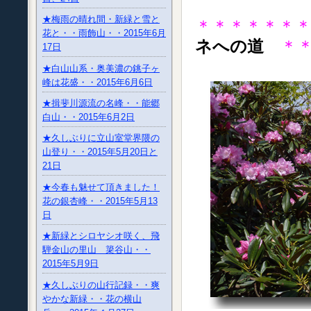
★梅雨の晴れ間・新緑と雪と
＊＊＊＊＊＊
花と・・雨飾山・・2015年6月
ネへの道
＊＊
17日
★白山山系・奥美濃の銚子ヶ
峰は花盛・・2015年6月6日
★揖斐川源流の名峰・・能郷
白山・・2015年6月2日
★久しぶりに立山室堂界隈の
山登り・・2015年5月20日と
21日
★今春も魅せて頂きました！
花の銀杏峰・・2015年5月13
日
★新緑とシロヤシオ咲く、飛
騨金山の里山 簗谷山・・
2015年5月9日
★久しぶりの山行記録・・爽
やかな新緑・・花の横山