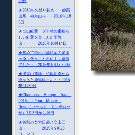
20日
★2016年の登り初め・・妙高
山系 神奈山へ・・2016年1月
5日
★全山紅葉・ブナ林の素晴ら
しい紅葉を楽しんだ雨飾
山・・・・2015年10月14日
★初めて訪れた草紅葉の尾瀬
ヶ原・燧ヶ岳と至仏山も綺麗
でした・・2015年10月7・8日
★後立山連峰・柏原新道から
爺ヶ岳と鹿島槍ヶ岳・・2015
年9月30日
★Chamonix Europe Tour
2015・・Tour Monte
Rosa（ツールド・モンテロー
ザ）7月3日から16日
★錦秋の奥大日岳と立山三
山・・・・・2015年9月23
日、24日