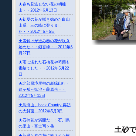
★春も見逃せない花の籾糠
山・・2012年6月13日
★初夏の花が咲き始めた白山
山系、三の峰に登りまし
た・・2012年6月5日
★雪解けが進み春の花が咲き
始めた・・銀杏峰・・2012年5
月27日
★雨に濡れた石楠花や芍薬も
素敵でした・・2012年5月22
日
★北部県境尾根の新緑山行・
鈴ヶ岳～御池～藤原岳・・
2012年5月13日
★鳥海山、back Country 再訪
の大斜面 2012年5月9日
★石楠花が満開だ！！石川県
の里山・富士写ヶ岳
土砂
★新緑と春の花に癒された横