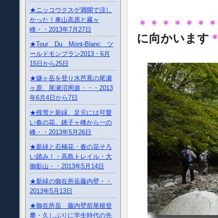
★ニッコウクスゲ満開で涼し
かった！車山高原と霧ヶ
＊＊＊＊＊＊
峰・・2013年7月27日
に向かいます
★Tour Du Mont-Blanc ツ
ールドモンブラン2013・6月
15日から25日
★燧ヶ岳を登り水芭蕉の尾瀬
ヶ原、尾瀬沼周遊・・・2013
年6月4日から7日
★残雪と新緑、足元には可愛
い春の花、銚子ヶ峰から一の
峰・・2013年5月26日
★新緑と石楠花・春の花そろ
い踏み！・高島トレイル・大
御影山・・2013年5月14日
★新緑の御在所岳藤内壁・・
2013年5月13日
★御在所岳 藤内壁前尾根登
攀・久しぶりに学生時代の先