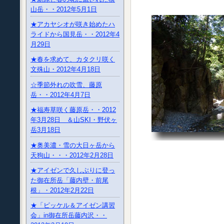
山岳・・2012年5月1日
★アカヤシオが咲き始めたハ
ライドから国見岳・・2012年4
月29日
★春を求めて、カタクリ咲く
文殊山・2012年4月18日
☆季節外れの吹雪、藤原
岳・・2012年4月7日
★福寿草咲く藤原岳・・2012
年3月28日 ＆山SKI・野伏ヶ
岳3月18日
★奥美濃・雪の大日ヶ岳から
天狗山・・・2012年2月28日
★アイゼンで久しぶりに登っ
た御在所岳「藤内壁・前尾
根」・2012年2月22日
★「ピッケル＆アイゼン講習
会」in御在所岳藤内沢・・