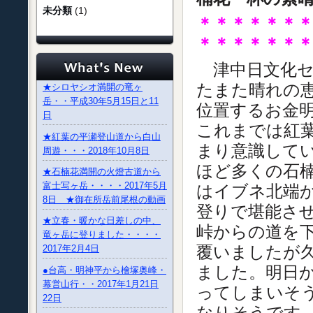
未分類
(1)
＊＊＊＊＊＊
＊＊＊＊＊＊
津中日文化セ
たまた晴れの
★シロヤシオ満開の竜ヶ
岳・・平成30年5月15日と11
位置するお金
日
これまでは紅
★紅葉の平瀬登山道から白山
まり意識して
周遊・・・2018年10月8日
ほど多くの石
★石楠花満開の火燈古道から
富士写ヶ岳・・・・2017年5月
はイブネ北端
8日 ★御在所岳前尾根の動画
登りで堪能さ
★立春・暖かな日差しの中、
峠からの道を
竜ヶ岳に登りました・・・・
覆いましたが
2017年2月4日
ました。明日
●台高・明神平から檜塚奥峰・
幕営山行・・2017年1月21日
ってしまいそ
22日
なりそうです