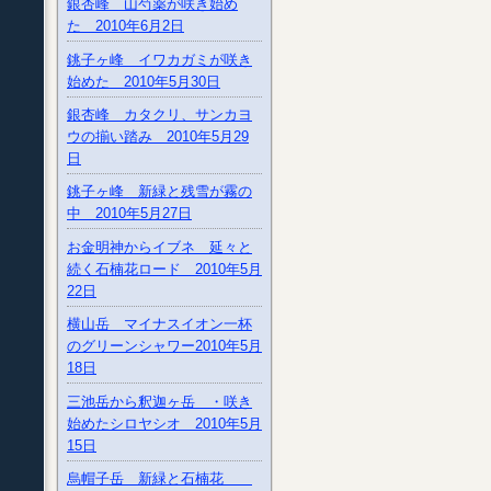
銀杏峰 山芍薬が咲き始め
た 2010年6月2日
銚子ヶ峰 イワカガミが咲き
始めた 2010年5月30日
銀杏峰 カタクリ、サンカヨ
ウの揃い踏み 2010年5月29
日
銚子ヶ峰 新緑と残雪が霧の
中 2010年5月27日
お金明神からイブネ 延々と
続く石楠花ロード 2010年5月
22日
横山岳 マイナスイオン一杯
のグリーンシャワー2010年5月
18日
三池岳から釈迦ヶ岳 ・咲き
始めたシロヤシオ 2010年5月
15日
烏帽子岳 新緑と石楠花