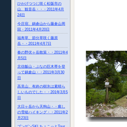
ひかげつつじ咲く松阪市の
山、観音岳・・・2011年4月
24日
今庄宿、鍋倉山から藤倉山周
回・2011年4月20日
福寿草、節分草咲く藤原
岳・・2011年4月7日
春の野伏ヶ岳散策・・2011年4
月5日
北信飯山・ぶなの巨木帯を登
って鍋倉山・・2011年3月30
日
高見山、有終の樹氷は素晴ら
しいものでした・・201年3月5
日
大日ヶ岳から天狗山・・癒し
の雪稜ハイキング・・2011年2
月23日
ブンゲンSKI ちょこっとTour