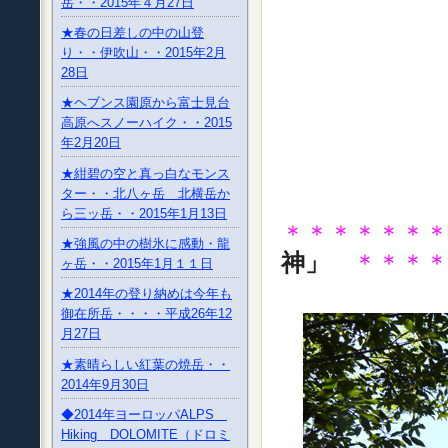
岳・・2015年４月27日
★春の日差しの中の山登
り・・伊吹山・・2015年2月
28日
★ヘブンス園原から富士見台
高原へスノーハイク・・2015
年2月20日
★紺碧の空と真っ白なモンス
ター・・北八ヶ岳 北横岳か
ら三ッ岳・・2015年1月13日
＊＊＊＊＊＊
★強風の中の樹氷に感動・龍
神」
＊＊＊
ヶ岳・・2015年1月１１日
★2014年の登り納めは今年も
御在所岳・・・・平成26年12
月27日
★素晴らしい紅葉の焼岳・・
2014年9月30日
◆2014年ヨーロッパALPS
Hiking DOLOMITE（ドロミ