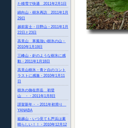
た積雪で快適 2011年2月1日
綿向山・樹氷再訪 2011年1月
29日
越前富士・日野山・2011年1月
22日と23日
高見山 寒風強い樹氷の山・
2010年1月19日
三峰山・針のような樹氷に感
動・2011年1月18日
高見山樹氷・青と白のコント
ラストに感激・2010年1月11
日
樹氷の御在所岳 初登
山 ・・2011年1月8日
謹賀新年・・2011年初滑り
YANABA
姫越山・いつ見ても芦浜は素
晴らしい！！・2010年12月12