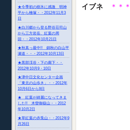
イブネ
＊＊
★今季初の樹氷に感激 明神
平から檜塚・・2012年11月3
日
★白川郷から登る野谷荘司山
から三方岩岳、紅葉の周
回・・2012年10月21日
★秋真っ最中!! 錦秋の白山平
瀬道・・・2012年10月13日
★黒部渓谷・下の廊下・・
2012年10月9・10日
★津中日文化センター企画
「東北の山歩き」・・2012年
10月6日から9日
★ 紅葉が綺麗になってきま
した!! 木曽御嶽山・・2012
年10月2日
★草紅葉の赤兎山・・2012年9
月26日