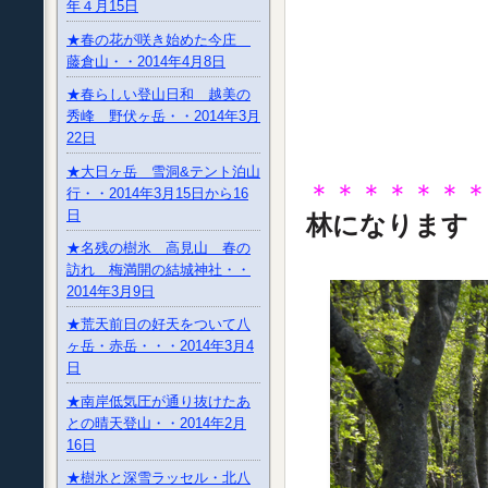
年４月15日
★春の花が咲き始めた今庄
藤倉山・・2014年4月8日
★春らしい登山日和 越美の
秀峰 野伏ヶ岳・・2014年3月
22日
★大日ヶ岳 雪洞&テント泊山
＊＊＊＊＊＊
行・・2014年3月15日から16
日
林になりま
★名残の樹氷 高見山 春の
訪れ 梅満開の結城神社・・
2014年3月9日
★荒天前日の好天をついて八
ヶ岳・赤岳・・・2014年3月4
日
★南岸低気圧が通り抜けたあ
との晴天登山・・2014年2月
16日
★樹氷と深雪ラッセル・北八