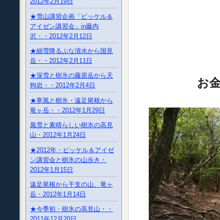
2012年2月19日
★雪山講習企画「ピッケル＆
アイゼン講習会」in藤内
沢・・2012年2月12日
★細雪降るぶな清水から国見
岳・・2012年2月11日
★深雪と樹氷の藤原岳から天
お金明
狗岩・・2012年2月4日
★寒風と樹氷・遠足尾根から
竜ヶ岳・・2012年1月29日
風雪と素晴らしい樹氷の高見
山・2012年1月24日
★2012年・ピッケル＆アイゼ
ン講習会と樹氷の山歩き・
2012年1月15日
遠足尾根から干支の山、竜ヶ
岳・2012年1月14日
★今季初・樹氷の高見山・・
2011年12月20日