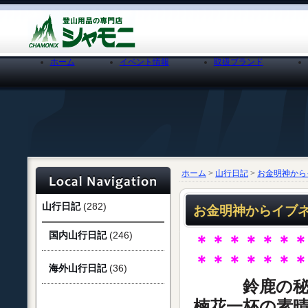
ホーム
イベント情報
取扱ブランド
ホーム
>
山行日記
>
お金明神から
山行日記
(282)
お金明神からイブネ
国内山行日記
(246)
＊＊＊＊＊＊
＊＊＊＊＊＊
海外山行日記
(36)
鈴鹿の
楠花一杯の素