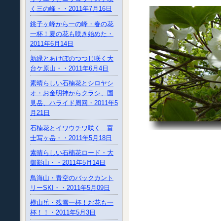
く三の峰・・2011年7月16日
銚子ヶ峰から一の峰・春の花
一杯！夏の花も咲き始めた・
2011年6月14日
新緑とあけぼのつつじ咲く大
台ケ原山・・2011年6月4日
素晴らしい石楠花とシロヤシ
オ・お金明神からクラシ、国
見岳、ハライド周回・2011年5
月21日
石楠花とイワウチワ咲く 富
士写ヶ岳・・2011年5月18日
素晴らしい石楠花ロード・大
御影山・・2011年5月14日
鳥海山・青空のバックカント
リーSKI・・2011年5月09日
横山岳・残雪一杯！お花も一
杯！！・2011年5月3日