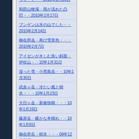
和田山牧場・雨が流れた凸
凹・・2010年2月17日
ブンゲンは氷の山でした・・
2010年2月14日
御在所岳・再び雪景色・・・
2010年2月7日
アイゼンがきしむ良い斜面・
伊吹山・・10年1月31日
湿った雪・小荒島岳・・10年1
月30日
武奈ヶ岳・冷たい風と樹
氷・・・10年1月23日
大日ヶ岳・新春快晴・・・10
年1月19日
藤原岳・暖かな冬晴れ・・10
年1月8日
御在所岳・樹氷・・・09年12