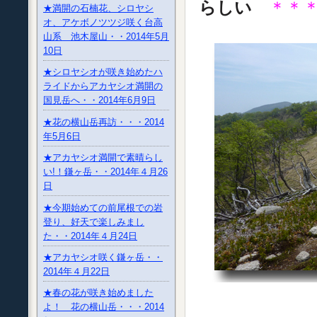
らしい
＊＊
★満開の石楠花、シロヤシ
オ、アケボノツツジ咲く台高
山系 池木屋山・・2014年5月
10日
★シロヤシオが咲き始めたハ
ライドからアカヤシオ満開の
国見岳へ・・2014年6月9日
★花の横山岳再訪・・・2014
年5月6日
★アカヤシオ満開で素晴らし
い!！鎌ヶ岳・・2014年４月26
日
★今期始めての前尾根での岩
登り、好天で楽しみまし
た・・2014年４月24日
★アカヤシオ咲く鎌ヶ岳・・
2014年４月22日
★春の花が咲き始めました
よ！ 花の横山岳・・・2014