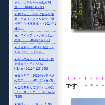
ヶ岳 天狗岳から高見石周
遊・・2014年1月21日
★素晴らしい樹氷に暖かな陽
射しと抜けるような青空・明
神平から檜塚奥峰・・2014年1
月14日
★ホワイトアウトの富士見台
高原・・・2014年1月12日
★謹賀新年、2014年も宜しく
お願い申し上げます。
★今年の締めくくり登山・奥
美濃大日ヶ岳のSnow
Hiking・2013年12月24日
★御在所岳・2013年の登り納
＊＊＊＊＊＊
めです。・・2013年12月23日
です
＊＊＊
★この冬初めてのラッセルに
一汗・大日ヶ岳・・2013年12
月3日
★素晴らしい出会い 紅葉と