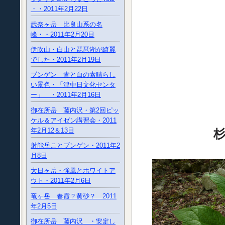
・・2011年2月22日
武奈ヶ岳 比良山系の名
峰・・2011年2月20日
伊吹山・白山と琵琶湖が綺麗
でした・2011年2月19日
ブンゲン 青と白の素晴らし
い景色・「津中日文化センタ
ー」 ・2011年2月16日
御在所岳 藤内沢・第2回ピッ
ケル＆アイゼン講習会・2011
年2月12＆13日
射能岳ことブンゲン・2011年2
月8日
大日ヶ岳・強風とホワイトア
ウト・2011年2月6日
竜ヶ岳 春霞？黄砂？ 2011
年2月5日
御在所岳 藤内沢 ・安定し