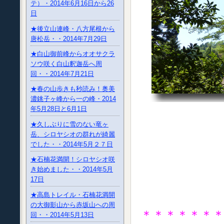
テ）・2014年6月16日から26
日
★後立山連峰・八方尾根から
唐松岳・・2014年7月29日
★白山御前峰からオオサクラ
ソウ咲く白山釈迦岳へ周
回・・2014年7月21日
★春の山歩きも秒読み！奥美
濃銚子ヶ峰から一の峰・2014
年5月28日と6月1日
★久しぶりに雪のない竜ヶ
岳、シロヤシオの群れが綺麗
でした・・2014年5月２７日
★石楠花満開！シロヤシオ咲
き始めました・・2014年5月
17日
★高島トレイル・石楠花満開
の大御影山から赤坂山への周
＊＊＊＊＊＊
回・・2014年5月13日