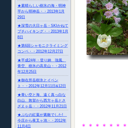
★素晴らしい樹氷の海・明神
平から明神岳・・2013年1月
29日
★深雪の大日ヶ岳・SKIかねて
プチハイキング・・2013年1月
8日
★第6回シャモニクライミング
コンペ・・2012年12月27日
★平成24年・登り納 強風、
青空、樹氷の高見山・・2012
年12月25日
★御在所岳樹氷とイベン
ト・・2012年12月11日&12日
★青い空と海、遠く真っ白な
白山、敦賀から西方ヶ岳とさ
ざえヶ岳・・2012年11月21日
★ぶなの紅葉が素敵でした!
今庄から夜叉ヶ池・・2012年
＊＊＊＊＊＊
11月4日