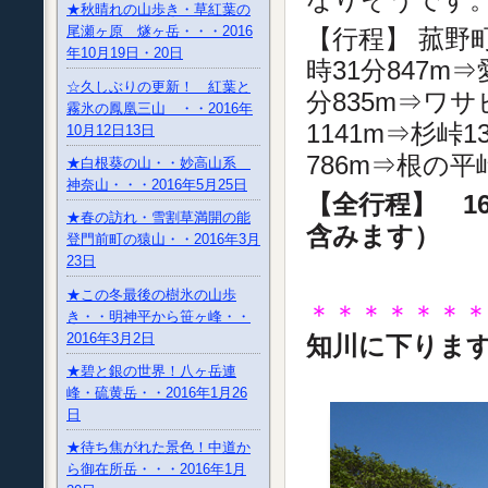
★秋晴れの山歩き・草紅葉の
尾瀬ヶ原 燧ヶ岳・・・2016
【行程】 菰野町
年10月19日・20日
時31分847m
☆久しぶりの更新！ 紅葉と
分835m⇒ワサ
霧氷の鳳凰三山 ・・2016年
1141m⇒杉峠1
10月12日13日
786m⇒根の平
★白根葵の山・・妙高山系
神奈山・・・2016年5月25日
【全行程】 16
★春の訪れ・雪割草満開の能
含みます）
登門前町の猿山・・2016年3月
23日
★この冬最後の樹氷の山歩
＊＊＊＊＊＊
き・・明神平から笹ヶ峰・・
2016年3月2日
知川に下りま
★碧と銀の世界！八ヶ岳連
峰・硫黄岳・・2016年1月26
日
★待ち焦がれた景色！中道か
ら御在所岳・・・2016年1月