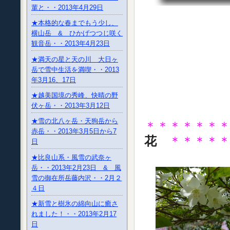
輩と・・2013年4月29日
★本格的な春までもう少し、
横山岳 & ひかげつつじ咲く
観音岳・・2013年4月23日
★満天の星と天の川 大日ヶ
岳で雪中生活を満喫・・2013
年3月16、17日
★越美国境の秀峰、快晴の野
伏ヶ岳・・2013年3月12日
★雪の北八ヶ岳・天狗岳から
＊＊＊＊＊＊
赤岳・・2013年3月5日から7
花
＊＊＊＊
日
★比良山系・風雪の武奈ヶ
岳・・2013年2月23日 & 風
雪の御在所岳藤内沢・・2月２
４日
★新雪と樹氷の綿向山に癒さ
れました！・・2013年2月17
日