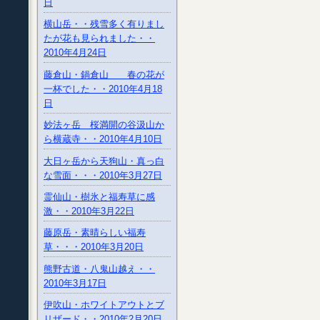
日
横山岳・・残雪多く有りまし
たが花も見られました・・
2010年4月24日
藤倉山・鍋倉山 春の花が
一杯でした・・2010年4月18
日
妙法ヶ岳 桜満開の谷汲山か
ら横蔵寺・・2010年4月10日
大日ヶ岳から天狗山・真っ白
な雪面・・・2010年3月27日
霊仙山・樹氷と福寿草に感
激・・2010年3月22日
藤原岳・素晴らしい福寿
草・・・2010年3月20日
熊野古道・八鬼山越え・・
2010年3月17日
伊吹山・ホワイトアウトとブ
リザード・・2010年2月20日