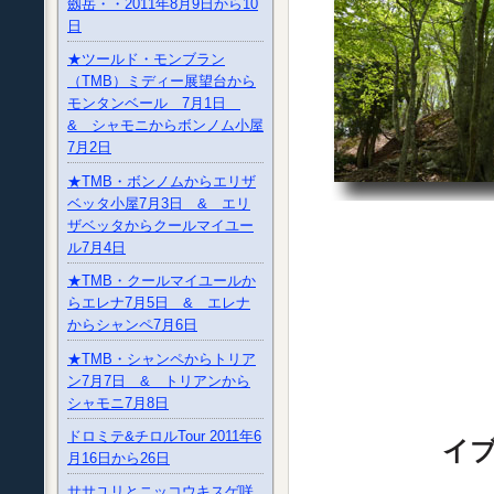
劔岳・・2011年8月9日から10
日
★ツールド・モンブラン
（TMB）ミディー展望台から
モンタンベール 7月1日
& シャモニからボンノム小屋
7月2日
★TMB・ボンノムからエリザ
ベッタ小屋7月3日 & エリ
ザベッタからクールマイユー
ル7月4日
★TMB・クールマイユールか
らエレナ7月5日 & エレナ
からシャンペ7月6日
★TMB・シャンペからトリア
ン7月7日 & トリアンから
シャモニ7月8日
ドロミテ&チロルTour 2011年6
イ
月16日から26日
ササユリとニッコウキスゲ咲