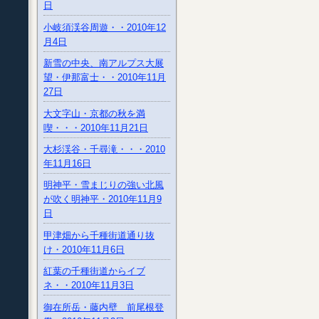
日
小岐須渓谷周遊・・2010年12
月4日
新雪の中央、南アルプス大展
望・伊那富士・・2010年11月
27日
大文字山・京都の秋を満
喫・・・2010年11月21日
大杉渓谷・千尋滝・・・2010
年11月16日
明神平・雪まじりの強い北風
が吹く明神平・2010年11月9
日
甲津畑から千種街道通り抜
け・2010年11月6日
紅葉の千種街道からイブ
ネ・・2010年11月3日
御在所岳・藤内壁 前尾根登