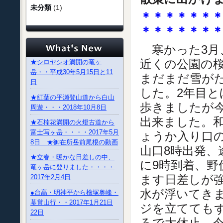
未分類
(1)
＊＊＊＊＊＊
＊＊＊＊＊＊
寒かった3月
近くの公園の
★シロヤシオ満開の竜ヶ
岳・・平成30年5月15日と11
まだまだ雪が
日
した。2年目
★紅葉の平瀬登山道から白山
歩きましたが今
周遊・・・2018年10月8日
出来ました。
★石楠花満開の火燈古道から
富士写ヶ岳・・・・2017年5月
ょうか入り口
8日 ★御在所岳前尾根の動画
山口8時出発
★立春・暖かな日差しの中、
に9時到着、野
竜ヶ岳に登りました・・・・
ます日差しが
2017年2月4日
水が浮いてきま
●台高・明神平から檜塚奥峰・
幕営山行・・2017年1月21日
ジを立てても
22日
ろで大休止、