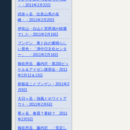
・・2011年2月22日
武奈ヶ岳 比良山系の名
峰・・2011年2月20日
伊吹山・白山と琵琶湖が綺麗
でした・2011年2月19日
ブンゲン 青と白の素晴らし
い景色・「津中日文化センタ
ー」 ・2011年2月16日
御在所岳 藤内沢・第2回ピッ
ケル＆アイゼン講習会・2011
年2月12＆13日
射能岳ことブンゲン・2011年2
月8日
大日ヶ岳・強風とホワイトア
ウト・2011年2月6日
竜ヶ岳 春霞？黄砂？ 2011
年2月5日
御在所岳 藤内沢 ・安定し