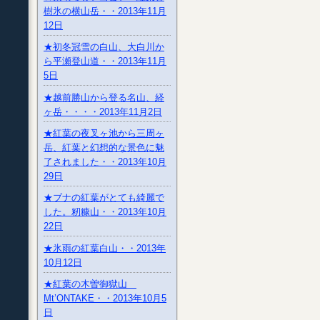
樹氷の横山岳・・2013年11月
12日
★初冬冠雪の白山、大白川か
ら平瀬登山道・・2013年11月
5日
★越前勝山から登る名山、経
ヶ岳・・・・2013年11月2日
★紅葉の夜叉ヶ池から三周ヶ
岳、紅葉と幻想的な景色に魅
了されました・・2013年10月
29日
★ブナの紅葉がとても綺麗で
した。籾糠山・・2013年10月
22日
★氷雨の紅葉白山・・2013年
10月12日
★紅葉の木曽御獄山
Mt’ONTAKE・・2013年10月5
日