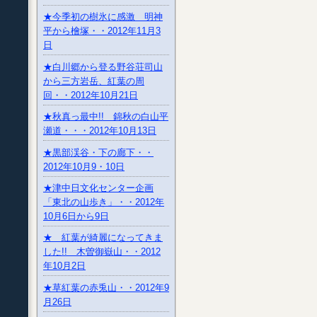
★今季初の樹氷に感激 明神
平から檜塚・・2012年11月3
日
★白川郷から登る野谷荘司山
から三方岩岳、紅葉の周
回・・2012年10月21日
★秋真っ最中!! 錦秋の白山平
瀬道・・・2012年10月13日
★黒部渓谷・下の廊下・・
2012年10月9・10日
★津中日文化センター企画
「東北の山歩き」・・2012年
10月6日から9日
★ 紅葉が綺麗になってきま
した!! 木曽御嶽山・・2012
年10月2日
★草紅葉の赤兎山・・2012年9
月26日