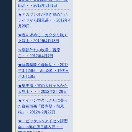
山岳・・2012年5月1日
★アカヤシオが咲き始めたハ
ライドから国見岳・・2012年4
月29日
★春を求めて、カタクリ咲く
文殊山・2012年4月18日
☆季節外れの吹雪、藤原
岳・・2012年4月7日
★福寿草咲く藤原岳・・2012
年3月28日 ＆山SKI・野伏ヶ
岳3月18日
★奥美濃・雪の大日ヶ岳から
天狗山・・・2012年2月28日
★アイゼンで久しぶりに登っ
た御在所岳「藤内壁・前尾
根」・2012年2月22日
★「ピッケル＆アイゼン講習
会」in御在所岳藤内沢・・