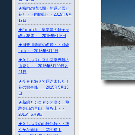
★梅雨の晴れ間・新緑と雪と
花と・・雨飾山・・2015年6月
17日
★白山山系・奥美濃の銚子ヶ
峰は花盛・・2015年6月6日
★揖斐川源流の名峰・・能郷
白山・・2015年6月2日
★久しぶりに立山室堂界隈の
山登り・・2015年5月20日と
21日
★今春も魅せて頂きました！
花の銀杏峰・・2015年5月13
日
★新緑とシロヤシオ咲く、飛
騨金山の里山 簗谷山・・
2015年5月9日
★久しぶりの山行記録・・爽
やかな新緑・・花の横山