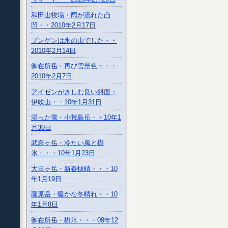
和田山牧場・雨が流れた凸
凹・・2010年2月17日
ブンゲンは氷の山でした・・
2010年2月14日
御在所岳・再び雪景色・・・
2010年2月7日
アイゼンがきしむ良い斜面・
伊吹山・・10年1月31日
湿った雪・小荒島岳・・10年1
月30日
武奈ヶ岳・冷たい風と樹
氷・・・10年1月23日
大日ヶ岳・新春快晴・・・10
年1月19日
藤原岳・暖かな冬晴れ・・10
年1月8日
御在所岳・樹氷・・・09年12