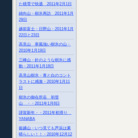
た積雪で快適 2011年2月1日
綿向山・樹氷再訪 2011年1月
29日
越前富士・日野山・2011年1月
22日と23日
高見山 寒風強い樹氷の山・
2010年1月19日
三峰山・針のような樹氷に感
動・2011年1月18日
高見山樹氷・青と白のコント
ラストに感激・2010年1月11
日
樹氷の御在所岳 初登
山 ・・2011年1月8日
謹賀新年・・2011年初滑り
YANABA
姫越山・いつ見ても芦浜は素
晴らしい！！・2010年12月12