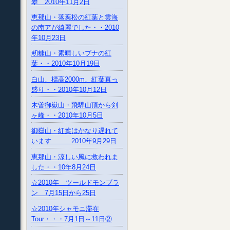
攀 2010年11月2日
恵那山・落葉松の紅葉と雲海
の南アが綺麗でした・・2010
年10月23日
籾糠山・素晴しいブナの紅
葉・・2010年10月19日
白山、標高2000m、紅葉真っ
盛り・・2010年10月12日
木曽御嶽山・飛騨山頂から剣
ヶ峰・・2010年10月5日
御嶽山・紅葉はかなり遅れて
います 2010年9月29日
恵那山・涼しい風に救われま
した・・10年8月24日
☆2010年 ツールドモンブラ
ン 7月15日から25日
☆2010年シャモニ滞在
Tour・・・7月1日～11日②