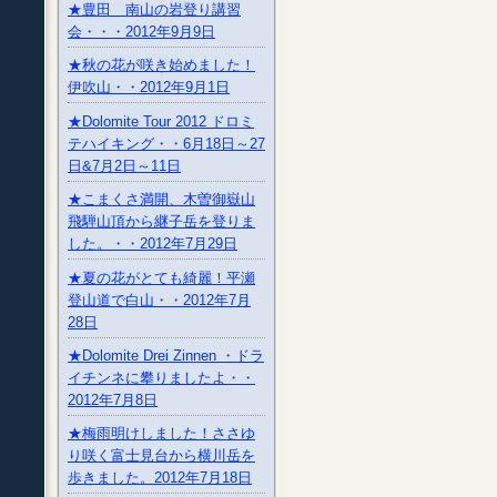
★豊田 南山の岩登り講習
会・・・2012年9月9日
★秋の花が咲き始めました！
伊吹山・・2012年9月1日
★Dolomite Tour 2012 ドロミ
テハイキング・・6月18日～27
日&7月2日～11日
★こまくさ満開、木曽御嶽山
飛騨山頂から継子岳を登りま
した。・・2012年7月29日
★夏の花がとても綺麗！平瀬
登山道で白山・・2012年7月
28日
★Dolomite Drei Zinnen ・ドラ
イチンネに攀りましたよ・・
2012年7月8日
★梅雨明けしました！ささゆ
り咲く富士見台から横川岳を
歩きました。2012年7月18日