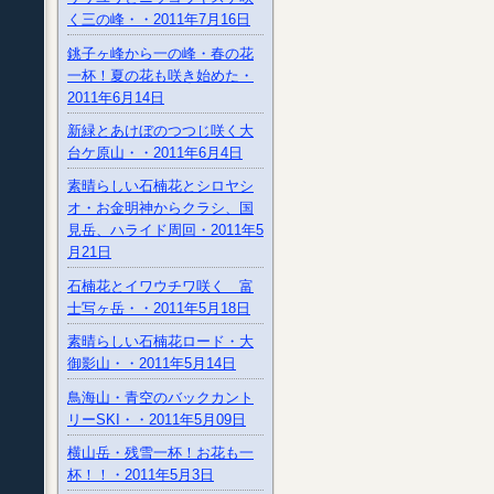
く三の峰・・2011年7月16日
銚子ヶ峰から一の峰・春の花
一杯！夏の花も咲き始めた・
2011年6月14日
新緑とあけぼのつつじ咲く大
台ケ原山・・2011年6月4日
素晴らしい石楠花とシロヤシ
オ・お金明神からクラシ、国
見岳、ハライド周回・2011年5
月21日
石楠花とイワウチワ咲く 富
士写ヶ岳・・2011年5月18日
素晴らしい石楠花ロード・大
御影山・・2011年5月14日
鳥海山・青空のバックカント
リーSKI・・2011年5月09日
横山岳・残雪一杯！お花も一
杯！！・2011年5月3日