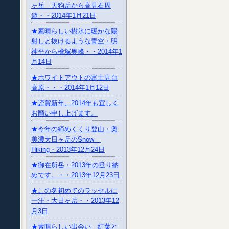
ヶ岳 天狗岳から高見石周
遊・・2014年1月21日
★素晴らしい樹氷に暖かな陽
射しと抜けるような青空・明
神平から檜塚奥峰・・2014年1
月14日
★ホワイトアウトの富士見台
高原・・・2014年1月12日
★謹賀新年、2014年も宜しく
お願い申し上げます。
★今年の締めくくり登山・奥
美濃大日ヶ岳のSnow
Hiking・2013年12月24日
★御在所岳・2013年の登り納
めです。・・2013年12月23日
★この冬初めてのラッセルに
一汗・大日ヶ岳・・2013年12
月3日
★素晴らしい出会い 紅葉と