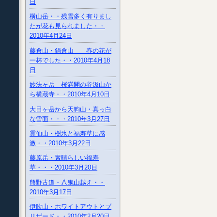
日
横山岳・・残雪多く有りまし
たが花も見られました・・
2010年4月24日
藤倉山・鍋倉山 春の花が
一杯でした・・2010年4月18
日
妙法ヶ岳 桜満開の谷汲山か
ら横蔵寺・・2010年4月10日
大日ヶ岳から天狗山・真っ白
な雪面・・・2010年3月27日
霊仙山・樹氷と福寿草に感
激・・2010年3月22日
藤原岳・素晴らしい福寿
草・・・2010年3月20日
熊野古道・八鬼山越え・・
2010年3月17日
伊吹山・ホワイトアウトとブ
リザード・・2010年2月20日