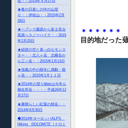
岳・・2015年４月27日
★春の日差しの中の山登
り・・伊吹山・・2015年2月
28日
★ヘブンス園原から富士見台
＊＊＊＊＊＊
高原へスノーハイク・・2015
目的地だった
年2月20日
★紺碧の空と真っ白なモンス
ター・・北八ヶ岳 北横岳か
ら三ッ岳・・2015年1月13日
★強風の中の樹氷に感動・龍
ヶ岳・・2015年1月１１日
★2014年の登り納めは今年も
御在所岳・・・・平成26年12
月27日
★素晴らしい紅葉の焼岳・・
2014年9月30日
◆2014年ヨーロッパALPS
Hiking DOLOMITE（ドロミ