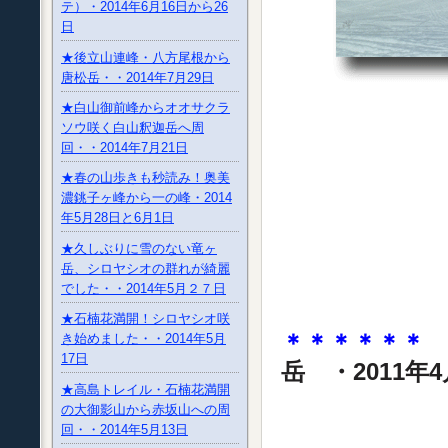
テ）・2014年6月16日から26
日
★後立山連峰・八方尾根から
唐松岳・・2014年7月29日
★白山御前峰からオオサクラ
ソウ咲く白山釈迦岳へ周
回・・2014年7月21日
★春の山歩きも秒読み！奥美
濃銚子ヶ峰から一の峰・2014
年5月28日と6月1日
★久しぶりに雪のない竜ヶ
岳、シロヤシオの群れが綺麗
でした・・2014年5月２７日
★石楠花満開！シロヤシオ咲
＊＊＊＊＊＊
V
き始めました・・2014年5月
17日
岳 ・2011年4
★高島トレイル・石楠花満開
の大御影山から赤坂山への周
回・・2014年5月13日