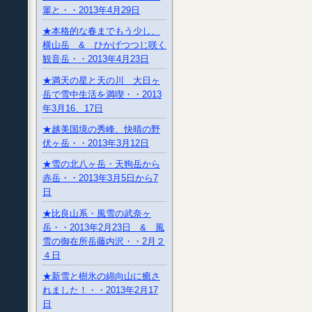
輩と・・2013年4月29日
★本格的な春までもう少し、
横山岳 & ひかげつつじ咲く
観音岳・・2013年4月23日
★満天の星と天の川 大日ヶ
岳で雪中生活を満喫・・2013
年3月16、17日
★越美国境の秀峰、快晴の野
伏ヶ岳・・2013年3月12日
★雪の北八ヶ岳・天狗岳から
赤岳・・2013年3月5日から7
日
★比良山系・風雪の武奈ヶ
岳・・2013年2月23日 & 風
雪の御在所岳藤内沢・・2月２
４日
★新雪と樹氷の綿向山に癒さ
れました！・・2013年2月17
日