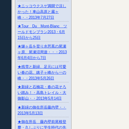
★ニッコウクスゲ満開で涼し
かった！車山高原と霧ヶ
峰・・2013年7月27日
★Tour Du Mont-Blanc ツ
ールドモンブラン2013・6月
15日から25日
★燧ヶ岳を登り水芭蕉の尾瀬
ヶ原、尾瀬沼周遊・・・2013
年6月4日から7日
★残雪と新緑、足元には可愛
い春の花、銚子ヶ峰から一の
峰・・2013年5月26日
★新緑と石楠花・春の花そろ
い踏み！・高島トレイル・大
御影山・・2013年5月14日
★新緑の御在所岳藤内壁・・
2013年5月13日
★御在所岳 藤内壁前尾根登
攀・久しぶりに学生時代の先