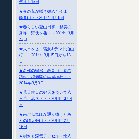
年４月15日
★春の花が咲き始めた今庄
藤倉山・・2014年4月8日
★春らしい登山日和 越美の
秀峰 野伏ヶ岳・・2014年3月
22日
★大日ヶ岳 雪洞&テント泊山
行・・2014年3月15日から16
日
★名残の樹氷 高見山 春の
訪れ 梅満開の結城神社・・
2014年3月9日
★荒天前日の好天をついて八
ヶ岳・赤岳・・・2014年3月4
日
★南岸低気圧が通り抜けたあ
との晴天登山・・2014年2月
16日
★樹氷と深雪ラッセル・北八