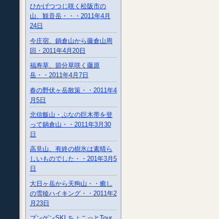
ひかげつつじ咲く松阪市の
山、観音岳・・・2011年4月
24日
今庄宿、鍋倉山から藤倉山周
回・2011年4月20日
福寿草、節分草咲く藤原
岳・・2011年4月7日
春の野伏ヶ岳散策・・2011年4
月5日
北信飯山・ぶなの巨木帯を登
って鍋倉山・・2011年3月30
日
高見山、有終の樹氷は素晴ら
しいものでした・・201年3月5
日
大日ヶ岳から天狗山・・癒し
の雪稜ハイキング・・2011年2
月23日
ブンゲンSKI ちょこっとTour