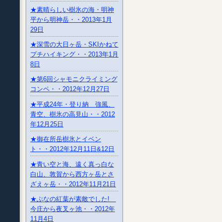
★素晴らしい樹氷の海・明神
平から明神岳・・2013年1月
29日
★深雪の大日ヶ岳・SKIかねて
プチハイキング・・2013年1月
8日
★第6回シャモニクライミング
コンペ・・2012年12月27日
★平成24年・登り納 強風、
青空、樹氷の高見山・・2012
年12月25日
★御在所岳樹氷とイベン
ト・・2012年12月11日&12日
★青い空と海、遠く真っ白な
白山、敦賀から西方ヶ岳とさ
ざえヶ岳・・2012年11月21日
★ぶなの紅葉が素敵でした!
今庄から夜叉ヶ池・・2012年
11月4日