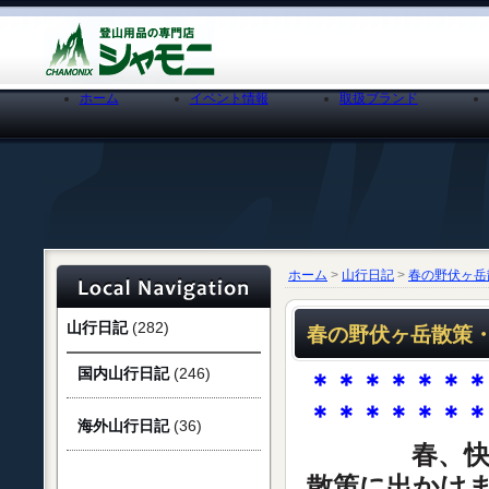
ホーム
イベント情報
取扱ブランド
ホーム
>
山行日記
>
春の野伏ヶ岳散
山行日記
(282)
春の野伏ヶ岳散策・・
国内山行日記
(246)
＊＊＊＊＊＊
＊＊＊＊＊＊
海外山行日記
(36)
春、快晴に
散策に出かけ