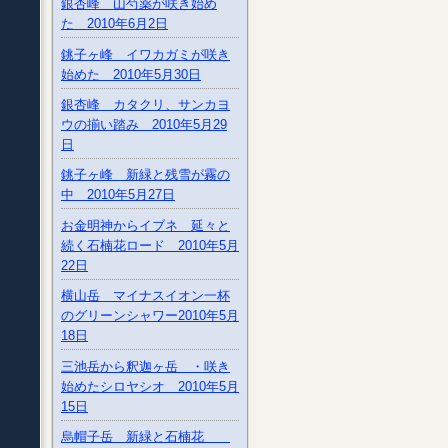
銀杏峰 山芍薬が咲き始め
た 2010年6月2日
銚子ヶ峰 イワカガミが咲き
始めた 2010年5月30日
銀杏峰 カタクリ、サンカヨ
ウの揃い踏み 2010年5月29
日
銚子ヶ峰 新緑と残雪が霧の
中 2010年5月27日
お金明神からイブネ 延々と
続く石楠花ロード 2010年5月
22日
横山岳 マイナスイオン一杯
のグリーンシャワー2010年5月
18日
三池岳から釈迦ヶ岳 ・咲き
始めたシロヤシオ 2010年5月
15日
烏帽子岳 新緑と石楠花