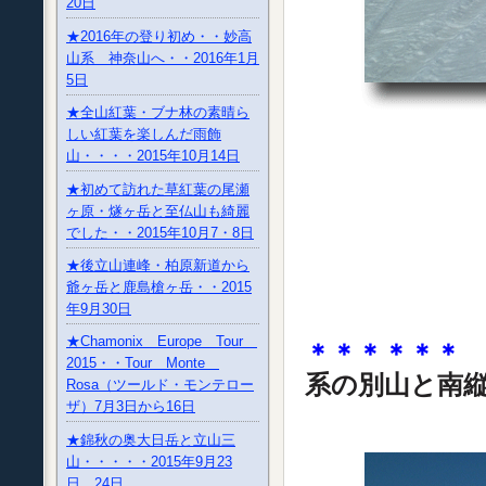
20日
★2016年の登り初め・・妙高
山系 神奈山へ・・2016年1月
5日
★全山紅葉・ブナ林の素晴ら
しい紅葉を楽しんだ雨飾
山・・・・2015年10月14日
★初めて訪れた草紅葉の尾瀬
ヶ原・燧ヶ岳と至仏山も綺麗
でした・・2015年10月7・8日
★後立山連峰・柏原新道から
爺ヶ岳と鹿島槍ヶ岳・・2015
年9月30日
★Chamonix Europe Tour
＊＊＊＊＊＊
2015・・Tour Monte
系の別山と南
Rosa（ツールド・モンテロー
ザ）7月3日から16日
★錦秋の奥大日岳と立山三
山・・・・・2015年9月23
日、24日