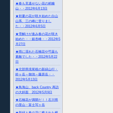
★春も見逃せない花の籾糠
山・・2012年6月13日
★初夏の花が咲き始めた白山
山系、三の峰に登りまし
た・・2012年6月5日
★雪解けが進み春の花が咲き
始めた・・銀杏峰・・2012年5
月27日
★雨に濡れた石楠花や芍薬も
素敵でした・・2012年5月22
日
★北部県境尾根の新緑山行・
鈴ヶ岳～御池～藤原岳・・
2012年5月13日
★鳥海山、back Country 再訪
の大斜面 2012年5月9日
★石楠花が満開だ！！石川県
の里山・富士写ヶ岳
★新緑と春の花に癒された横