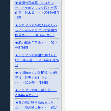
★満開の石楠花、シロヤシ
オ、アケボノツツジ咲く台高
山系 池木屋山・・2014年5月
10日
★シロヤシオが咲き始めたハ
ライドからアカヤシオ満開の
国見岳へ・・2014年6月9日
★花の横山岳再訪・・・2014
年5月6日
★アカヤシオ満開で素晴らし
い!！鎌ヶ岳・・2014年４月26
日
★今期始めての前尾根での岩
登り、好天で楽しみまし
た・・2014年４月24日
★アカヤシオ咲く鎌ヶ岳・・
2014年４月22日
★春の花が咲き始めました
よ！ 花の横山岳・・・2014