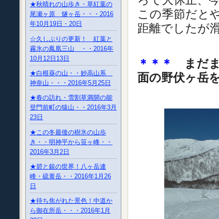
★秋晴れの山歩き・草紅葉の
この季節だと
尾瀬ヶ原 燧ヶ岳・・・2016
年10月19日・20日
距離でしたが
☆久しぶりの更新！ 紅葉と
霧氷の鳳凰三山 ・・2016年
10月12日13日
＊＊＊
まだま
★白根葵の山・・妙高山系
面の野伏ヶ岳
神奈山・・・2016年5月25日
★春の訪れ・雪割草満開の能
登門前町の猿山・・2016年3月
23日
★この冬最後の樹氷の山歩
き・・明神平から笹ヶ峰・・
2016年3月2日
★碧と銀の世界！八ヶ岳連
峰・硫黄岳・・2016年1月26
日
★待ち焦がれた景色！中道か
ら御在所岳・・・2016年1月