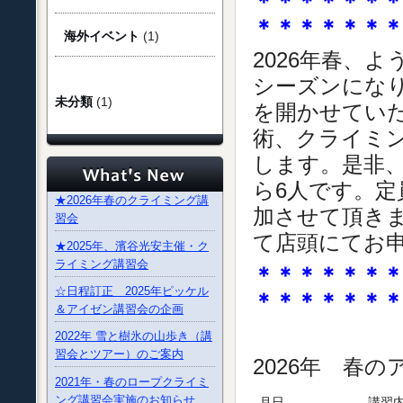
＊＊＊＊＊＊
＊＊＊＊＊＊
海外イベント
(1)
2026年春、
シーズンになり
未分類
(1)
を開かせてい
術、クライミ
します。是非
ら6人です。
★2026年春のクライミング講
加させて頂き
習会
て店頭にてお
★2025年、濱谷光安主催・ク
ライミング講習会
＊＊＊＊＊＊
☆日程訂正 2025年ピッケル
＊＊＊＊＊＊
＆アイゼン講習会の企画
2022年 雪と樹氷の山歩き（講
習会とツアー）のご案内
2026年 春
2021年・春のロープクライミ
ング講習会実施のお知らせ
月日
講習