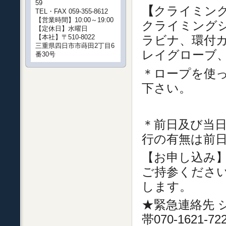
59
【
クライミン
TEL・FAX 059-355-8612
【営業時間】10:00～19:00
クライミング
【定休日】水曜日
ラビナ、環付カ
【本社】〒510-8022
三重県四日市市蒔田2丁目6
レイグローブ
番30号
＊ロープを使
下さい。
＊前日及び当日
行の有無は前
【お申し込み】
ご持参くださ
します。
★緊急連絡先 シャモ
帯070-1621-72