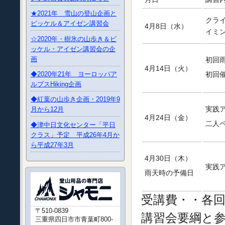
★2021年 雪山の登山企画と
クラ
ピッケル＆アイゼン講習会
4月8日（水）
イミ
☆2020年・樹氷の山歩き＆ピ
ッケル・アイゼン講習会の企
画
初回
4月14日（火）
◆2020年21年 ヨーロッパア
初回
ルプスHiking企画
◆紅葉の山歩き企画・2019年9
実践
月から12月
4月24日（金）
二人
◆津中日文化センター「平日
クラス」予定 平成26年4月か
ら平成27年3月
4月30日（木）
実践
雨天時の予備日
受講費・・各回
〒510-0839
講習会要綱と参
三重県四日市市青葉町800-