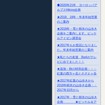
◆2020年21年 ヨーロッパア
ルプスHiking企画
★2018、19年・年末年始営業
のご案内
★2019年・雪と樹氷の山歩き
企画をご案内します。ピッケ
ルアイゼン講習会
★2017年もお世話になりまし
た。年末年始営業のご案内
★私たちの友達 Berliがテレ
ビに出てました！！
★追加・秋の特別企画・・・
紅葉の西方ヶ岳とさざえヶ岳
★2017年紅葉の山歩きから
2018年樹氷の山歩き企画・・
2017年10月から
★2017年・雪と樹氷の山歩き
企画 ★ピッケル＆ア