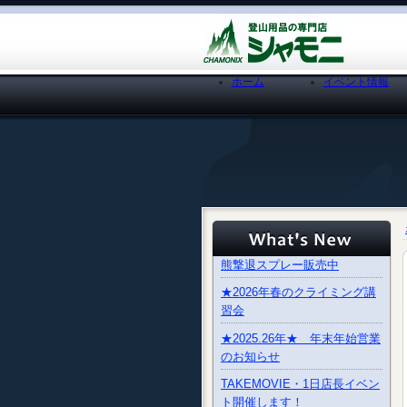
ホーム
イベント情報
熊撃退スプレー販売中
★2026年春のクライミング講
習会
★2025.26年★ 年末年始営業
のお知らせ
TAKEMOVIE・1日店長イベン
ト開催します！