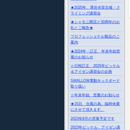
★2025年、濱谷光安主催・ク
ライミング講習会
★シャモニ開店と30周年のお
礼とご報告★
プロフェッショナル製品のご
案内
★2024年・訂正 年末年始営
業のお知らせ
☆日程訂正 2025年ピッケル
＆アイゼン講習会の企画
SWALLOW電動キックボード
取り扱い
☆年末年始 営業のお知らせ
★15日、台風の為、臨時休業
にさせて頂きます。
2023年8月の営業予定です
2023年ピッケル、アイゼン講