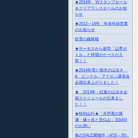
★2014年 Wスタンプセール
＆クリアランスセールのお知
らせ
★2013～14年 年末年始営業
のお知らせ
吹雪の鎌尾根
★サーモスから新型「山専ボ
トル」と待望のケースが入
荷！！
★2014年雪と樹氷の山歩き
& ピッケル・アイゼン講習会
企画出来上がりました！
★ 2013年・紅葉の山歩き企
画スケジュールが出来まし
た！！
★特別山行★「水芭蕉の尾
瀬・燧ヶ岳と至仏山」3泊4日
のお誘い
春のSALE開催中（4/10～30）