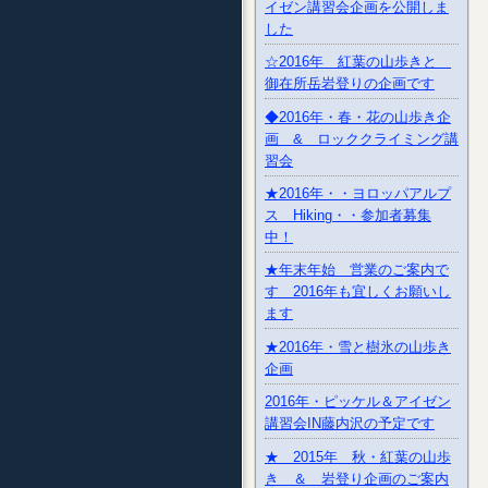
イゼン講習会企画を公開しま
した
☆2016年 紅葉の山歩きと
御在所岳岩登りの企画です
◆2016年・春・花の山歩き企
画 & ロッククライミング講
習会
★2016年・・ヨロッパアルプ
ス Hiking・・参加者募集
中！
★年末年始 営業のご案内で
す 2016年も宜しくお願いし
ます
★2016年・雪と樹氷の山歩き
企画
2016年・ピッケル＆アイゼン
講習会IN藤内沢の予定です
★ 2015年 秋・紅葉の山歩
き ＆ 岩登り企画のご案内