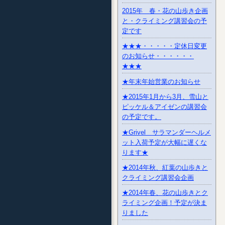
2015年 春・花の山歩き企画
と・クライミング講習会の予
定です
★★★・・・・・定休日変更
のお知らせ・・・・・・
★★★
★年末年始営業のお知らせ
★2015年1月から3月、雪山と
ピッケル＆アイゼンの講習会
の予定です。
★Grivel サラマンダーヘルメ
ット入荷予定が大幅に遅くな
ります★
★2014年秋、紅葉の山歩きと
クライミング講習会企画
★2014年春、花の山歩きとク
ライミング企画！予定が決ま
りました