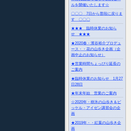
ルを開催いたします☆
〇〇〇 7日から普段に戻りま
す 〇〇〇
★★★ 臨時休業のお知ら
せ ★★★
★2020春・濱谷裕介プロデュ
ース・・花の山歩き企画（企
画中止のお知らせ）
★営業時間ちょっぴり延長の
ご案内
★臨時休業のお知らせ 1月27
日28日
★年末年始 営業のご案内
☆2020年・樹氷の山歩き＆ピ
ッケル・アイゼン講習会の企
画
★2019年・・紅葉の山歩き企
画