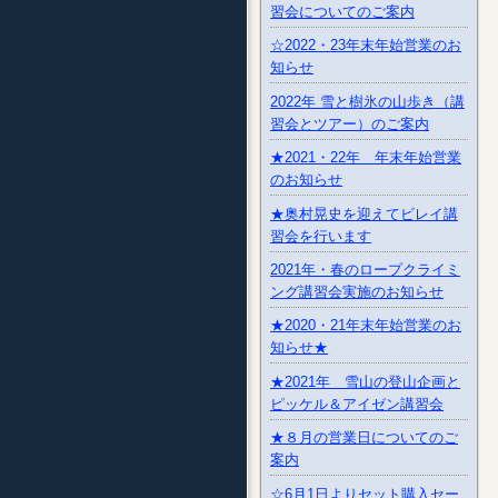
習会についてのご案内
☆2022・23年末年始営業のお
知らせ
2022年 雪と樹氷の山歩き（講
習会とツアー）のご案内
★2021・22年 年末年始営業
のお知らせ
★奥村晃史を迎えてビレイ講
習会を行います
2021年・春のロープクライミ
ング講習会実施のお知らせ
★2020・21年末年始営業のお
知らせ★
★2021年 雪山の登山企画と
ピッケル＆アイゼン講習会
★８月の営業日についてのご
案内
☆6月1日よりセット購入セー