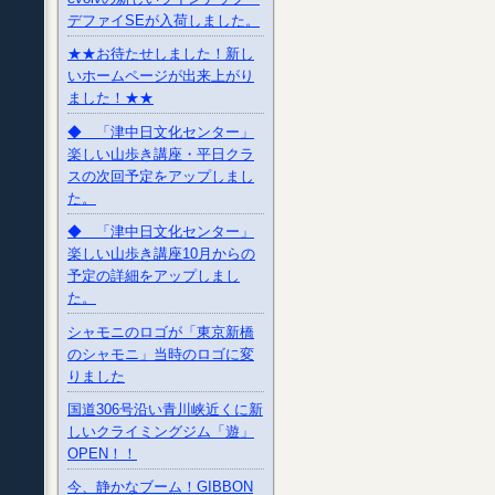
デファイSEが入荷しました。
★★お待たせしました！新し
いホームページが出来上がり
ました！★★
◆ 「津中日文化センター」
楽しい山歩き講座・平日クラ
スの次回予定をアップしまし
た。
◆ 「津中日文化センター」
楽しい山歩き講座10月からの
予定の詳細をアップしまし
た。
シャモニのロゴが「東京新橋
のシャモニ」当時のロゴに変
りました
国道306号沿い青川峡近くに新
しいクライミングジム「遊」
OPEN！！
今、静かなブーム！GIBBON