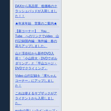
DAXから高品質、低価格のク
ラッシュパッドが入荷しまし
た！！
★年末年始 営業のご案内★
【新コーナー】 You
Tube へのリンクでvideo 山
行記録国内編：海外編：春の
花ろアップしました。
山と渓谷社から新作DVD入
荷！「小山田大・DVDでボル
ダリング」と「平山ユージ・
DVDでクライミング」
Video 山行記録を「濱ちゃん
コーナー」にアップしまし
た！
これは使えるサブザックがア
ライテントから入荷しまし
た。
evolvの新しいラインナップ・