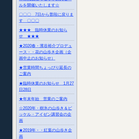
ルを開催いたします☆
〇〇〇 7日から普段に戻りま
す 〇〇〇
★★★ 臨時休業のお知ら
せ ★★★
★2020春・濱谷裕介プロデュ
ース・・花の山歩き企画（企
画中止のお知らせ）
★営業時間ちょっぴり延長の
ご案内
★臨時休業のお知らせ 1月27
日28日
★年末年始 営業のご案内
☆2020年・樹氷の山歩き＆ピ
ッケル・アイゼン講習会の企
画
★2019年・・紅葉の山歩き企
画