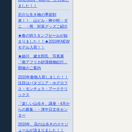
ました！！
厄介な生き物の季節到
来！！ 山ビル・蜂や蛇・ダ
ニ ・熊 対策グッズご紹介
★春のWスタンプセールが始
まりました！！★2010年NEW
モデル入荷！！
★細川 健太郎氏 写真展
「南アフリカ砂漠植物紀行」
開催のご案内
2010年春物入荷しました！！
注目はパタゴニア・ホグロフ
ス・モンチュラ・アークテリ
ックス
「楽しい山歩き」講座・4月か
らの募集・・津中日文化セン
ター
2010年、花の山歩きのスケジ
ュールが決まりました！！