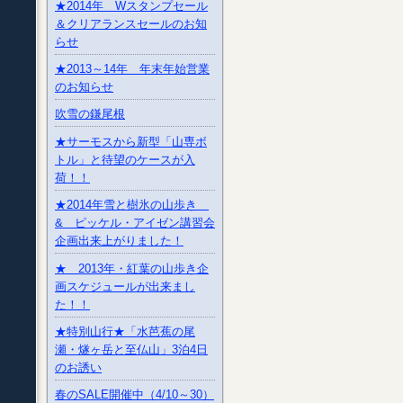
★2014年 Wスタンプセール
＆クリアランスセールのお知
らせ
★2013～14年 年末年始営業
のお知らせ
吹雪の鎌尾根
★サーモスから新型「山専ボ
トル」と待望のケースが入
荷！！
★2014年雪と樹氷の山歩き
& ピッケル・アイゼン講習会
企画出来上がりました！
★ 2013年・紅葉の山歩き企
画スケジュールが出来まし
た！！
★特別山行★「水芭蕉の尾
瀬・燧ヶ岳と至仏山」3泊4日
のお誘い
春のSALE開催中（4/10～30）