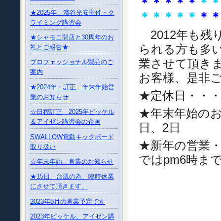
＊＊＊＊＊
＊
★2025年、濱谷光安主催・ク
＊＊＊＊＊
＊
ライミング講習会
2012年も残
★シャモニ開店と30周年のお
られる方も多
礼とご報告★
業させて頂き
プロフェッショナル製品のご
案内
お客様、是非
★2024年・訂正 年末年始営
★定休日・・
業のお知らせ
★年末年始のお
☆日程訂正 2025年ピッケル
＆アイゼン講習会の企画
日、2日
SWALLOW電動キックボード
★新年の営業・
取り扱い
ではpm6時ま
☆年末年始 営業のお知らせ
★15日、台風の為、臨時休業
にさせて頂きます。
2023年8月の営業予定です
2023年ピッケル、アイゼン講