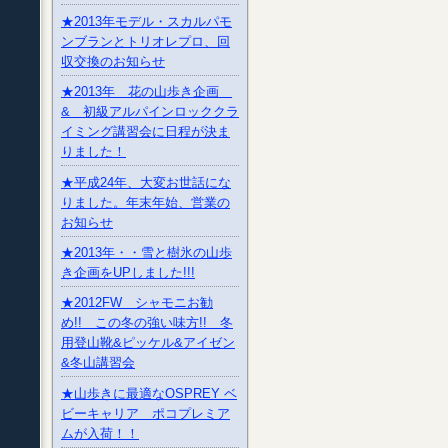
★2013年モデル・スカルパモ
ンブランとトリオレプロ、回
収交換のお知らせ
★2013年 花の山歩き企画
& 初級アルパインロッククラ
イミング講習会に日程が決ま
りました！
★平成24年、大変お世話にな
りました。年末年始、営業の
お知らせ
★2013年・・雪と樹氷の山歩
き企画をUPしました!!!
★2012FW シャモニお勧
め!! この冬の強い味方!! 冬
用登山靴&ピッケル&アイゼン
&冬山講習会
★山歩きに最適なOSPREY ベ
ビーキャリア ポコプレミア
ムが入荷！！