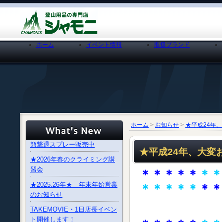
ホーム
イベント情報
取扱ブランド
ホーム
>
お知らせ
>
★平成24年
熊撃退スプレー販売中
★平成24年、大変
★2026年春のクライミング講
習会
＊＊＊＊＊
＊
★2025.26年★ 年末年始営業
＊＊＊＊＊
＊
のお知らせ
★ 年末
TAKEMOVIE・1日店長イベン
ト開催します！