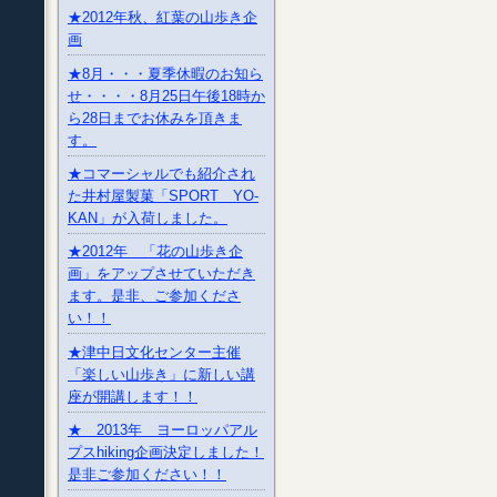
★2012年秋、紅葉の山歩き企
画
★8月・・・夏季休暇のお知ら
せ・・・・8月25日午後18時か
ら28日までお休みを頂きま
す。
★コマーシャルでも紹介され
た井村屋製菓「SPORT YO-
KAN」が入荷しました。
★2012年 「花の山歩き企
画」をアップさせていただき
ます。是非、ご参加くださ
い！！
★津中日文化センター主催
「楽しい山歩き」に新しい講
座が開講します！！
★ 2013年 ヨーロッパアル
プスhiking企画決定しました！
是非ご参加ください！！