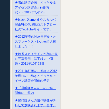
★雪山講習企画「ピッケル＆
アイゼン講習会」in藤内
沢・・2012年2月12日
★black Diamond やスカルパ
登山靴の代理店ロストアロー
社のYouTubeサイトです。
★2012年春のNewモデル・オ
スプレーケストレル先行入荷
しました！！
★鈴鹿スカイラインが3年ぶり
に三重県側、武平峠まで開
通・2011年10月23日
★2011年紅葉の山歩き＆2012
年樹氷の山歩き＆ピッケルア
イゼン講習会開催の予定
★「尾崎隆さんをしのぶ会」
開催のご案内
★尾崎隆さんの遺作映像がテ
レビで放映されます。是非、