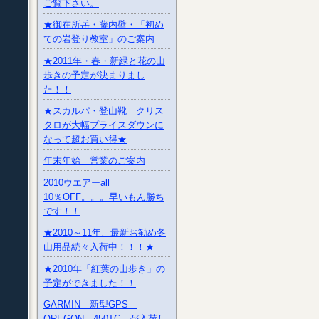
ご覧下さい。
★御在所岳・藤内壁・「初め
ての岩登り教室」のご案内
★2011年・春・新緑と花の山
歩きの予定が決まりまし
た！！
★スカルパ・登山靴 クリス
タロが大幅プライスダウンに
なって超お買い得★
年末年始 営業のご案内
2010ウエアーall
10％OFF。。。早いもん勝ち
です！！
★2010～11年、最新お勧め冬
山用品続々入荷中！！！★
★2010年「紅葉の山歩き」の
予定ができました！！
GARMIN 新型GPS
OREGON 450TC が入荷し