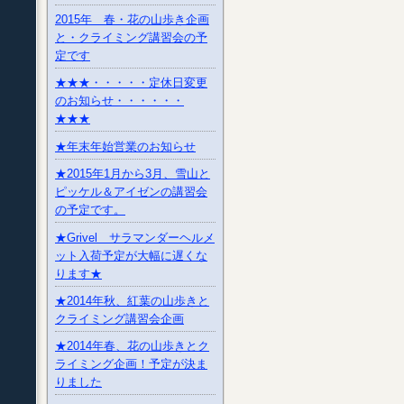
2015年 春・花の山歩き企画
と・クライミング講習会の予
定です
★★★・・・・・定休日変更
のお知らせ・・・・・・
★★★
★年末年始営業のお知らせ
★2015年1月から3月、雪山と
ピッケル＆アイゼンの講習会
の予定です。
★Grivel サラマンダーヘルメ
ット入荷予定が大幅に遅くな
ります★
★2014年秋、紅葉の山歩きと
クライミング講習会企画
★2014年春、花の山歩きとク
ライミング企画！予定が決ま
りました