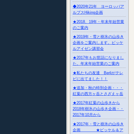
◆2020年21年 ヨーロッパア
ルプスHiking企画
★2018、19年・年末年始営業
のご案内
★2019年・雪と樹氷の山歩き
企画をご案内します。ピッケ
ルアイゼン講習会
★2017年もお世話になりまし
た。年末年始営業のご案内
★私たちの友達 Berliがテレ
ビに出てました！！
★追加・秋の特別企画・・・
紅葉の西方ヶ岳とさざえヶ岳
★2017年紅葉の山歩きから
2018年樹氷の山歩き企画・・
2017年10月から
★2017年・雪と樹氷の山歩き
企画 ★ピッケル＆ア