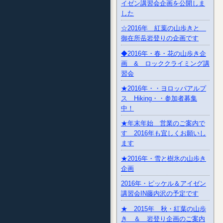
イゼン講習会企画を公開しま
した
☆2016年 紅葉の山歩きと
御在所岳岩登りの企画です
◆2016年・春・花の山歩き企
画 & ロッククライミング講
習会
★2016年・・ヨロッパアルプ
ス Hiking・・参加者募集
中！
★年末年始 営業のご案内で
す 2016年も宜しくお願いし
ます
★2016年・雪と樹氷の山歩き
企画
2016年・ピッケル＆アイゼン
講習会IN藤内沢の予定です
★ 2015年 秋・紅葉の山歩
き ＆ 岩登り企画のご案内