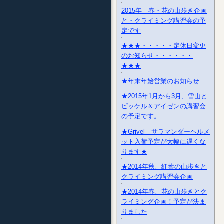
2015年 春・花の山歩き企画
と・クライミング講習会の予
定です
★★★・・・・・定休日変更
のお知らせ・・・・・・
★★★
★年末年始営業のお知らせ
★2015年1月から3月、雪山と
ピッケル＆アイゼンの講習会
の予定です。
★Grivel サラマンダーヘルメ
ット入荷予定が大幅に遅くな
ります★
★2014年秋、紅葉の山歩きと
クライミング講習会企画
★2014年春、花の山歩きとク
ライミング企画！予定が決ま
りました