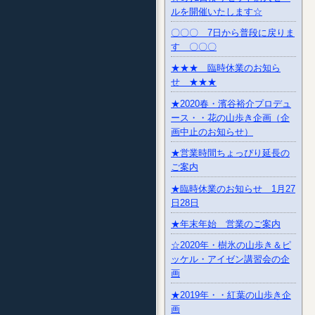
ルを開催いたします☆
〇〇〇 7日から普段に戻りま
す 〇〇〇
★★★ 臨時休業のお知ら
せ ★★★
★2020春・濱谷裕介プロデュ
ース・・花の山歩き企画（企
画中止のお知らせ）
★営業時間ちょっぴり延長の
ご案内
★臨時休業のお知らせ 1月27
日28日
★年末年始 営業のご案内
☆2020年・樹氷の山歩き＆ピ
ッケル・アイゼン講習会の企
画
★2019年・・紅葉の山歩き企
画