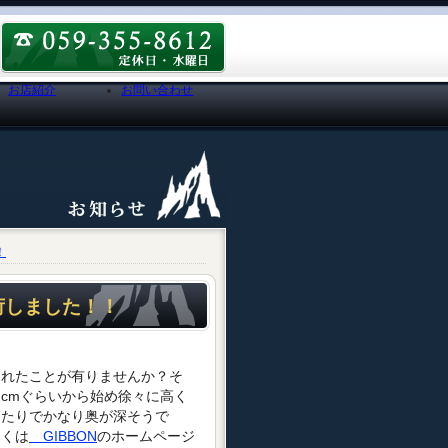
お店紹介
お問い合わせ
！
荷しました！！
れたことが有りませんか？そ
cmぐらいから始め徐々に高く
ったりでかなり奥が深そうで
しくは
GIBBON
のホームページ