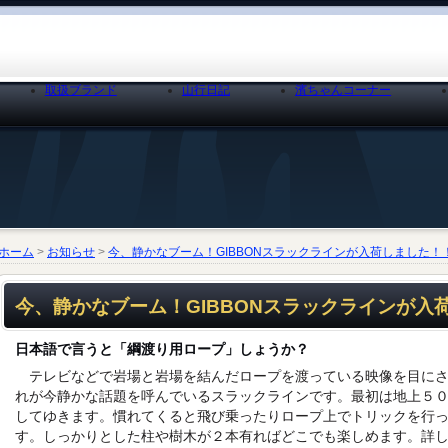
取扱ブランド
山行日記
濱ちゃんコーナー
ホーム
>
お知らせ
>
今、静かなブーム！GIBBONスラックラインが入荷しました！
今、静かなブーム！GIBBONスラックラインが入
日本語で言うと「綱渡り用ロープ」しょうか？
テレビなどで岩場と岩場を結んだロープを渡っている映像を目にさ
れが今静かな話題を呼んでいるスラックラインです。最初は地上５０
してゆきます。慣れてくると飛び乗ったりロープ上でトリックを行
す。しっかりとした柱や樹木が２本有ればどこでも楽しめます。詳