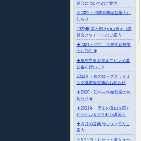
習会についてのご案内
☆2022・23年末年始営業のお
知らせ
2022年 雪と樹氷の山歩き（講
習会とツアー）のご案内
★2021・22年 年末年始営業
のお知らせ
★奥村晃史を迎えてビレイ講
習会を行います
2021年・春のロープクライミ
ング講習会実施のお知らせ
★2020・21年末年始営業のお
知らせ★
★2021年 雪山の登山企画と
ピッケル＆アイゼン講習会
★８月の営業日についてのご
案内
☆6月1日よりセット購入セー