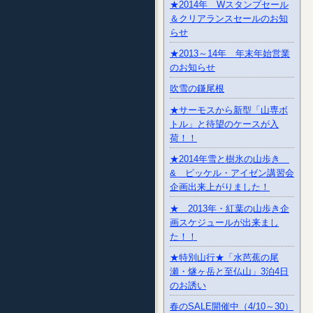
★2014年 Wスタンプセール
＆クリアランスセールのお知
らせ
★2013～14年 年末年始営業
のお知らせ
吹雪の鎌尾根
★サーモスから新型「山専ボ
トル」と待望のケースが入
荷！！
★2014年雪と樹氷の山歩き
& ピッケル・アイゼン講習会
企画出来上がりました！
★ 2013年・紅葉の山歩き企
画スケジュールが出来まし
た！！
★特別山行★「水芭蕉の尾
瀬・燧ヶ岳と至仏山」3泊4日
のお誘い
春のSALE開催中（4/10～30）