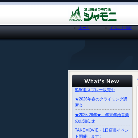
ホーム
イベント情報
熊撃退スプレー販売中
★2026年春のクライミング講
習会
★2025.26年★ 年末年始営業
のお知らせ
TAKEMOVIE・1日店長イベン
ト開催します！