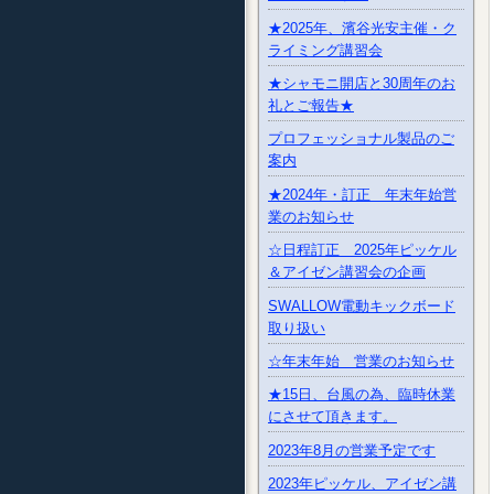
★2025年、濱谷光安主催・ク
ライミング講習会
★シャモニ開店と30周年のお
礼とご報告★
プロフェッショナル製品のご
案内
★2024年・訂正 年末年始営
業のお知らせ
☆日程訂正 2025年ピッケル
＆アイゼン講習会の企画
SWALLOW電動キックボード
取り扱い
☆年末年始 営業のお知らせ
★15日、台風の為、臨時休業
にさせて頂きます。
2023年8月の営業予定です
2023年ピッケル、アイゼン講