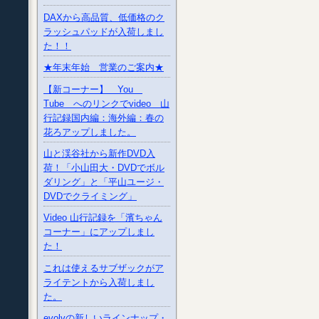
DAXから高品質、低価格のク
ラッシュパッドが入荷しまし
た！！
★年末年始 営業のご案内★
【新コーナー】 You
Tube へのリンクでvideo 山
行記録国内編：海外編：春の
花ろアップしました。
山と渓谷社から新作DVD入
荷！「小山田大・DVDでボル
ダリング」と「平山ユージ・
DVDでクライミング」
Video 山行記録を「濱ちゃん
コーナー」にアップしまし
た！
これは使えるサブザックがア
ライテントから入荷しまし
た。
evolvの新しいラインナップ・