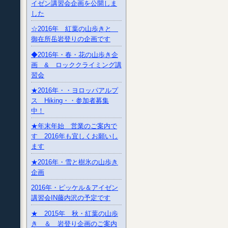
イゼン講習会企画を公開しま
した
☆2016年 紅葉の山歩きと
御在所岳岩登りの企画です
◆2016年・春・花の山歩き企
画 & ロッククライミング講
習会
★2016年・・ヨロッパアルプ
ス Hiking・・参加者募集
中！
★年末年始 営業のご案内で
す 2016年も宜しくお願いし
ます
★2016年・雪と樹氷の山歩き
企画
2016年・ピッケル＆アイゼン
講習会IN藤内沢の予定です
★ 2015年 秋・紅葉の山歩
き ＆ 岩登り企画のご案内