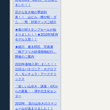
ました！！
厄介な生き物の季節到
来！！ 山ビル・蜂や蛇・ダ
ニ ・熊 対策グッズご紹介
★春のWスタンプセールが始
まりました！！★2010年NEW
モデル入荷！！
★細川 健太郎氏 写真展
「南アフリカ砂漠植物紀行」
開催のご案内
2010年春物入荷しました！！
注目はパタゴニア・ホグロフ
ス・モンチュラ・アークテリ
ックス
「楽しい山歩き」講座・4月か
らの募集・・津中日文化セン
ター
2010年、花の山歩きのスケジ
ュールが決まりました！！