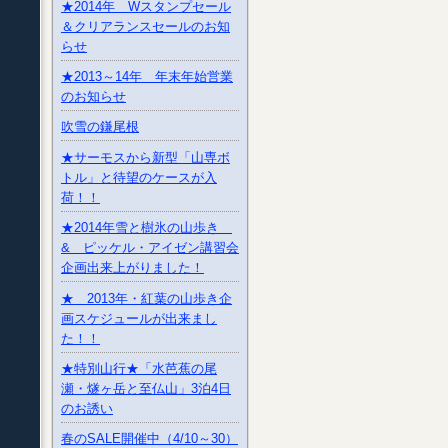
★2014年 Wスタンプセール
＆クリアランスセールのお知
らせ
★2013～14年 年末年始営業
のお知らせ
吹雪の鎌尾根
★サーモスから新型「山専ボ
トル」と待望のケースが入
荷！！
★2014年雪と樹氷の山歩き
& ピッケル・アイゼン講習会
企画出来上がりました！
★ 2013年・紅葉の山歩き企
画スケジュールが出来まし
た！！
★特別山行★「水芭蕉の尾
瀬・燧ヶ岳と至仏山」3泊4日
のお誘い
春のSALE開催中（4/10～30）