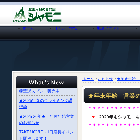
ホーム
イベント情報
取扱ブランド
ホーム
>
お知らせ
>
★年末年始 
熊撃退スプレー販売中
★年末年始 営業
★2026年春のクライミング講
習会
＊＊＊＊＊＊＊＊＊＊＊
★2025.26年★ 年末年始営業
♥
2020年もシャモニ
のお知らせ
＊＊＊＊＊＊＊＊＊＊＊
TAKEMOVIE・1日店長イベン
ト開催します！