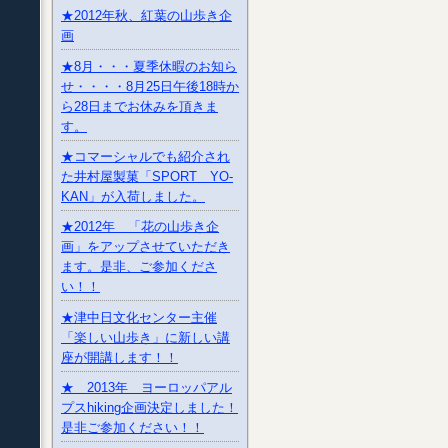
★2012年秋、紅葉の山歩き企
画
★8月・・・夏季休暇のお知ら
せ・・・・8月25日午後18時か
ら28日までお休みを頂きま
す。
★コマーシャルでも紹介され
た井村屋製菓「SPORT YO-
KAN」が入荷しました。
★2012年 「花の山歩き企
画」をアップさせていただき
ます。是非、ご参加くださ
い！！
★津中日文化センター主催
「楽しい山歩き」に新しい講
座が開講します！！
★ 2013年 ヨーロッパアル
プスhiking企画決定しました！
是非ご参加ください！！