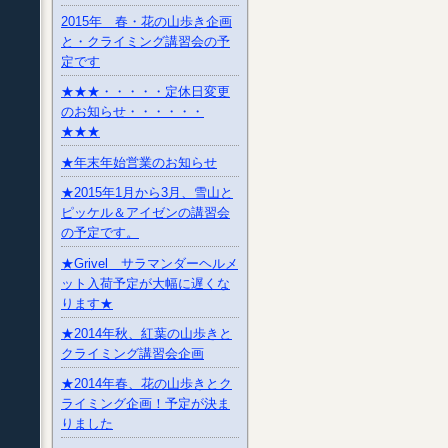
2015年 春・花の山歩き企画
と・クライミング講習会の予
定です
★★★・・・・・定休日変更
のお知らせ・・・・・・
★★★
★年末年始営業のお知らせ
★2015年1月から3月、雪山と
ピッケル＆アイゼンの講習会
の予定です。
★Grivel サラマンダーヘルメ
ット入荷予定が大幅に遅くな
ります★
★2014年秋、紅葉の山歩きと
クライミング講習会企画
★2014年春、花の山歩きとク
ライミング企画！予定が決ま
りました