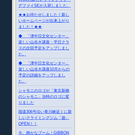
デファイSEが入荷しました。
★★お待たせしました！新し
いホームページが出来上がり
ました！★★
◆ 「津中日文化センター」
楽しい山歩き講座・平日クラ
スの次回予定をアップしまし
た。
◆ 「津中日文化センター」
楽しい山歩き講座10月からの
予定の詳細をアップしまし
た。
シャモニのロゴが「東京新橋
のシャモニ」当時のロゴに変
りました
国道306号沿い青川峡近くに新
しいクライミングジム「遊」
OPEN！！
今、静かなブーム！GIBBON