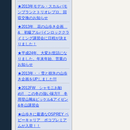
★2013年モデル・スカルパモ
ンブランとトリオレプロ、回
収交換のお知らせ
★2013年 花の山歩き企画
& 初級アルパインロッククラ
イミング講習会に日程が決ま
りました！
★平成24年、大変お世話にな
りました。年末年始、営業の
お知らせ
★2013年・・雪と樹氷の山歩
き企画をUPしました!!!
★2012FW シャモニお勧
め!! この冬の強い味方!! 冬
用登山靴&ピッケル&アイゼン
&冬山講習会
★山歩きに最適なOSPREY ベ
ビーキャリア ポコプレミア
ムが入荷！！