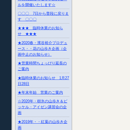
ルを開催いたします☆
〇〇〇 7日から普段に戻りま
す 〇〇〇
★★★ 臨時休業のお知ら
せ ★★★
★2020春・濱谷裕介プロデュ
ース・・花の山歩き企画（企
画中止のお知らせ）
★営業時間ちょっぴり延長の
ご案内
★臨時休業のお知らせ 1月27
日28日
★年末年始 営業のご案内
☆2020年・樹氷の山歩き＆ピ
ッケル・アイゼン講習会の企
画
★2019年・・紅葉の山歩き企
画