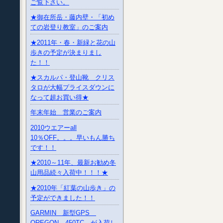
ご覧下さい。
★御在所岳・藤内壁・「初め
ての岩登り教室」のご案内
★2011年・春・新緑と花の山
歩きの予定が決まりまし
た！！
★スカルパ・登山靴 クリス
タロが大幅プライスダウンに
なって超お買い得★
年末年始 営業のご案内
2010ウエアーall
10％OFF。。。早いもん勝ち
です！！
★2010～11年、最新お勧め冬
山用品続々入荷中！！！★
★2010年「紅葉の山歩き」の
予定ができました！！
GARMIN 新型GPS
OREGON 450TC が入荷し