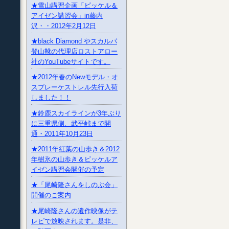
★雪山講習企画「ピッケル＆
アイゼン講習会」in藤内
沢・・2012年2月12日
★black Diamond やスカルパ
登山靴の代理店ロストアロー
社のYouTubeサイトです。
★2012年春のNewモデル・オ
スプレーケストレル先行入荷
しました！！
★鈴鹿スカイラインが3年ぶり
に三重県側、武平峠まで開
通・2011年10月23日
★2011年紅葉の山歩き＆2012
年樹氷の山歩き＆ピッケルア
イゼン講習会開催の予定
★「尾崎隆さんをしのぶ会」
開催のご案内
★尾崎隆さんの遺作映像がテ
レビで放映されます。是非、