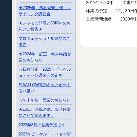
2019年～20年 年末
★2025年、濱谷光安主催・ク
休業の予定 12月30日午
ライミング講習会
営業時間短縮 2020年1
★シャモニ開店と30周年のお
礼とご報告★
プロフェッショナル製品のご
案内
★2024年・訂正 年末年始営
業のお知らせ
☆日程訂正 2025年ピッケル
＆アイゼン講習会の企画
SWALLOW電動キックボード
取り扱い
☆年末年始 営業のお知らせ
★15日、台風の為、臨時休業
にさせて頂きます。
2023年8月の営業予定です
2023年ピッケル、アイゼン講